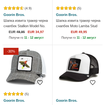
(4.9)
(5)
Goorin Bros.
Goorin Bros.
Шапка извита тракер черна
Шапка извита тракер черна
снапбек Stallion Model No.
снапбек Moto Lamba Stud
5741110N Rodeo The Farm
The Farm от Goorin Bros.
EUR
49,95
EUR 34,97
EUR 49,95
от Goorin Bros.
Получи го
11 - 12 август
Получи го
11 - 12 август
-30%
(5)
Goorin Bros.
Goorin Bros.