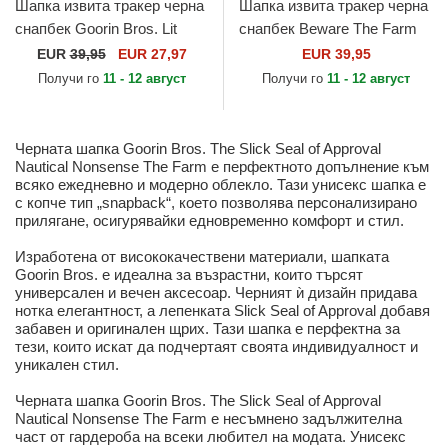
Шапка извита тракер черна
Шапка извита тракер черна
снапбек Goorin Bros. Lit
снапбек Beware The Farm
Firefly Luxury Moon The
от Goorin Bros.
EUR
39,95
EUR 27,97
EUR 39,95
Farm Black and White...
Получи го
11 - 12 август
Получи го
11 - 12 август
Черната шапка Goorin Bros. The Slick Seal of Approval
Nautical Nonsense The Farm е перфектното допълнение към
всяко ежедневно и модерно облекло. Тази унисекс шапка е
с копче тип „snapback“, което позволява персонализирано
прилягане, осигурявайки едновременно комфорт и стил.
Изработена от висококачествени материали, шапката
Goorin Bros. е идеална за възрастни, които търсят
универсален и вечен аксесоар. Черният ѝ дизайн придава
нотка елегантност, а лепенката Slick Seal of Approval добавя
забавен и оригинален щрих. Тази шапка е перфектна за
тези, които искат да подчертаят своята индивидуалност и
уникален стил.
Черната шапка Goorin Bros. The Slick Seal of Approval
Nautical Nonsense The Farm е несъмнено задължителна
част от гардероба на всеки любител на модата. Унисекс