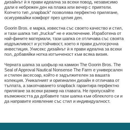
дизайнът ѝ я прави идеална за всеки повод, независимо
дали е небрежен ден на плажа или вечер с приятели.
Копчето тип „snapback“ позволява перфектно прилягане,
осигурявайки комфорт през целия ден.
Goorin Bros. е марка, известна със своето качество и стил,
и тази шапка тип „truckar“ не е изключение. Изработена от
най-фините материали, тази шапка се отличава със своята
издръжливост и устойчивост, което я прави дългосрочна
инвестиция. Унисекс дизайнът ѝ я прави идеална за всеки
пол, добавяйки нотка изтънченост към всяка визия.
Черната шапка за шофьор на камион The Goorin Bros. The
Seal of Approval Nautical Nonsense The Farm е универсален
и стилен аксесоар, който е задължителен за вашата
колекция. Уникалният и оригинален дизайн я отличава от
тълпата, а закопчаването snapback гарантира перфектно
прилягане за всеки размер на главата. Не пропускайте
възможността да добавите тази шапка към облеклото си и
да направите изявление със стил и индивидуалност.