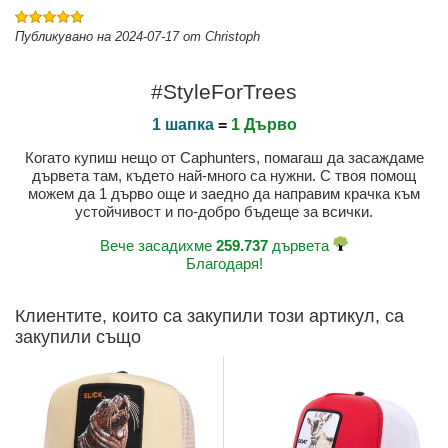
Публикувано на 2024-07-17 от Christoph
#StyleForTrees
1 шапка
=
1 Дърво
Когато купиш нещо от Caphunters, помагаш да засаждаме
дървета там, където най-много са нужни. С твоя помощ
можем да 1 дърво още и заедно да направим крачка към
устойчивост и по-добро бъдеще за всички.
Вече засадихме
259.737
дървета
Благодаря!
Клиентите, които са закупили този артикул, са
закупили също