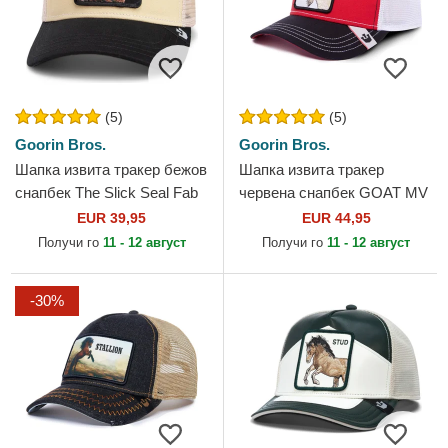
(5)
(5)
Goorin Bros.
Goorin Bros.
Шапка извита тракер бежов
Шапка извита тракер
снапбек The Slick Seal Fab
червена снапбек GOAT MV
Farm The Farm от Goorin
Butter The Farm MVP The
EUR 39,95
EUR 44,95
Bros.
Farm от Goorin Bros.
Получи го
11 - 12 август
Получи го
11 - 12 август
-30%