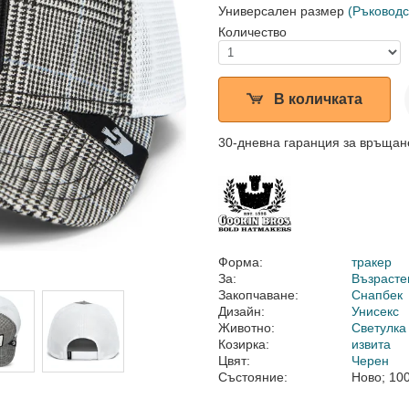
Универсален размер
(Ръководс
Количество
В количката
30-дневна гаранция за връщан
Форма:
тракер
За:
Възрасте
Закопчаване:
Снапбек
Дизайн:
Унисекс
Животно:
Светулка
Козирка:
извита
Цвят:
Черен
Състояние:
Ново; 10