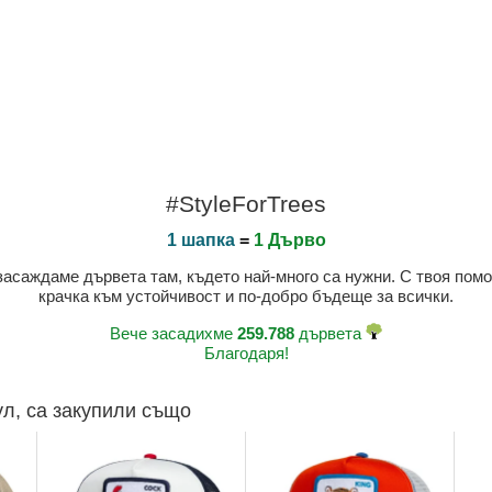
#StyleForTrees
1 шапка
=
1 Дърво
 засаждаме дървета там, където най-много са нужни. С твоя пом
крачка към устойчивост и по-добро бъдеще за всички.
Вече засадихме
259.788
дървета
Благодаря!
ул, са закупили също