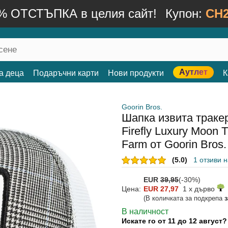
% ОТСТЪПКА в целия сайт!
Купон:
CH2
Аутлет
а деца
Подаръчни карти
Нови продукти
К
Goorin Bros.
Шапка извита тракер
Firefly Luxury Moon 
Farm от Goorin Bros.
(5.0)
1 отзиви 
EUR
39,95
(-30%)
Цена:
EUR 27,97
1 x дърво
(В количката за подкрепа
В наличност
Искате го от 11 до 12 август