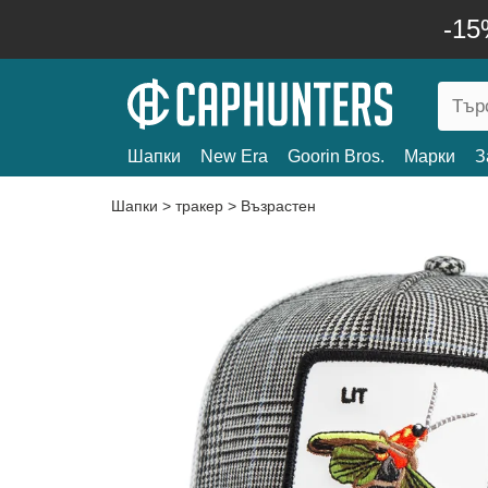
-15
Шапки
New Era
Goorin Bros.
Марки
З
Шапки
>
тракер
>
Възрастен