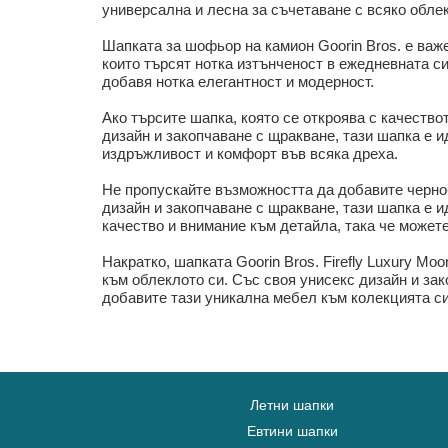
универсална и лесна за съчетаване с всяко обле
Шапката за шофьор на камион Goorin Bros. е важе
които търсят нотка изтънченост в ежедневната си
добавя нотка елегантност и модерност.
Ако търсите шапка, която се откроява с качествот
дизайн и закопчаване с щракване, тази шапка е и
издръжливост и комфорт във всяка дреха.
Не пропускайте възможността да добавите черно-
дизайн и закопчаване с щракване, тази шапка е и
качество и внимание към детайла, така че можете
Накратко, шапката Goorin Bros. Firefly Luxury Mo
към облеклото си. Със своя унисекс дизайн и зак
добавите тази уникална мебел към колекцията си
Летни шапки
Евтини шапки