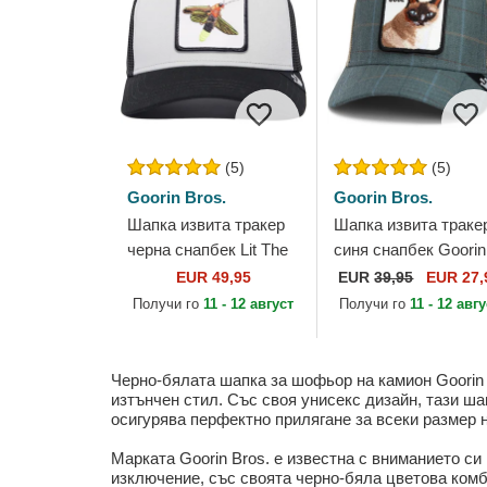
(5)
(5)
Goorin Bros.
Goorin Bros.
Шапка извита тракер
Шапка извита траке
черна снапбек Lit The
синя снапбек Goorin
Farm Premium The
Bros. Cool Cat Luxur
EUR 49,95
EUR
39,95
EUR 27,
Farm от Goorin Bros.
Moon The Farm Blue
Получи го
11 - 12 август
Получи го
11 - 12 авг
Hat The Farm от...
Черно-бялата шапка за шофьор на камион Goorin B
изтънчен стил. Със своя унисекс дизайн, тази ш
осигурява перфектно прилягане за всеки размер н
Марката Goorin Bros. е известна с вниманието си 
изключение, със своята черно-бяла цветова комб