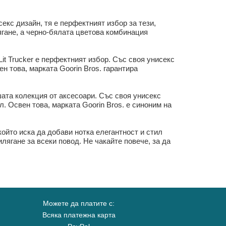
екс дизайн, тя е перфектният избор за тези,
ягане, а черно-бялата цветова комбинация
Lit Trucker е перфектният избор. Със своя унисекс
н това, марката Goorin Bros. гарантира
шата колекция от аксесоари. Със своя унисекс
л. Освен това, марката Goorin Bros. е синоним на
 който иска да добави нотка елегантност и стил
лягане за всеки повод. Не чакайте повече, за да
Можете да платите с:
Всяка платежна карта