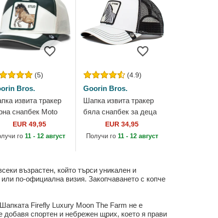
(5)
(4.9)
orin Bros.
Goorin Bros.
пка извита тракер
Шапка извита тракер
рна снапбек Moto
бяла снапбек за деца
mba Stud The Farm
Extreme Little Stripe
EUR 49,95
EUR 34,95
 Goorin Bros.
The Farm от Goorin
олучи го
11 - 12 август
Получи го
11 - 12 август
Bros.
всеки възрастен, който търси уникален и
а или по-официална визия. Закопчаването с копче
Шапката Firefly Luxury Moon The Farm не е
е добавя спортен и небрежен щрих, което я прави