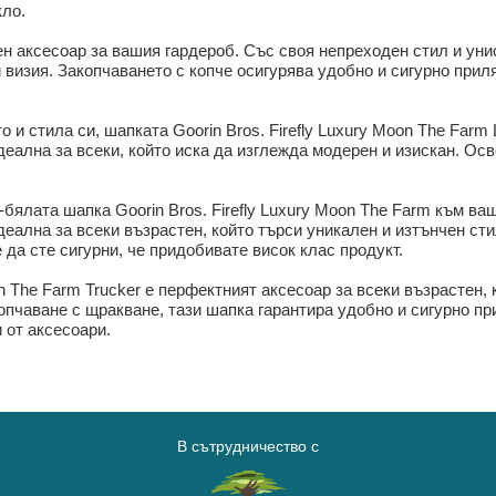
кло.
н аксесоар за вашия гардероб. Със своя непреходен стил и унис
 визия. Закопчаването с копче осигурява удобно и сигурно прил
о и стила си, шапката Goorin Bros. Firefly Luxury Moon The Farm 
деална за всеки, който иска да изглежда модерен и изискан. Осве
бялата шапка Goorin Bros. Firefly Luxury Moon The Farm към ва
деална за всеки възрастен, който търси уникален и изтънчен сти
 да сте сигурни, че придобивате висок клас продукт.
on The Farm Trucker е перфектният аксесоар за всеки възрастен,
опчаване с щракване, тази шапка гарантира удобно и сигурно при
 от аксесоари.
В сътрудничество с