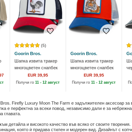
(5)
Goorin Bros.
Goorin Bros.
Go
р
Шапка извита тракер
Шапка извита тракер
Ша
многоцветен снапбек
многоцветен снапбек
че
y
Goorin Bros. Cock
Goorin Bros. King Team
La
97
EUR 39,95
EUR 39,95
Team Rooster Original
Tiger Original Recipe
от
уст
Получи го
11 - 12 август
Получи го
11 - 12 август
П
Recipe Team Pride...
Team Pride...
ros. Firefly Luxury Moon The Farm е задължителен аксесоар за 
апка е перфектна за всеки повод, независимо дали е за небрежн
а главата.
към детайла и високото качество във всяко от своите творения. 
инация, която ѝ придава стилен и модерен вид. Дизайнът с копч