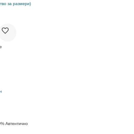
тво за размери)
е
н
0% Автентично