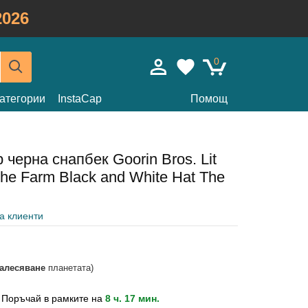
026
0
атегории
InstaCap
Помощ
 черна снапбек Goorin Bros. Lit
The Farm Black and White Hat The
на клиенти
залесяване
планетата)
?
Поръчай в рамките на
8 ч. 17 мин.