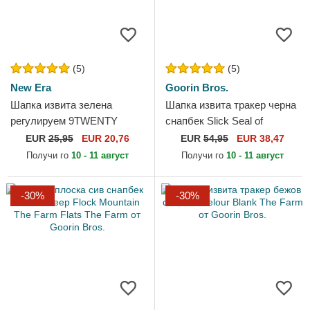
(5)
(5)
New Era
Goorin Bros.
Шапка извита зелена
Шапка извита тракер черна
регулируем 9TWENTY
снапбек Slick Seal of
League Essential на New
Approval Nautical Nonsense
EUR
25,95
EUR 20,76
EUR
54,95
EUR 38,47
York Yankees MLB от New
The Farm от Goorin Bros.
Получи го
10 - 11 август
Получи го
10 - 11 август
Era
-30%
-30%