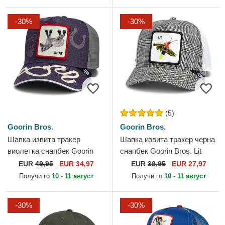
-30%
-30%
(5)
Goorin Bros.
Goorin Bros.
Шапка извита тракер
Шапка извита тракер черна
виолетка снапбек Goorin
снапбек Goorin Bros. Lit
Bros. Beat Dead Horse
Firefly Luxury Moon The
EUR
49,95
EUR 34,97
EUR
39,95
EUR 27,97
Horse Play The Farm Purple
Farm Black and White...
Получи го
10 - 11 август
Получи го
10 - 11 август
Hat...
-30%
-30%