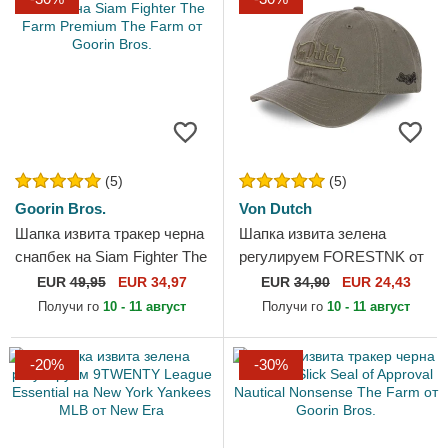
(5)
(5)
Goorin Bros.
Von Dutch
Шапка извита тракер черна
Шапка извита зелена
снапбек на Siam Fighter The
регулируем FORESTNK от
Farm Premium The Farm от
Von Dutch
EUR
49,95
EUR 34,97
EUR
34,90
EUR 24,43
Goorin Bros.
Получи го
10 - 11 август
Получи го
10 - 11 август
-20%
-30%