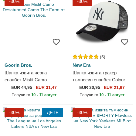
-30%
-30%
(5)
Goorin Bros.
New Era
Шапка извита черна
Шапка извита тракер
снапбек Misfit Camo
тъмносин снапбек Colour
Desaturated Camo The Farm
Block A Frame на New York
EUR
44,95
EUR 31,47
EUR
30,95
EUR 21,67
от Goorin Bros.
Yankees MLB от New Era
Получи го
10 - 11 август
Получи го
10 - 11 август
-30%
ДЕТЕ
-30%