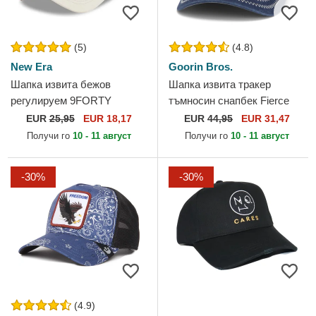
(5)
(4.8)
New Era
Goorin Bros.
Шапка извита бежов
Шапка извита тракер
регулируем 9FORTY
тъмносин снапбек Fierce
League Essential на Los
Bird Of Prey Core Canvas
EUR
25,95
EUR 18,17
EUR
44,95
EUR 31,47
Angeles Dodgers MLB от
The Farm от Goorin Bros.
Получи го
10 - 11 август
Получи го
10 - 11 август
New Era
-30%
-30%
(4.9)