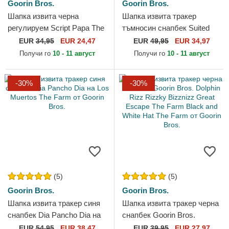
Goorin Bros.
Goorin Bros.
Шапка извита черна
Шапка извита тракер
регулируем Script Papa The
тъмносин снапбек Suited
Farm от Goorin Bros.
Champ Business
EUR
34,95
EUR 24,47
EUR
49,95
EUR 34,97
Professional The Farm от
Получи го
10 - 11 август
Получи го
10 - 11 август
Goorin Bros.
-30%
-30%
(5)
(5)
Goorin Bros.
Goorin Bros.
Шапка извита тракер синя
Шапка извита тракер черна
снапбек Dia Pancho Dia на
снапбек Goorin Bros.
Los Muertos The Farm от
Dolphin Rizz Rizzky Bizznizz
EUR
54,95
EUR 38,47
EUR
39,95
EUR 27,97