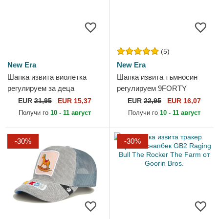
(5)
New Era
New Era
Шапка извита виолетка
Шапка извита тъмносин
регулируем за деца
регулируем 9FORTY
9FORTY The League на Los
Flawless на New York
EUR
21,95
EUR 15,37
EUR
22,95
EUR 16,07
Angeles Lakers NBA от New
Yankees MLB от New Era
Получи го
10 - 11 август
Получи го
10 - 11 август
Era
-30%
-30%