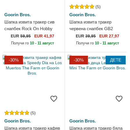
(5)
Goorin Bros.
Goorin Bros.
Шапка извита тракер сив
Шапка извита тракер
снапбек Rock On Hobby
червена снапбек GB2
Horse Happy Thoughts The
Raging Bull The Rocker The
EUR
59,95
EUR 41,97
EUR
39,95
EUR 27,97
Farm от Goorin Bros.
Farm от Goorin Bros.
Получи го
10 - 11 август
Получи го
10 - 11 август
-30%
-30%
ДЕТЕ
(5)
Goorin Bros.
Goorin Bros.
Шапка извита тракер кафяв
Шапка извита тракер бяла