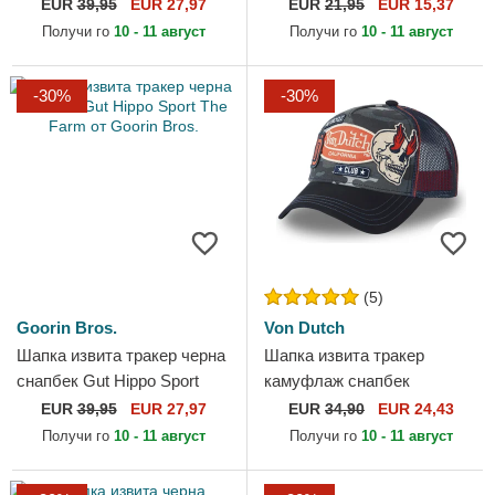
Extinct Skull Grit The Farm
9FORTY The League на
EUR
39,95
EUR 27,97
EUR
21,95
EUR 15,37
от Goorin Bros.
Chicago Bulls NBA от New
Получи го
10 - 11 август
Получи го
10 - 11 август
Era
-30%
-30%
(5)
Goorin Bros.
Von Dutch
Шапка извита тракер черна
Шапка извита тракер
снапбек Gut Hippo Sport
камуфлаж снапбек
The Farm от Goorin Bros.
PATCHES02 от Von Dutch
EUR
39,95
EUR 27,97
EUR
34,90
EUR 24,43
Получи го
10 - 11 август
Получи го
10 - 11 август