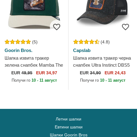
(5)
(4.8)
Goorin Bros.
Capslab
Шапка извита тракер
Шапка извита тракер черна
зелена снапбек Mamba The
снапбек Ultra Instinct DBS5
Farm Premium The Farm от
SIG Сон Гоку Dragon Ball от
EUR
49,95
EUR 34,97
EUR
34,90
EUR 24,43
Goorin Bros.
Capslab
Получи го
10 - 11 август
Получи го
10 - 11 август
Летни шапки
Евтини шапки
Шапки Goorin Bros