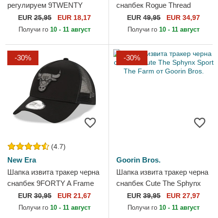
регулируем 9TWENTY
снапбек Rogue Thread
League Essential на Los
Rebel Rugged Comfort The
EUR
25,95
EUR 18,17
EUR
49,95
EUR 34,97
Angeles Dodgers MLB от
Farm от Goorin Bros.
Получи го
10 - 11 август
Получи го
10 - 11 август
New Era
-30%
-30%
(4.7)
New Era
Goorin Bros.
Шапка извита тракер черна
Шапка извита тракер черна
снапбек 9FORTY A Frame
снапбек Cute The Sphynx
Tonal на Chicago Bulls NBA
Sport The Farm от Goorin
EUR
30,95
EUR 21,67
EUR
39,95
EUR 27,97
от New Era
Bros.
Получи го
10 - 11 август
Получи го
10 - 11 август