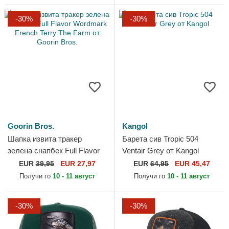
-30%
-30%
Goorin Bros.
Kangol
Шапка извита тракер
Барета сив Tropic 504
зелена снапбек Full Flavor
Ventair Grey от Kangol
Wordmark French Terry The
EUR
39,95
EUR 27,97
EUR
64,95
EUR 45,47
Farm от Goorin Bros.
Получи го
10 - 11 август
Получи го
10 - 11 август
-30%
-30%