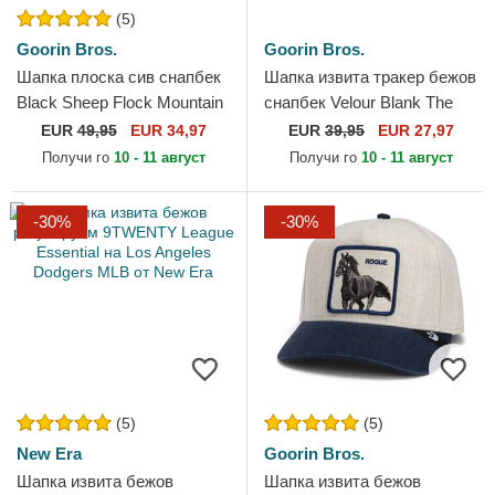
(5)
Goorin Bros.
Goorin Bros.
Шапка плоска сив снапбек
Шапка извита тракер бежов
Black Sheep Flock Mountain
снапбек Velour Blank The
The Farm Flats The Farm от
Farm от Goorin Bros.
EUR
49,95
EUR 34,97
EUR
39,95
EUR 27,97
Goorin Bros.
Получи го
10 - 11 август
Получи го
10 - 11 август
-30%
-30%
(5)
(5)
New Era
Goorin Bros.
Шапка извита бежов
Шапка извита бежов