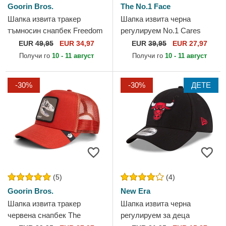
Goorin Bros.
The No.1 Face
Шапка извита тракер
Шапка извита черна
тъмносин снапбек Freedom
регулируем No.1 Cares
A the W in a D The Farm
Distressed Black Gold от
EUR
49,95
EUR 34,97
EUR
39,95
EUR 27,97
Paisley The Farm от
The No.1 Face
Получи го
10 - 11 август
Получи го
10 - 11 август
Goorin...
-30%
-30%
ДЕТЕ
(5)
(4)
Goorin Bros.
New Era
Шапка извита тракер
Шапка извита черна
червена снапбек The
регулируем за деца