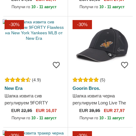
Goorin Bros.
Great Escape The Farm...
Получи го
10 - 11 август
Получи го
10 - 11 август
-30%
-30%
(4.9)
(5)
New Era
Goorin Bros.
Шапка извита сив
Шапка извита черна
регулируем 9FORTY
регулируем Long Live The
Flawless на New York
Queen The Farm Lady Balls
EUR
22,95
EUR 16,07
EUR
39,95
EUR 27,97
Yankees MLB от New Era
The Farm от Goorin Bros.
Получи го
10 - 11 август
Получи го
10 - 11 август
-30%
-30%