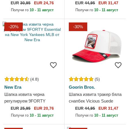
New York Yankees MLB от
Bee The Farm от Goorin
EUR
30,95
EUR 24,76
EUR
44,95
EUR 31,47
New Era
Bros.
Получи го
10 - 11 август
Получи го
10 - 11 август
-20%
-30%
(4.8)
(5)
New Era
Goorin Bros.
Шапка извита черна
Шапка извита тракер бяла
регулируем 9FORTY
снапбек Vicious Suede
Essential на New York
Snake Suede Truckers The
EUR
25,95
EUR 20,76
EUR
44,95
EUR 31,47
Yankees MLB от New Era
Farm от Goorin Bros.
Получи го
10 - 11 август
Получи го
10 - 11 август