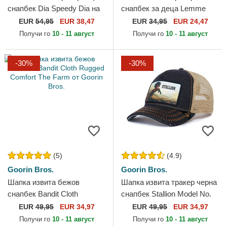
снапбек Dia Speedy Dia на
снапбек за деца Lemme
Los Muertos The Farm от
Cook Mini The Farm от
EUR
54,95
EUR 38,47
EUR
34,95
EUR 24,47
Goorin Bros.
Goorin Bros.
Получи го
10 - 11 август
Получи го
10 - 11 август
-30%
-30%
(5)
(4.9)
Goorin Bros.
Goorin Bros.
Шапка извита бежов
Шапка извита тракер черна
снапбек Bandit Cloth
снапбек Stallion Model No.
Rugged Comfort The Farm
5741110N Rodeo The Farm
EUR
49,95
EUR 34,97
EUR
49,95
EUR 34,97
от Goorin Bros.
от Goorin Bros.
Получи го
10 - 11 август
Получи го
10 - 11 август