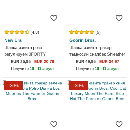
(4.8)
(5)
New Era
Goorin Bros.
Шапка извита роза
Шапка извита тракер
регулируем 9FORTY
тъмносин снапбек Shleather
Essential на New York
Cock The Farm от Goorin
EUR
25,95
EUR 20,76
EUR
49,95
EUR 34,97
Yankees MLB от New Era
Bros.
Получи го
10 - 11 август
Получи го
10 - 11 август
-30%
-30%