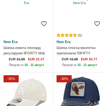
(5)
New Era
New Era
Шапка извита леопард
Шапка плоска виолетка
регулируем 9FORTY Midi
прилепнала 59FIFTY
на New York Yankees MLB
Classic на Sacramento Kings
EUR
31,95
EUR 22,37
EUR
43,95
EUR 30,77
от New Era
NBA от New Era
Получи го
10 - 11 август
Получи го
10 - 11 август
-30%
-30%