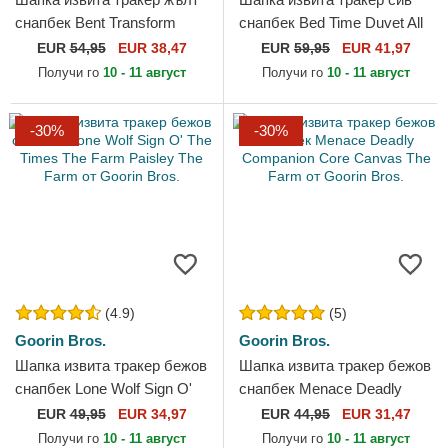
снапбек Bent Transform
снапбек Bed Time Duvet All
Farmigami The Farm от
Det Happy Thoughts The
EUR
54,95
EUR 38,47
EUR
59,95
EUR 41,97
Goorin Bros.
Farm от Goorin Bros.
Получи го
10 - 11 август
Получи го
10 - 11 август
-30%
-30%
(4.9)
(5)
Goorin Bros.
Goorin Bros.
Шапка извита тракер бежов
Шапка извита тракер бежов
снапбек Lone Wolf Sign O'
снапбек Menace Deadly
The Times The Farm Paisley
Companion Core Canvas
EUR
49,95
EUR 34,97
EUR
44,95
EUR 31,47
The Farm от Goorin...
The Farm от Goorin Bros.
Получи го
10 - 11 август
Получи го
10 - 11 август