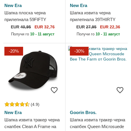
New Era
New Era
Шапка плоска черна
Шапка извита черна
прилепнала 59FIFTY
прилепнала 39THIRTY
Authentic On Field Game на
Classic на New York
EUR
40,95
EUR 32,76
EUR
27,95
EUR 22,36
Chicago White Sox MLB от
Yankees MLB от New Era
Получи го
10 - 11 август
Получи го
10 - 11 август
New Era
-20%
-30%
(4.9)
New Era
Goorin Bros.
Шапка извита тракер черна
Шапка извита тракер черна
снапбек Clean A Frame на
снапбек Queen Microsuede