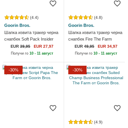
(4.4)
(4.8)
Goorin Bros.
Goorin Bros.
Шапка извита тракер черна
Шапка извита тракер черна
снапбек Soft Pack Insider
снапбек Fire The Farm
Club The Farm от Goorin
Premium The Farm от
EUR
39,95
EUR 27,97
EUR
49,95
EUR 34,97
Bros.
Goorin Bros.
Получи го
10 - 11 август
Получи го
10 - 11 август
-30%
-30%
(4.9)