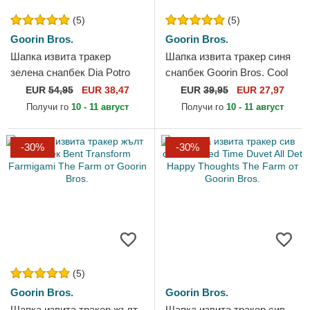
(5)
(5)
Goorin Bros.
Goorin Bros.
Шапка извита тракер
Шапка извита тракер синя
зелена снапбек Dia Potro
снапбек Goorin Bros. Cool
Dia на Los Muertos The
Cat Luxury Moon The Farm
EUR
54,95
EUR 38,47
EUR
39,95
EUR 27,97
Farm от Goorin Bros.
Blue Hat The Farm от...
Получи го
10 - 11 август
Получи го
10 - 11 август
-30%
-30%
(5)
Goorin Bros.
Goorin Bros.
Шапка извита тракер жълт
Шапка извита тракер сив