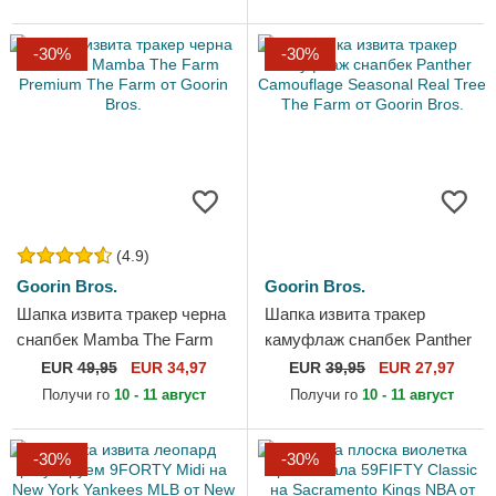
-30%
-30%
(4.9)
Goorin Bros.
Goorin Bros.
Шапка извита тракер черна
Шапка извита тракер
снапбек Mamba The Farm
камуфлаж снапбек Panther
Premium The Farm от
Camouflage Seasonal Real
EUR
49,95
EUR 34,97
EUR
39,95
EUR 27,97
Goorin Bros.
Tree The Farm от Goorin
Получи го
10 - 11 август
Получи го
10 - 11 август
Bros.
-30%
-30%