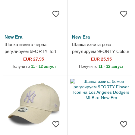
New Era
New Era
Шапка извита черна
Шапка извита роза
регулируем 9FORTY Tort
регулируем 9FORTY Colour
Infill на Los Angeles Dodgers
Essential на New York
EUR 27,95
EUR 25,95
MLB от New Era
Yankees MLB от New Era
Получи го
11 - 12 август
Получи го
11 - 12 август