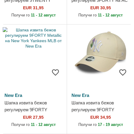
регулируем 9TWENTY
регулируем 9FORTY на AC
Denim Stitch на Los Angeles
Milan Serie A от New Era
EUR 31,95
EUR 30,95
Dodgers MLB от New Era
Получи го
11 - 12 август
Получи го
11 - 12 август
New Era
New Era
Шапка извита бежов
Шапка извита бежов
регулируем 9FORTY
регулируем 9FORTY
Metallic на New York
Beaded на New York
EUR 27,95
EUR 34,95
Yankees MLB от New Era
Yankees MLB от New Era
Получи го
11 - 12 август
Получи го
17 - 19 август