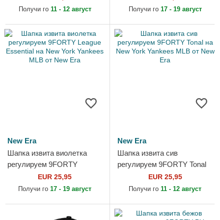
Yankees MLB от New Era
Era
Получи го
11 - 12 август
Получи го
17 - 19 август
New Era
New Era
Шапка извита виолетка
Шапка извита сив
регулируем 9FORTY
регулируем 9FORTY Tonal
League Essential на New
на New York Yankees MLB
EUR 25,95
EUR 25,95
York Yankees MLB от New
от New Era
Получи го
17 - 19 август
Получи го
11 - 12 август
Era