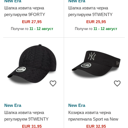
New Era
New Era
Шапка извита черна
Шапка извита черна
регулируем 9FORTY
регулируем 9TWENTY
Metallic на New York
League Essential на New
EUR 27,95
EUR 25,95
Yankees MLB от New Era
York Yankees MLB от New
Получи го
11 - 12 август
Получи го
11 - 12 август
Era
New Era
New Era
Шапка извита черна
Козирка извита черна
регулируем 9TWENTY
прилепнала Sport на New
Broderie на New York
York Yankees MLB от New
EUR 31,95
EUR 32,95