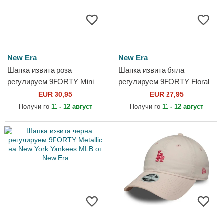
New Era
New Era
Шапка извита роза
Шапка извита бяла
регулируем 9FORTY Mini
регулируем 9FORTY Floral
Cord на Los Angeles
Infill на New York Yankees
EUR 30,95
EUR 27,95
Dodgers MLB от New Era
MLB от New Era
Получи го
11 - 12 август
Получи го
11 - 12 август