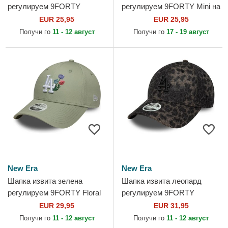
регулируем 9FORTY
регулируем 9FORTY Mini на
League Essential на New
New York Yankees MLB от
EUR 25,95
EUR 25,95
York Yankees MLB от New
New Era
Получи го
11 - 12 август
Получи го
17 - 19 август
Era
New Era
New Era
Шапка извита зелена
Шапка извита леопард
регулируем 9FORTY Floral
регулируем 9FORTY
Icon на Los Angeles Dodgers
Leopard Cosy на Los
EUR 29,95
EUR 31,95
MLB от New Era
Angeles Dodgers MLB от
Получи го
11 - 12 август
Получи го
11 - 12 август
New Era