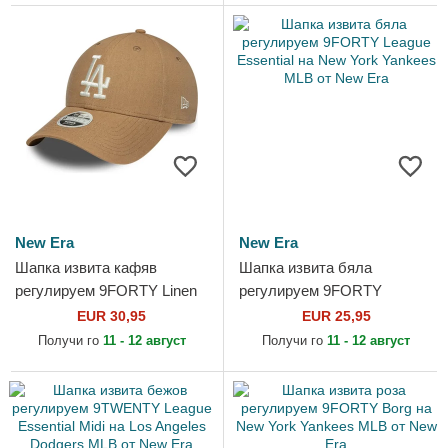
New Era
New Era
Шапка извита кафяв
Шапка извита бяла
регулируем 9FORTY Linen
регулируем 9FORTY
на Los Angeles Dodgers
League Essential на New
EUR 30,95
EUR 25,95
MLB от New Era
York Yankees MLB от New
Получи го
11 - 12 август
Получи го
11 - 12 август
Era