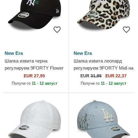
New Era
New Era
Шапка извита черна
Шапка извита леопард
регулируем 9FORTY Flower
регулируем 9FORTY Midi на
Icon на New York Yankees
New York Yankees MLB от
EUR 27,95
EUR
31,95
EUR 22,37
MLB от New Era
New Era
Получи го
11 - 12 август
Получи го
11 - 12 август