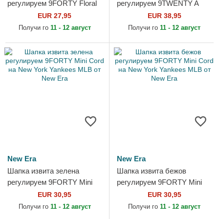
регулируем 9FORTY Floral
регулируем 9TWENTY A
Infill на Los Angeles Dodgers
Frame Denim на New York
EUR 27,95
EUR 38,95
MLB от New Era
Yankees MLB от New Era
Получи го
11 - 12 август
Получи го
11 - 12 август
New Era
New Era
Шапка извита зелена
Шапка извита бежов
регулируем 9FORTY Mini
регулируем 9FORTY Mini
Cord на New York Yankees
Cord на New York Yankees
EUR 30,95
EUR 30,95
MLB от New Era
MLB от New Era
Получи го
11 - 12 август
Получи го
11 - 12 август