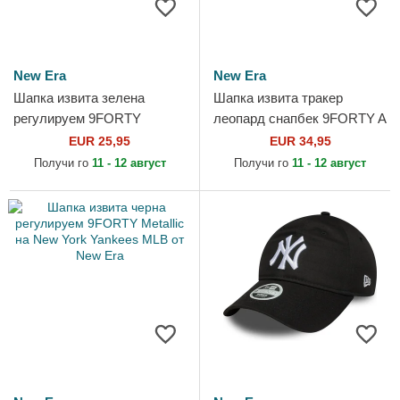
New Era
New Era
Шапка извита зелена
Шапка извита тракер
регулируем 9FORTY
леопард снапбек 9FORTY A
League Essential на New
Frame M-Crown от New Era
EUR 25,95
EUR 34,95
York Yankees MLB от New
Получи го
11 - 12 август
Получи го
11 - 12 август
Era