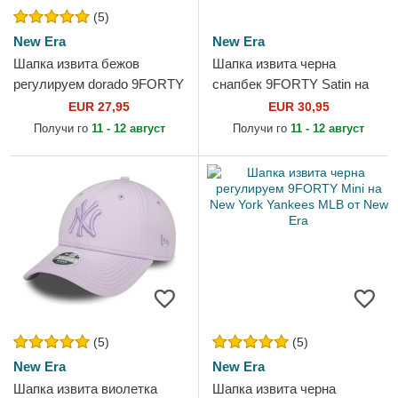
(5)
New Era
New Era
Шапка извита бежов
Шапка извита черна
регулируем dorado 9FORTY
снапбек 9FORTY Satin на
Metallic на New York
New York Yankees MLB от
EUR 27,95
EUR 30,95
Yankees MLB от New Era
New Era
Получи го
11 - 12 август
Получи го
11 - 12 август
(5)
(5)
New Era
New Era
Шапка извита виолетка
Шапка извита черна