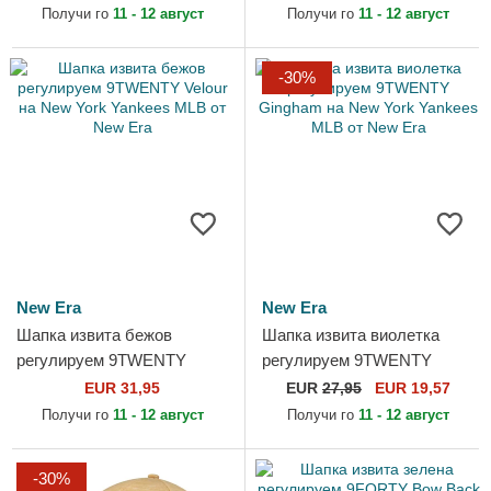
Dodgers MLB от New Era
New Era
Получи го
11 - 12 август
Получи го
11 - 12 август
-30%
New Era
New Era
Шапка извита бежов
Шапка извита виолетка
регулируем 9TWENTY
регулируем 9TWENTY
Velour на New York Yankees
Gingham на New York
EUR 31,95
EUR
27,95
EUR 19,57
MLB от New Era
Yankees MLB от New Era
Получи го
11 - 12 август
Получи го
11 - 12 август
-30%