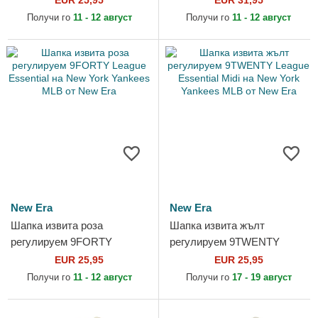
EUR 25,95
EUR 31,95
York Yankees MLB от New
Yankees MLB от New Era
Получи го
11 - 12 август
Получи го
11 - 12 август
Era
New Era
New Era
Шапка извита роза
Шапка извита жълт
регулируем 9FORTY
регулируем 9TWENTY
League Essential на New
League Essential Midi на
EUR 25,95
EUR 25,95
York Yankees MLB от New
New York Yankees MLB от
Получи го
11 - 12 август
Получи го
17 - 19 август
Era
New Era