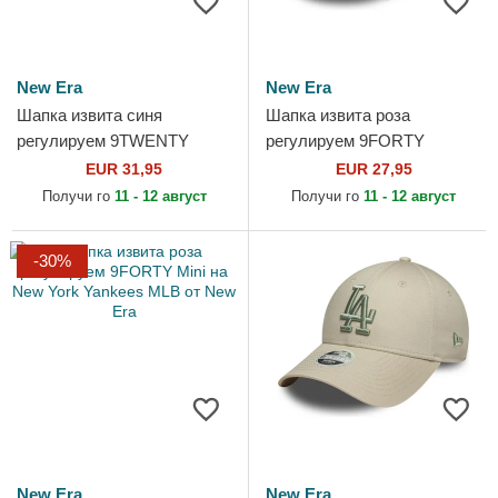
New Era
New Era
Шапка извита синя
Шапка извита роза
регулируем 9TWENTY
регулируем 9FORTY
Denim Stitch на New York
Metallic на New York
EUR 31,95
EUR 27,95
Yankees MLB от New Era
Yankees MLB от New Era
Получи го
11 - 12 август
Получи го
11 - 12 август
-30%
New Era
New Era