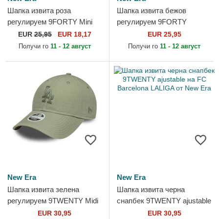
Шапка извита роза
Шапка извита бежов
регулируем 9FORTY Mini
регулируем 9FORTY
на New York Yankees MLB
League Essential на Los
EUR
25,95
EUR 18,17
EUR 25,95
от New Era
Angeles Dodgers MLB от
Получи го
11 - 12 август
Получи го
11 - 12 август
New Era
New Era
New Era
Шапка извита зелена
Шапка извита черна
регулируем 9TWENTY Midi
снапбек 9TWENTY ajustable
Linen на Los Angeles
на FC Barcelona LALIGA от
EUR 30,95
EUR 30,95