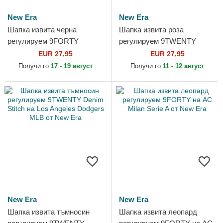
New Era
New Era
Шапка извита черна
Шапка извита роза
регулируем 9FORTY
регулируем 9TWENTY
Metallic на New York
Washed Mini на Los Angeles
EUR 27,95
EUR 27,95
Yankees MLB от New Era
Dodgers MLB от New Era
Получи го
17 - 19 август
Получи го
11 - 12 август
New Era
New Era
Шапка извита тъмносин
Шапка извита леопард