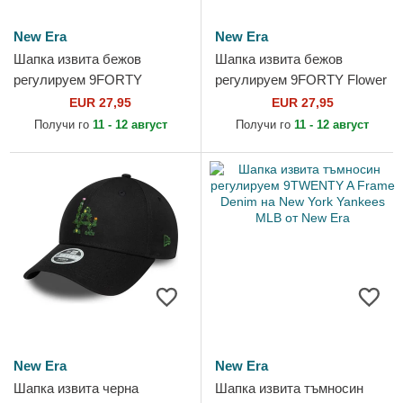
New Era
New Era
Шапка извита бежов
Шапка извита бежов
регулируем 9FORTY
регулируем 9FORTY Flower
Metallic на New York
Icon на Los Angeles Dodgers
EUR 27,95
EUR 27,95
Yankees MLB от New Era
MLB от New Era
Получи го
11 - 12 август
Получи го
11 - 12 август
New Era
New Era
Шапка извита черна
Шапка извита тъмносин