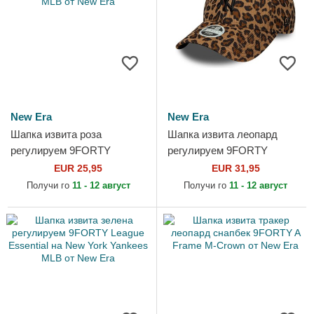
New Era
New Era
Шапка извита роза
Шапка извита леопард
регулируем 9FORTY
регулируем 9FORTY
League Essential на New
Leopard Cord на New York
EUR 25,95
EUR 31,95
York Yankees MLB от New
Yankees MLB от New Era
Получи го
11 - 12 август
Получи го
11 - 12 август
Era