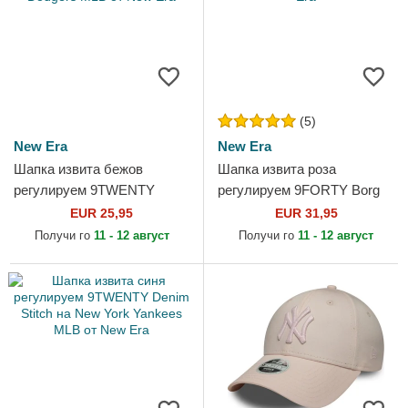
(5)
New Era
New Era
Шапка извита бежов
Шапка извита роза
регулируем 9TWENTY
регулируем 9FORTY Borg
League Essential Midi на Los
на New York Yankees MLB
EUR 25,95
EUR 31,95
Angeles Dodgers MLB от
от New Era
Получи го
11 - 12 август
Получи го
11 - 12 август
New Era