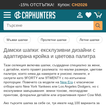
-15% ОТСТЪПКА!
Купон:
CH2026
0
Мъжки шапки
Пролетни шапки
Летни шапки
Дамски шапки: ексклузивни дизайни с
адаптирана кройка и цветова палитра
Тази селекция включва шапки, създадени специално за жени,
с детайли, които правят разликата: по-малки размери, цветови
палитри, които няма да намерите в унисекс линиите, и
силуети като 9FORTY или 9TWENTY с по-изтънчени
пропорции. Повечето са модели на
New Era
с класически
отбори като New York Yankees или Los Angeles Dodgers, но с
ексклузивни завършвания: земни тонове, леопардови
принтове, флорални детайли или атрактивния принт Cow Midi.
Ако търсите шапка за себе си, тук имате над 100 варианта за