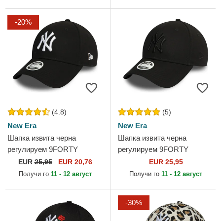
Era
-20%
(4.8)
(5)
New Era
New Era
Шапка извита черна
Шапка извита черна
регулируем 9FORTY
регулируем 9FORTY
Essential на New York
Essential на New York
EUR
25,95
EUR 20,76
EUR 25,95
Yankees MLB от New Era
Yankees MLB от New Era
Получи го
11 - 12 август
Получи го
11 - 12 август
-30%