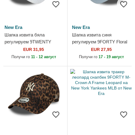
New Era
New Era
Шапка извита бяла
Шапка извита синя
регулируем 9TWENTY
регулируем 9FORTY Floral
Broderie на New York
Icon на Los Angeles Dodgers
EUR 31,95
EUR 27,95
Yankees MLB от New Era
MLB от New Era
Получи го
11 - 12 август
Получи го
17 - 19 август