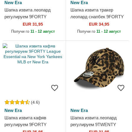
New Era
New Era
Шапка извита леопард
Шапка извита тракер
регулируем 9FORTY
леопард снапбек 9FORTY
Leopard Cosy на New York
M-Crown A Frame Leopard
EUR 31,95
EUR 34,95
Yankees MLB от New Era
на New York Yankees MLB
Получи го
11 - 12 август
Получи го
11 - 12 август
от New...
(4.6)
New Era
New Era
Шапка извита кафяв
Шапка извита леопард
регулируем 9FORTY
регулируем 9TWENTY
League Essential на New
Leopard на New York