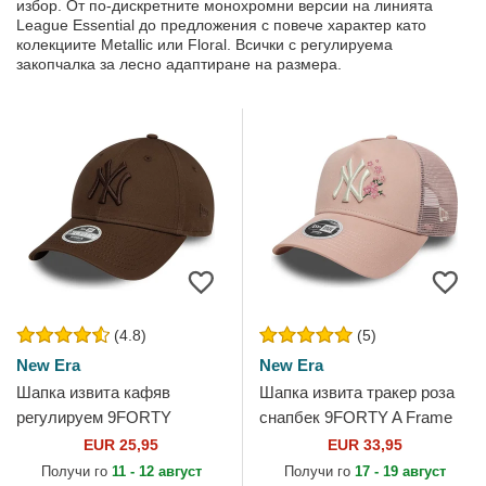
избор. От по-дискретните монохромни версии на линията
League Essential до предложения с повече характер като
колекциите Metallic или Floral. Всички с регулируема
закопчалка за лесно адаптиране на размера.
(4.8)
(5)
New Era
New Era
Шапка извита кафяв
Шапка извита тракер роза
регулируем 9FORTY
снапбек 9FORTY A Frame
League Essential на New
Floral на New York Yankees
EUR 25,95
EUR 33,95
York Yankees MLB от New
MLB от New Era
Получи го
11 - 12 август
Получи го
17 - 19 август