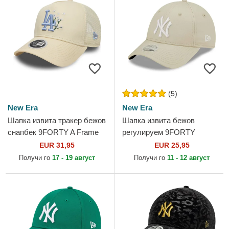
(5)
New Era
New Era
Шапка извита тракер бежов
Шапка извита бежов
снапбек 9FORTY A Frame
регулируем 9FORTY
Floral на Los Angeles
League Essential на New
EUR 31,95
EUR 25,95
Dodgers MLB от New Era
York Yankees MLB от New
Получи го
17 - 19 август
Получи го
11 - 12 август
Era