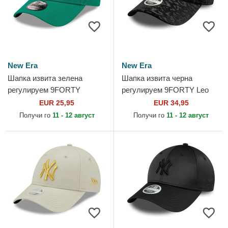
New Era
New Era
Шапка извита зелена
Шапка извита черна
регулируем 9FORTY
регулируем 9FORTY Leo
League Essential на New
Velour Metallic на New York
EUR 25,95
EUR 34,95
York Yankees MLB от New
Yankees MLB от New Era
Получи го
11 - 12 август
Получи го
11 - 12 август
Era