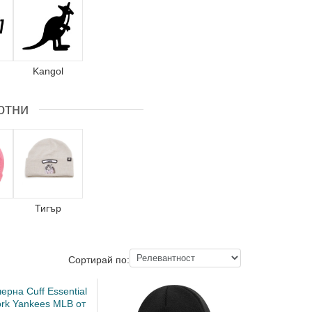
Kangol
отни
Тигър
Сортирай по: