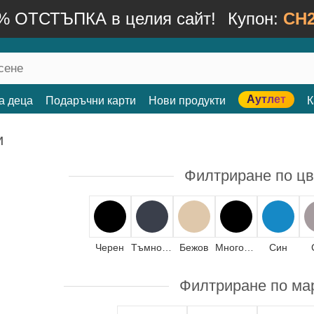
% ОТСТЪПКА в целия сайт!
Купон:
CH2
Аутлет
а деца
Подаръчни карти
Нови продукти
К
и
Филтриране по цв
Черен
Тъмносин
Бежов
Многоцветен
Син
Филтриране по ма