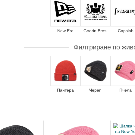
New Era
Goorin Bros.
Capslab
Филтриране по жив
Пантера
Череп
Пчела