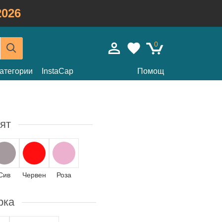
026
0
атегории
InstaCap
Помощ
ят
Сив
Червен
Роза
рка