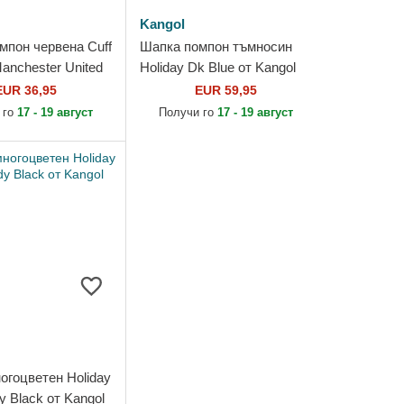
Kangol
мпон червена Cuff
Шапка помпон тъмносин
anchester United
Holiday Dk Blue от Kangol
Club Premier
EUR 36,95
EUR 59,95
т New Era
 го
17 - 19 август
Получи го
17 - 19 август
огоцветен Holiday
 Black от Kangol