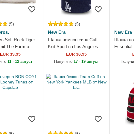
(5)
(5)
ros.
New Era
New Era
в Soft Rock Tiger
Шапка помпон синя Cuff
Шапка по
Knit The Farm от
Knit Sport на Los Angeles
Essential
ros.
Dodgers MLB от New Era
Formula 1
EUR 39,95
EUR 36,95
и го
11 - 12 август
Получи го
17 - 19 август
Получи
(5)
(5)