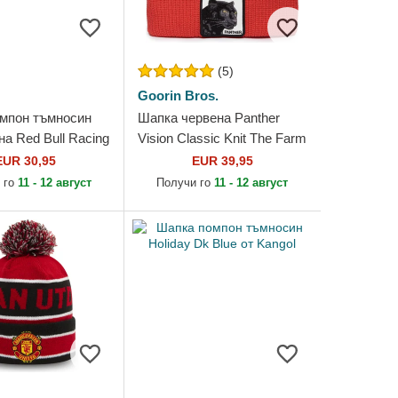
(5)
Goorin Bros.
мпон тъмносин
Шапка червена Panther
 на Red Bull Racing
Vision Classic Knit The Farm
 от New Era
от Goorin Bros.
EUR 30,95
EUR 39,95
 го
11 - 12 август
Получи го
11 - 12 август