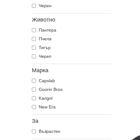
Черен
Животно
Пантера
Пчела
Тигър
Череп
Марка
Capslab
Goorin Bros.
Kangol
New Era
За
Възрастен