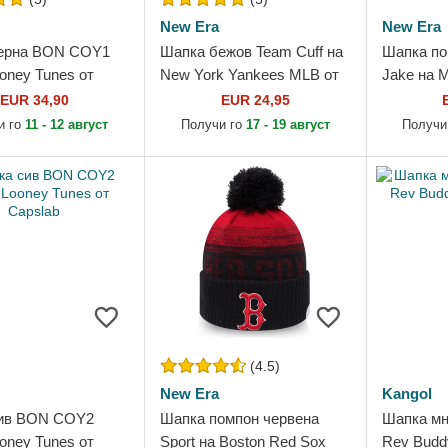
New Era
New Era
ерна BON COY1
Шапка бежов Team Cuff на
Шапка по
oney Tunes от
New York Yankees MLB от
Jake на M
New Era
Football 
EUR 34,90
EUR 24,95
League о
и го
11 - 12 август
Получи го
17 - 19 август
Получи
(4.5)
New Era
Kangol
ив BON COY2
Шапка помпон червена
Шапка мн
oney Tunes от
Sport на Boston Red Sox
Rev Buddy