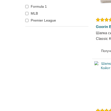
Formula 1
MLB
Premier League
Goorin B
Шапка си
Classic 
Goorin B
Получ