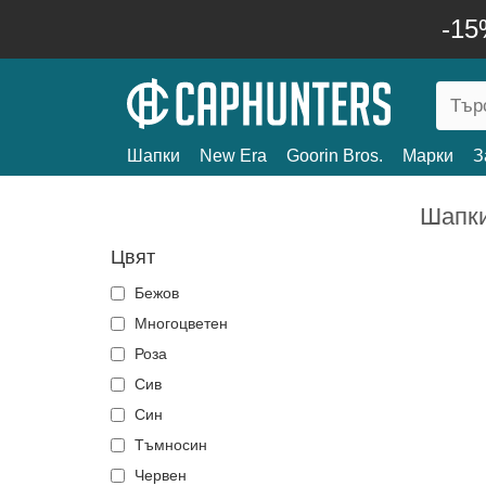
-15
Шапки
New Era
Goorin Bros.
Марки
З
Шапк
Цвят
Бежов
Многоцветен
Роза
Сив
Син
Тъмносин
Червен