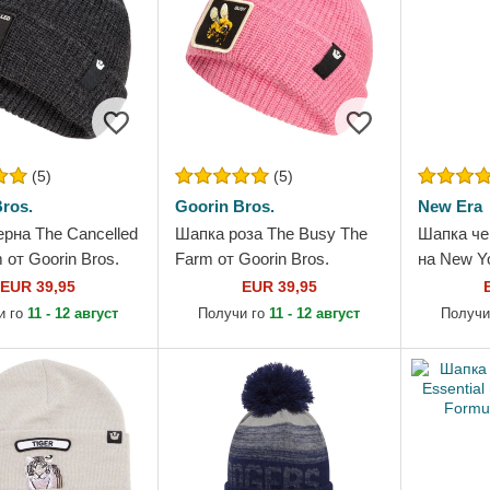
(5)
(5)
ros.
Goorin Bros.
New Era
рна The Cancelled
Шапка роза The Busy The
Шапка чер
 от Goorin Bros.
Farm от Goorin Bros.
на New Y
от New E
EUR 39,95
EUR 39,95
и го
11 - 12 август
Получи го
11 - 12 август
Получи