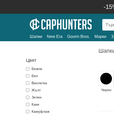
-15
Шапки
New Era
Goorin Bros.
Марки
З
Шапк
Цвят
Бежов
Бял
Виолетка
Черен
Жълт
Зелен
Каки
Камуфлаж