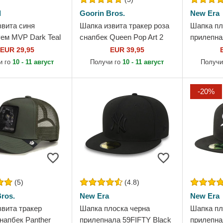
d
Goorin Bros.
New Era
звита синя
Шапка извита тракер роза
Шапка пл
ем MVP Dark Teal
снапбек Queen Pop Art 2
прилепна
ose Sharks NHL от
The Farm от Goorin Bros.
Authentic
EUR 29,95
EUR 39,95
Los Ange
и го
10 - 11 август
Получи го
10 - 11 август
Получи
от New E
-20%
(5)
(4.8)
ros.
New Era
New Era
звита тракер
Шапка плоска черна
Шапка пл
напбек Panther
прилепнала 59FIFTY Black
прилепна