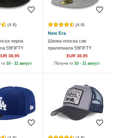
(4.8)
(4.8)
New Era
оска черна
Шапка плоска сив
ла 59FIFTY
прилепнала 59FIFTY
 на Los Angeles
Essential на Los Angeles
EUR 38,95
EUR 38,95
MLB от New Era
Dodgers MLB от New Era
 го
10 - 11 август
Получи го
10 - 11 август
(4.8)
(4.8)