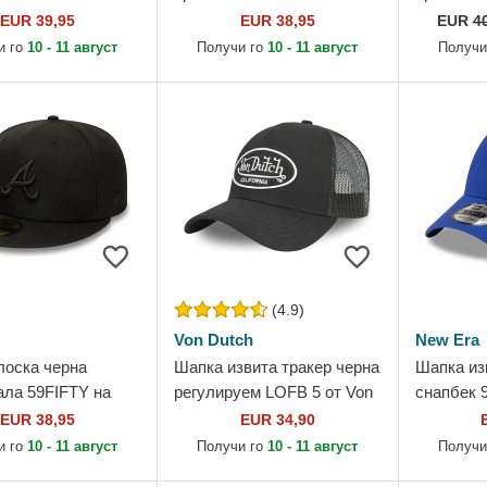
 от Goorin Bros.
on Black на New York
Authentic
EUR 39,95
EUR 38,95
EUR
4
Yankees MLB от New Era
Chicago 
и го
10 - 11 август
Получи го
10 - 11 август
Получи
New Era
(4.9)
Von Dutch
New Era
лоска черна
Шапка извита тракер черна
Шапка из
ала 59FIFTY на
регулируем LOFB 5 от Von
снапбек 
Braves MLB от New
Dutch
на Red Bu
EUR 38,95
EUR 34,90
1 от New 
и го
10 - 11 август
Получи го
10 - 11 август
Получи