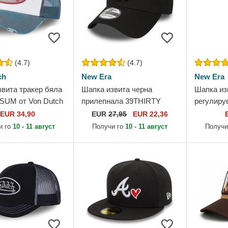
(4.7)
(4.7)
ch
New Era
New Era
вита тракер бяла
Шапка извита черна
Шапка из
 SUM от Von Dutch
прилепнала 39THIRTY
регулир
Classic на New York
League Es
EUR 34,90
EUR
27,95
EUR 22,36
Yankees MLB от New Era
York Yan
и го
10 - 11 август
Получи го
10 - 11 август
Получи
Era