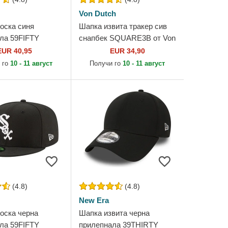
Von Dutch
оска синя
Шапка извита тракер сив
ла 59FIFTY
снапбек SQUARE3B от Von
 On Field Game на
Dutch
EUR 40,95
EUR 34,90
les Dodgers MLB
 го
10 - 11 август
Получи го
10 - 11 август
ra
(4.8)
(4.8)
New Era
оска черна
Шапка извита черна
ла 59FIFTY
прилепнала 39THIRTY