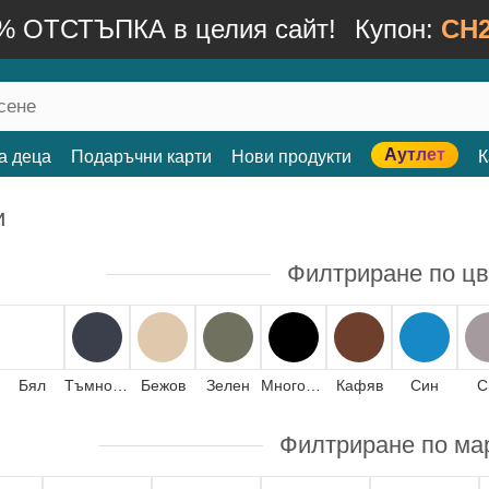
% ОТСТЪПКА в целия сайт!
Купон:
CH2
Аутлет
а деца
Подаръчни карти
Нови продукти
К
и
Филтриране по цв
Бял
Тъмносин
Бежов
Зелен
Многоцветен
Кафяв
Син
С
Филтриране по ма