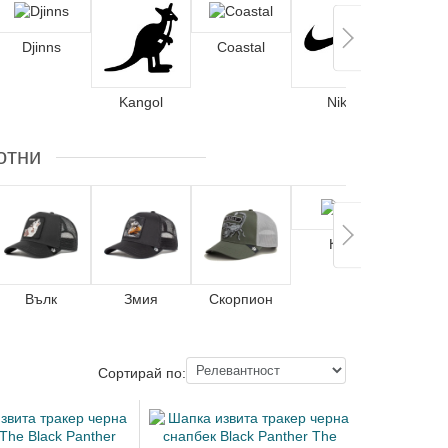
Djinns
Coastal
Kangol
Nike
отни
Кон
Вълк
Змия
Скорпион
Ел
Сортирай по: