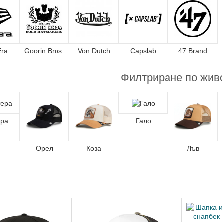
Era
Goorin Bros.
Von Dutch
Capslab
47 Brand
Филтриране по жив
ера
Гало
Орел
Коза
Лъв