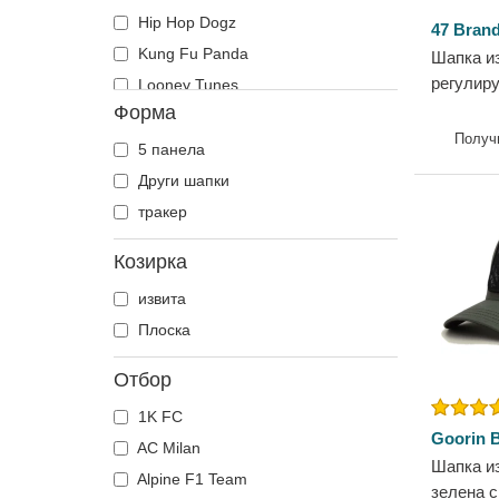
Runner
Пегас
Hip Hop Dogz
47 Bran
The 90s
Пеперуда
Kung Fu Panda
Шапка и
The Ball
регулиру
Пиленце
Looney Tunes
на San J
Форма
The Retro
Питбул
Lucky Luke
47 Brand
Получ
The Snap
Пчела
My Hero Academia
5 панела
The Trucker
Рак
Naruto
Други шапки
Ротвайлер
NASA
тракер
Светулка
One Piece
Козирка
Свиня
Scooby-Doo
извита
Сиамска бойна рибка
SpongeBob
Плоска
Скорпион
Super Mario Bros.
Ти-Рекс
Аз, проклетникът
Отбор
Тигър
Акула
1K FC
Тукан
Астерикс
Goorin B
AC Milan
Феникс
Бира
Шапка и
Alpine F1 Team
Фламенко
Градове и плажове
зелена с