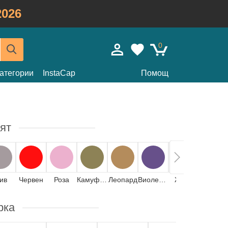
026
0
атегории
InstaCap
Помощ
ят
ив
Червен
Роза
Камуфлаж
Леопард
Виолетка
Жълт
Оранже
рка