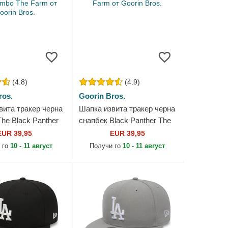
(4.8)
(4.9)
ros.
Goorin Bros.
вита тракер черна
Шапка извита тракер черна
he Black Panther
снапбек Black Panther The
bo The Farm от
Farm от Goorin Bros.
EUR 39,95
EUR 39,95
os.
 го
10 - 11 август
Получи го
10 - 11 август