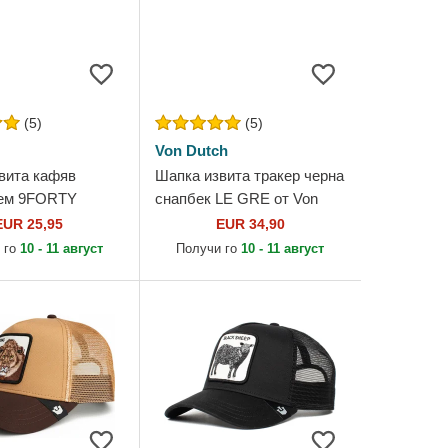
(5)
(5)
Von Dutch
вита кафяв
Шапка извита тракер черна
уем 9FORTY
снапбек LE GRE от Von
sential на New
Dutch
EUR 25,95
EUR 34,90
kees MLB от New
 го
10 - 11 август
Получи го
10 - 11 август