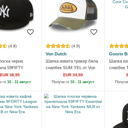
(4.8)
(4.9)
Von Dutch
Goorin B
лоска черна
Шапка извита тракер бяла
Шапка из
ала 59FIFTY
снапбек SUM YEL от Von
снапбек T
l на New York
Dutch
Core Com
EUR 38,95
EUR 34,90
 MLB от New Era
Goorin Br
и го
10 - 11 август
Получи го
10 - 11 август
Получи