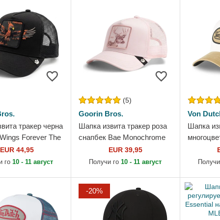
(5)
ros.
Goorin Bros.
Von Dutc
вита тракер черна
Шапка извита тракер роза
Шапка из
Wings Forever The
снапбек Bae Monochrome
многоцве
Goorin Bros.
The Farm от Goorin Bros.
от Von Du
EUR 44,95
EUR 39,95
и го
10 - 11 август
Получи го
10 - 11 август
Получи
-20%