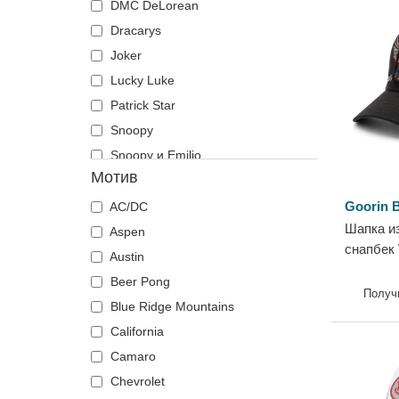
DMC DeLorean
Chelsea Football Club
Щати и държави
Dracarys
Chicago Bears
Joker
Chicago Blackhawks
Lucky Luke
Chicago Bulls
Patrick Star
Chicago Cubs
Snoopy
Chicago White Sox
Snoopy и Emilio
Cincinnati Bengals
Мотив
The Mystery Machine
Cincinnati Reds
Астерикс
Goorin B
AC/DC
Cleveland Browns
Шапка из
Астерикс и Обеликс
Aspen
Cleveland Cavaliers
снапбек 
Батман
Austin
Cleveland Cubs
Farm от 
Бенджи Прайс
Beer Pong
Dallas Cowboys
Получ
Бийтълджус
Blue Ridge Mountains
Dallas Mavericks
Бирус
California
Denver Broncos
Боксерки
Camaro
Denver Nuggets
Бъгс Бъни
Chevrolet
Detroit Pistons