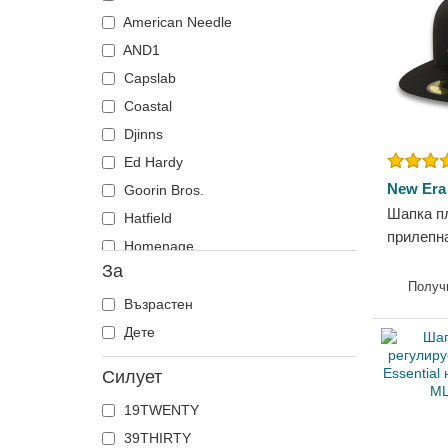
Делфин
American Needle
Доберман
AND1
Дракон
Capslab
Еднорог
Coastal
Елен
Djinns
Зебра
Ed Hardy
Змия
New Era
Goorin Bros.
Шапка п
Катерица
Hatfield
прилепн
Коза
Homenage
Essentia
За
Койот
Kangol
Yankees
Получ
Кон
Kimoa
Възрастен
Котка
Mitchell & Ness
Дете
Крава
New Era
Силует
Крокодил
Nike
19TWENTY
Куче
Oblack
39THIRTY
Лабрадор ретривър
Pica Pica