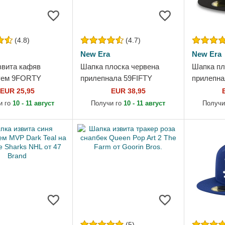
(4.8)
(4.7)
New Era
New Era
звита кафяв
Шапка плоска червена
Шапка пл
уем 9FORTY
прилепнала 59FIFTY
прилепна
ssential на New
Essential на New York
Essential
EUR 25,95
EUR 38,95
nkees MLB от New
Yankees MLB от New Era
Dodgers 
и го
10 - 11 август
Получи го
10 - 11 август
Получи
(5)