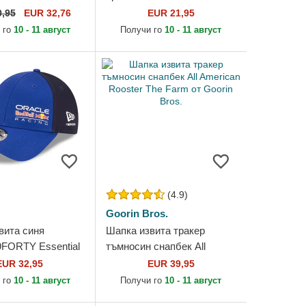
 On Field Game на
Basic Flag от New Era
0,95
EUR 32,76
EUR 21,95
White Sox MLB от
 го
10 - 11 август
Получи го
10 - 11 август
(4.9)
Goorin Bros.
вита синя
Шапка извита тракер
9FORTY Essential
тъмносин снапбек All
ll Racing Formula
American Rooster The Farm
EUR 32,95
EUR 39,95
Era
от Goorin Bros.
 го
10 - 11 август
Получи го
10 - 11 август