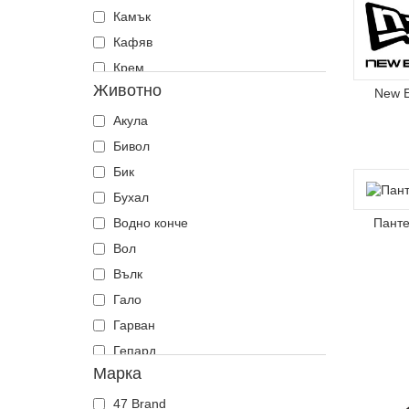
Камък
Кафяв
Крем
Животно
Леопард
New 
Многоцветен
Акула
Оранжев
Бивол
Роза
Бик
Сив
Бухал
Син
Водно конче
Пант
Тъмносин
Вол
Червен
Вълк
Черен
Гало
Гарван
Гепард
Марка
Гущер
Гълъб
47 Brand