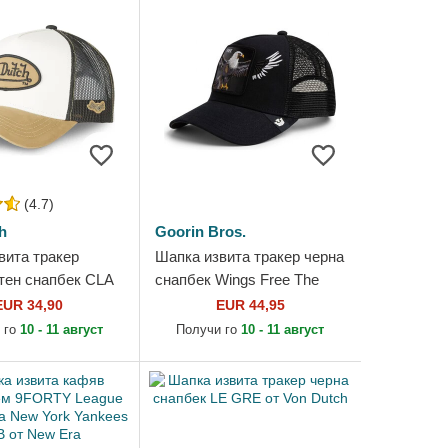
(4.7)
h
Goorin Bros.
вита тракер
Шапка извита тракер черна
тен снапбек CLA
снапбек Wings Free The
tch
Farm от Goorin Bros.
EUR 34,90
EUR 44,95
 го
10 - 11 август
Получи го
10 - 11 август