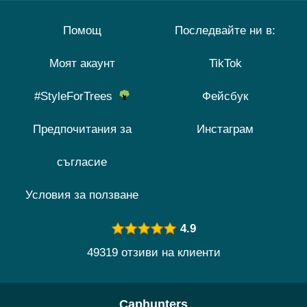
Помощ
Последвайте ни в:
Моят акаунт
TikTok
#StyleForTrees
Фейсбук
Предпочитания за
Инстаграм
съгласие
Условия за ползване
4.9
49319 отзиви на клиенти
Caphunters