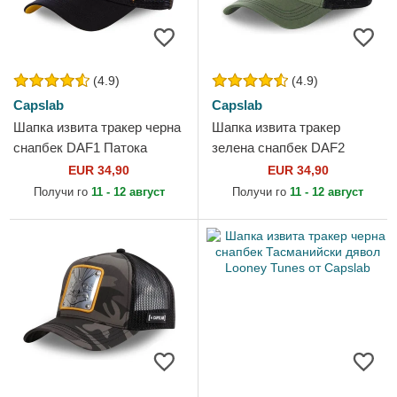
(4.9)
(4.9)
Capslab
Capslab
Шапка извита тракер черна
Шапка извита тракер
снапбек DAF1 Патока
зелена снапбек DAF2
Лукас Looney Tunes от
Патока Лукас Looney Tunes
EUR 34,90
EUR 34,90
Capslab
от Capslab
Получи го
11 - 12 август
Получи го
11 - 12 август