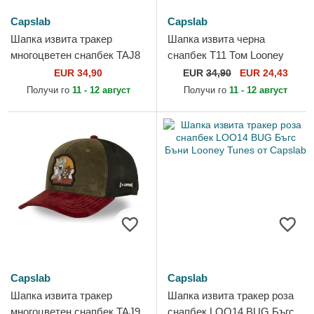
Capslab
Capslab
Шапка извита тракер
Шапка извита черна
многоцветен снапбек TAJ8
снапбек T11 Том Looney
TAJB Том и Джери Looney
Tunes от Capslab
EUR 34,90
EUR
34,90
EUR 24,43
Tunes от Capslab
Получи го
11 - 12 август
Получи го
11 - 12 август
Capslab
Capslab
Шапка извита тракер
Шапка извита тракер роза
многоцветен снапбек TAJ9
снапбек LOO14 BUG Бъгс