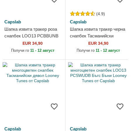
(4.9)
Capslab
Capslab
Шапка извита тракер роза
Шапка извита тракер черна
снапбек LOO13 PCBBUNB
снапбек Тасманийски
Бъгс Бъни Looney Tunes от
дявол Looney Tunes от
EUR 34,90
EUR 34,90
Capslab
Capslab
Получи го
11 - 12 август
Получи го
11 - 12 август
Capslab
Capslab