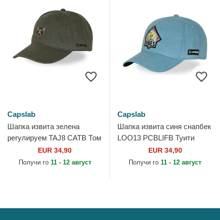
Capslab
Capslab
Шапка извита зелена
Шапка извита синя снапбек
регулируем TAJ8 CATB Том
LOO13 PCBLIFB Туити
Looney Tunes от Capslab
Looney Tunes от Capslab
EUR 34,90
EUR 34,90
Получи го
11 - 12 август
Получи го
11 - 12 август