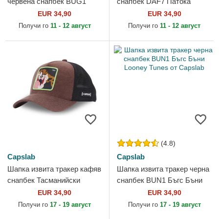
червена снапбек BUG1
снапбек DAF7 Патока
Бъгс Бъни Looney Tunes от
Лукас Looney Tunes от
EUR 34,90
EUR 34,90
Capslab
Capslab
Получи го
11 - 12 август
Получи го
11 - 12 август
(4.8)
Capslab
Capslab
Шапка извита тракер кафяв
Шапка извита тракер черна
снапбек Тасманийски
снапбек BUN1 Бъгс Бъни
дявол Looney Tunes от
Looney Tunes от Capslab
EUR 34,90
EUR 34,90
Capslab
Получи го
17 - 19 август
Получи го
17 - 19 август