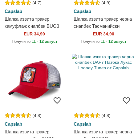
(4.7)
(4.9)
Capslab
Capslab
Шапка извита тракер
Шапка извита тракер черна
камуфлаж снапбек BUG3
снапбек Тасманийски
CT Бъгс Бъни Looney Tunes
дявол Looney Tunes от
EUR 34,90
EUR 34,90
от Capslab
Capslab
Получи го
11 - 12 август
Получи го
11 - 12 август
(4.8)
(4.8)
Capslab
Capslab
Шапка извита тракер
Шапка извита тракер черна