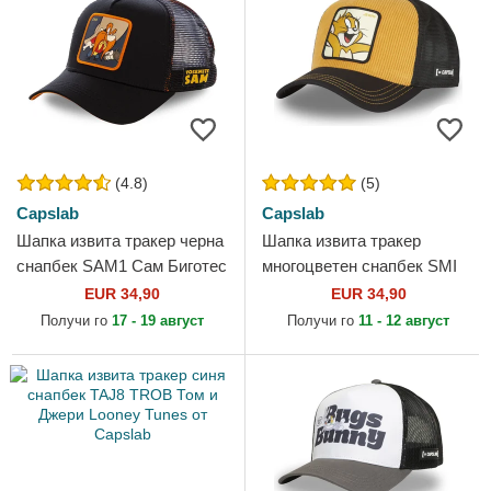
(4.8)
(5)
Capslab
Capslab
Шапка извита тракер черна
Шапка извита тракер
снапбек SAM1 Сам Биготес
многоцветен снапбек SMI
Looney Tunes от Capslab
Джери Looney Tunes от
EUR 34,90
EUR 34,90
Capslab
Получи го
17 - 19 август
Получи го
11 - 12 август