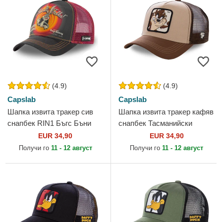
(4.9)
(4.9)
Capslab
Capslab
Шапка извита тракер сив
Шапка извита тракер кафяв
снапбек RIN1 Бъгс Бъни
снапбек Тасманийски
Looney Tunes от Capslab
дявол Looney Tunes от
EUR 34,90
EUR 34,90
Capslab
Получи го
11 - 12 август
Получи го
11 - 12 август