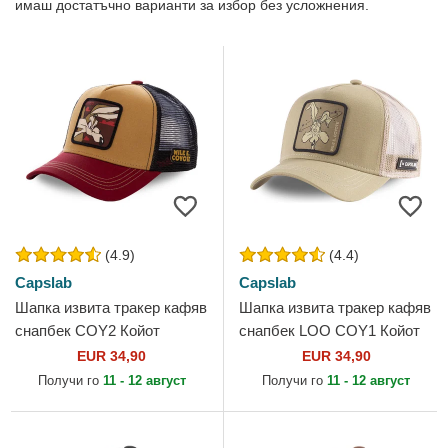
имаш достатъчно варианти за избор без усложнения.
(4.9)
(4.4)
Capslab
Capslab
Шапка извита тракер кафяв
Шапка извита тракер кафяв
снапбек COY2 Койот
снапбек LOO COY1 Койот
Looney Tunes от Capslab
Looney Tunes от Capslab
EUR 34,90
EUR 34,90
Получи го
11 - 12 август
Получи го
11 - 12 август