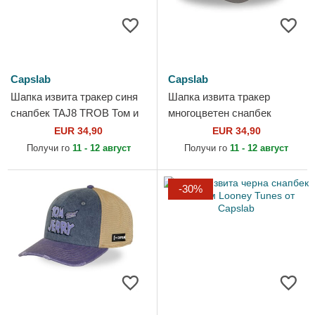
Capslab
Capslab
Шапка извита тракер синя
Шапка извита тракер
снапбек TAJ8 TROB Том и
многоцветен снапбек
Джери Looney Tunes от
LOO11 WHA Бъгс Бъни
EUR 34,90
EUR 34,90
Capslab
Looney Tunes от Capslab
Получи го
11 - 12 август
Получи го
11 - 12 август
-30%