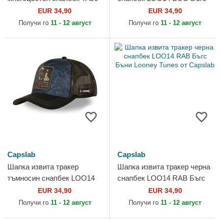
TAJ Том и Джери Looney
Бъни Looney Tunes от
EUR 34,90
EUR 34,90
Tunes от Capslab
Capslab
Получи го
11 - 12 август
Получи го
11 - 12 август
Capslab
Capslab
Шапка извита тракер
Шапка извита тракер черна
тъмносин снапбек LOO14
снапбек LOO14 RAB Бъгс
MAR Марвин Марсианецът
Бъни Looney Tunes от
EUR 34,90
EUR 34,90
Looney Tunes от Capslab
Capslab
Получи го
11 - 12 август
Получи го
11 - 12 август