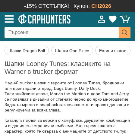
-15% ОТСТЪПКА!
Купон:
CH2026
0
Шапки Dragon Ball
Шапки One Piece
Евтини шапки
Шапки Looney Tunes: класиките на
Warner в trucker формат
Над 40 trucker шапки с героите от Looney Tunes, бродирани
или принтирани отпред. Bugs Bunny, Daffy Duck,
Тасманийският дявол, Marvin the Martian и дори Tom and Jerry
се появяват в дизайни от стегнато черно до ярко многоцветие.
Задната мрежа и snapback закопчаването ги правят дишащи и
регулируеми за всяка глава.
Каталогът включва версии с камуфлаж, двуцветни комбинации
и издания със странични емблеми. Ако търсиш шапка с
характер, която те свързва с анимациите от детството ти, тук