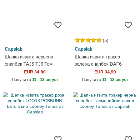
(5)
Capslab
Capslab
Шапка извита червена
Шапка извита тракер
снапбек TAJ5 TJ6 Том
зелена снапбек DAF6
Looney Tunes от Capslab
Патока Лукас Looney Tunes
EUR 34,90
EUR 34,90
от Capslab
Получи го
11 - 12 август
Получи го
11 - 12 август