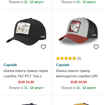
Capslab
Capslab
Получи го
11 - 12 август
Получи го
11 - 12 август
(5)
Capslab
Capslab
Шапка извита тракер черна
Шапка извита тракер
снапбек TAJ PCT Том и
многоцветен снапбек GRI
Джери Looney Tunes от
Том Looney Tunes от
EUR 34,90
EUR 34,90
Capslab
Capslab
Получи го
11 - 12 август
Получи го
11 - 12 август