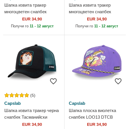
Шапка извита тракер
Шапка извита тракер
многоцветен снапбек
многоцветен снапбек
Тасманийски дявол Looney
LOO13 PCSWUDB Бъгс
EUR 34,90
EUR 34,90
Tunes от Capslab
Бъни Looney Tunes от
Получи го
11 - 12 август
Получи го
11 - 12 август
Capslab
(5)
Capslab
Capslab
Шапка извита тракер черна
Шапка плоска виолетка
снапбек Тасманийски
снапбек LOO13 DTCB
дявол Looney Tunes от
Койот Looney Tunes от
EUR 34,90
EUR 34,90