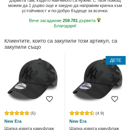
дървета там, където най-много са нужни. С твоя помощ
можем да 1 дърво още и заедно да направим крачка към
устойчивост и по-добро бъдеще за всички.
Вече засадихме
259.781
дървета
Благодаря!
Клиентите, които са закупили този артикул, са
закупили също
ДЕТЕ
(5)
(4.9)
New Era
New Era
Шапка извита камуфлаж
Шапка извита камуфлаж