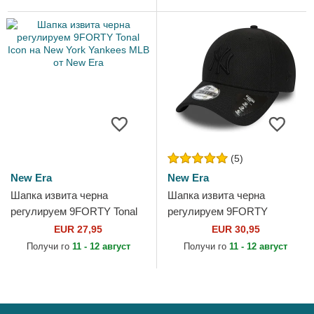
League...
(5)
New Era
New Era
Шапка извита черна
Шапка извита черна
регулируем 9FORTY Tonal
регулируем 9FORTY
Icon на New York Yankees
Diamond Era на New York
EUR 27,95
EUR 30,95
MLB от New Era
Yankees MLB от New Era
Получи го
11 - 12 август
Получи го
11 - 12 август