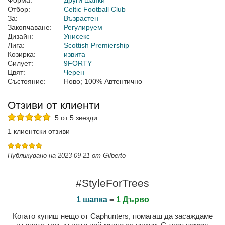
Форма:
Други шапки
Отбор:
Celtic Football Club
За:
Възрастен
Закопчаване:
Регулируем
Дизайн:
Унисекс
Лига:
Scottish Premiership
Козирка:
извита
Силует:
9FORTY
Цвят:
Черен
Състояние:
Ново; 100% Автентично
Отзиви от клиенти
5 от 5 звезди
1 клиентски отзиви
Публикувано на 2023-09-21 от Gilberto
#StyleForTrees
1 шапка
=
1 Дърво
Когато купиш нещо от Caphunters, помагаш да засаждаме