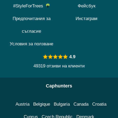
#StyleForTrees
Фейсбук
Предпочитания за
Инстаграм
съгласие
Условия за ползване
4.9
49319 отзиви на клиенти
Caphunters
Austria
Belgique
Bulgaria
Canada
Croatia
Cyprus
Czech Republic
Denmark