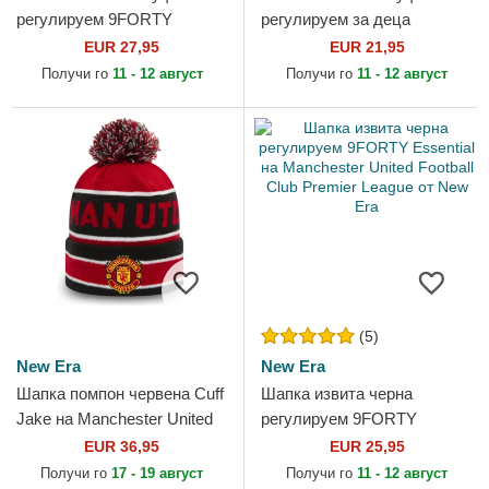
регулируем 9FORTY
регулируем за деца
League Essential на New
9FORTY League Essential
EUR 27,95
EUR 21,95
York Yankees MLB от New
на New York Yankees MLB
Получи го
11 - 12 август
Получи го
11 - 12 август
Era
от New Era
(5)
New Era
New Era
Шапка помпон червена Cuff
Шапка извита черна
Jake на Manchester United
регулируем 9FORTY
Football Club Premier League
Essential на Manchester
EUR 36,95
EUR 25,95
от New Era
United Football Club Premier
Получи го
17 - 19 август
Получи го
11 - 12 август