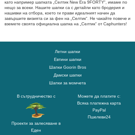
като например шапката „Селтик New Era 9FORTY“, имаме по
нещо за всеки. Нашите шапки са с детайли като бродерия и
нашивки на отбора, което ги прави идеалният начин да
завършите визията си за фен на „Селтик“. Не чакайте повече и
вземете своята официална шапка на „Селтик“ от Caphunters!
Летни шапки
Евтини шапки
Шапки Goorin Bros
Дамски шапки
Шапки за момчета
В сътрудничество с
Можете да платите с:
Всяка платежна карта
PayPal
Пшелеви24
Проекти за залесяване в
Еден