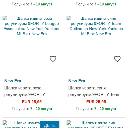
York Yankees MLB от New
Chicago Bulls NBA от New
Получи го
7 - 10 август
Получи го
7 - 10 август
Era
Era
New Era
New Era
Шапка извита роза
Шапка извита синя
регулируем 9FORTY
регулируем 9FORTY Team
League Essential на New
Outline на New York
EUR 25,95
EUR 25,95
York Yankees MLB от New
Yankees MLB от New Era
Получи го
7 - 10 август
Получи го
7 - 10 август
Era
ДЕТЕ