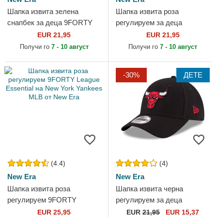
Шапка извита зелена
Шапка извита роза
снапбек за деца 9FORTY
регулируем за деца
Dino Face от New Era
9FORTY Food Icon Cupcake
EUR 21,95
EUR 21,95
на New York Yankees MLB
Получи го
7 - 10 август
Получи го
7 - 10 август
от New Era
-30%
ДЕТЕ
(4.4)
(4)
New Era
New Era
Шапка извита роза
Шапка извита черна
регулируем 9FORTY
регулируем за деца
League Essential на New
9FORTY The League на
EUR 25,95
EUR
21,95
EUR 15,37