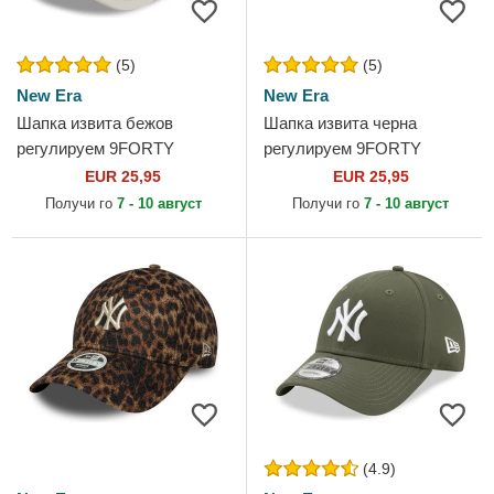
(5)
(5)
New Era
New Era
Шапка извита бежов
Шапка извита черна
регулируем 9FORTY
регулируем 9FORTY
League Essential на New
Essential на New York
EUR 25,95
EUR 25,95
York Yankees MLB от New
Yankees MLB от New Era
Получи го
7 - 10 август
Получи го
7 - 10 август
Era
(4.9)