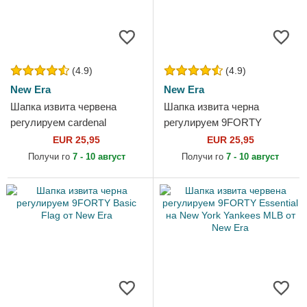
(4.9)
(4.9)
New Era
New Era
Шапка извита червена
Шапка извита черна
регулируем cardenal
регулируем 9FORTY
9FORTY Essential на New
Essential на New York
EUR 25,95
EUR 25,95
York Yankees MLB от New
Yankees MLB от New Era
Получи го
7 - 10 август
Получи го
7 - 10 август
Era