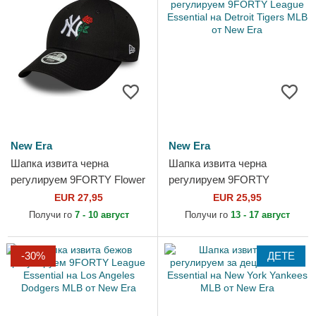
New Era
New Era
Шапка извита черна
Шапка извита черна
регулируем 9FORTY Flower
регулируем 9FORTY
Icon на New York Yankees
League Essential на Detroit
EUR 27,95
EUR 25,95
MLB от New Era
Tigers MLB от New Era
Получи го
7 - 10 август
Получи го
13 - 17 август
-30%
ДЕТЕ