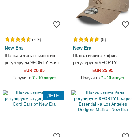
(4.9)
(5)
New Era
New Era
Шапка извита тъмносин
Шапка извита кафяв
регулируем 9FORTY Basic
регулируем 9FORTY
Flag от New Era
League Essential на New
EUR 20,95
EUR 25,95
York Yankees MLB от New
Получи го
7 - 10 август
Получи го
7 - 10 август
Era
ДЕТЕ