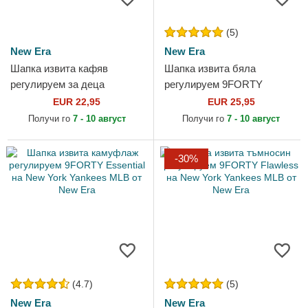
(5)
New Era
New Era
Шапка извита кафяв
Шапка извита бяла
регулируем за деца
регулируем 9FORTY
9FORTY Cord Ears от New
League Essential на Los
EUR 22,95
EUR 25,95
Era
Angeles Dodgers MLB от
Получи го
7 - 10 август
Получи го
7 - 10 август
New Era
-30%
(4.7)
(5)
New Era
New Era