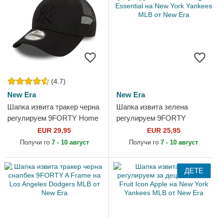
(4.7)
New Era
New Era
Шапка извита тракер черна
Шапка извита зелена
регулируем 9FORTY Home
регулируем 9FORTY
Field на New York Yankees
League Essential на New
EUR 29,95
EUR 25,95
MLB от New Era
York Yankees MLB от New
Получи го
7 - 10 август
Получи го
7 - 10 август
Era
ДЕТЕ