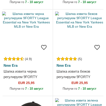
на New York Yankees MLB
York Yankees MLB от New
Получи го
7 - 10 август
Получи го
7 - 10 август
от New Era
Era
(4.9)
(5)
New Era
New Era
Шапка извита черна
Шапка извита бежов
регулируем 9FORTY
регулируем 9FORTY
League Essential на New
League Essential на New
EUR 25,95
EUR 25,95
York Yankees MLB от New
York Yankees MLB от New
Получи го
7 - 10 август
Получи го
7 - 10 август
Era
Era