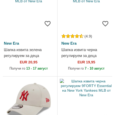
(4.9)
New Era
New Era
Шапка извита зелена
Шапка извита черна
регулируем за деца
регулируем за деца
9FORTY Dino Icon на New
9FORTY Essential на New
EUR 20,95
EUR 19,95
York Yankees MLB от New
York Yankees MLB от New
Получи го
13 - 17 август
Получи го
7 - 10 август
Era
Era