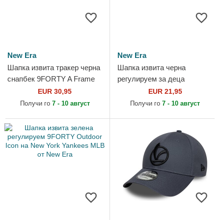
New Era
New Era
Шапка извита тракер черна
Шапка извита черна
снапбек 9FORTY A Frame
регулируем за деца
на Los Angeles Dodgers
9FORTY Fruit Icon Apple на
EUR 30,95
EUR 21,95
MLB от New Era
New York Yankees MLB от
Получи го
7 - 10 август
Получи го
7 - 10 август
New Era