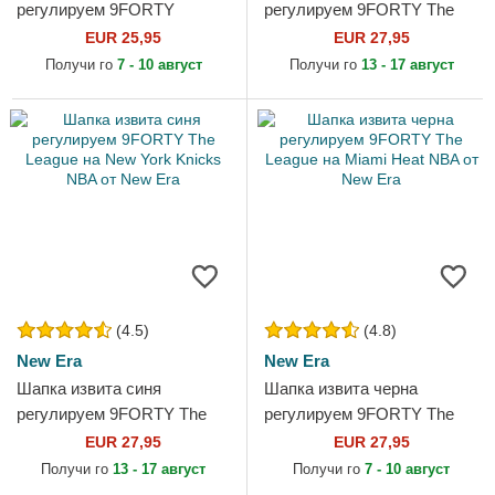
регулируем 9FORTY
регулируем 9FORTY The
League Essential на New
League на Cleveland
EUR 25,95
EUR 27,95
York Yankees MLB от New
Cavaliers NBA от New Era
Получи го
7 - 10 август
Получи го
13 - 17 август
Era
(4.5)
(4.8)
New Era
New Era
Шапка извита синя
Шапка извита черна
регулируем 9FORTY The
регулируем 9FORTY The
League на New York Knicks
League на Miami Heat NBA
EUR 27,95
EUR 27,95
NBA от New Era
от New Era
Получи го
13 - 17 август
Получи го
7 - 10 август