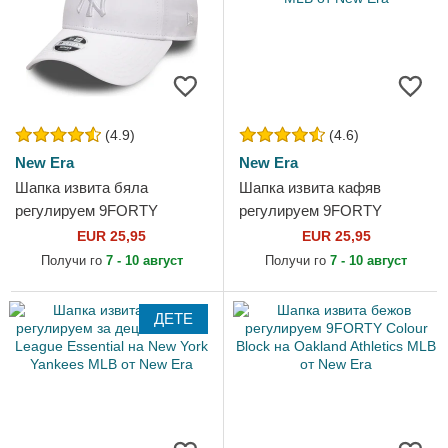
(4.9)
(4.6)
New Era
New Era
Шапка извита бяла
Шапка извита кафяв
регулируем 9FORTY
регулируем 9FORTY
League Essential на New
League Essential на New
EUR 25,95
EUR 25,95
York Yankees MLB от New
York Yankees MLB от New
Получи го
7 - 10 август
Получи го
7 - 10 август
Era
Era
ДЕТЕ