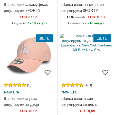
Шапка извита камуфлаж
Шапка извита тъмносин
регулируем 9FORTY
регулируем 9FORTY
Essential на New York
Flawless на New York
EUR 27,95
EUR
22,95
EUR 16,07
Yankees MLB от New Era
Yankees MLB от New Era
Получи го
7 - 10 август
Получи го
7 - 10 август
ДЕТЕ
ДЕТЕ
(5)
(4.9)
New Era
New Era
Шапка извита роза
Шапка извита сив
регулируем за деца
регулируем за деца
9FORTY League Essential
9FORTY Essential на New
EUR 19,95
EUR 19,95