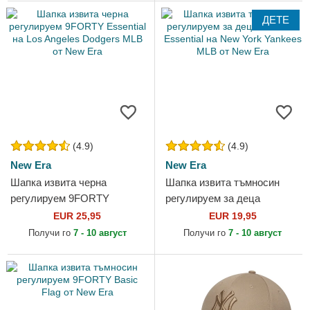
ДЕТЕ
(4.9)
(4.9)
New Era
New Era
Шапка извита черна
Шапка извита тъмносин
регулируем 9FORTY
регулируем за деца
Essential на Los Angeles
9FORTY Essential на New
EUR 25,95
EUR 19,95
Dodgers MLB от New Era
York Yankees MLB от New
Получи го
7 - 10 август
Получи го
7 - 10 август
Era