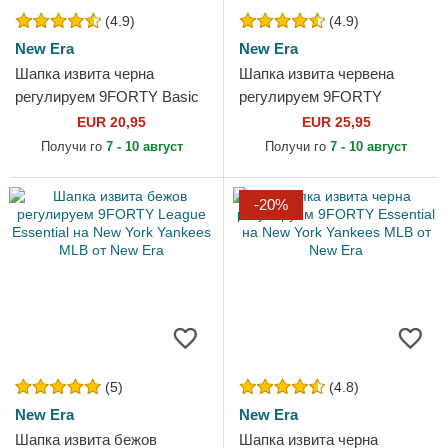
(4.9)
(4.9)
New Era
New Era
Шапка извита черна
Шапка извита червена
регулируем 9FORTY Basic
регулируем 9FORTY
Flag от New Era
Essential на New York
EUR 20,95
EUR 25,95
Yankees MLB от New Era
Получи го
7 - 10 август
Получи го
7 - 10 август
-20%
(5)
(4.8)
New Era
New Era
Шапка извита бежов
Шапка извита черна