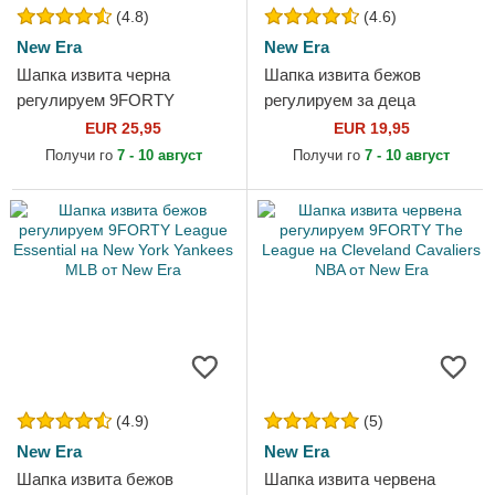
(4.8)
(4.6)
New Era
New Era
Шапка извита черна
Шапка извита бежов
регулируем 9FORTY
регулируем за деца
League Essential на New
9FORTY League Essential
EUR 25,95
EUR 19,95
York Yankees MLB от New
на New York Yankees MLB
Получи го
7 - 10 август
Получи го
7 - 10 август
Era
от New Era
(4.9)
(5)
New Era
New Era
Шапка извита бежов
Шапка извита червена