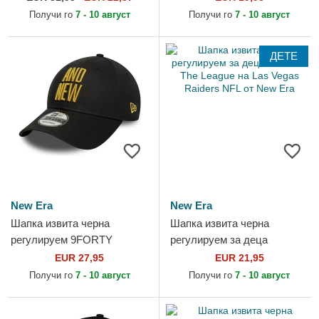
от New Era
York Yankees MLB от New
Получи го
7 - 10 август
Получи го
7 - 10 август
Era
ДЕТЕ
New Era
New Era
Шапка извита черна
Шапка извита черна
регулируем 9FORTY
регулируем за деца
Metallic Champ на UFC
9FORTY The League на Las
EUR 27,95
EUR 21,95
Ultimate Fighting
Vegas Raiders NFL от New
Получи го
7 - 10 август
Получи го
7 - 10 август
Championship от New Era
Era