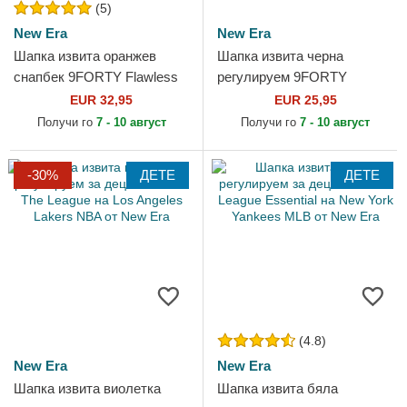
(5)
New Era
New Era
Шапка извита оранжев
Шапка извита черна
снапбек 9FORTY Flawless
регулируем 9FORTY
на McLaren Racing Formula
Wordmark на Valentino Rossi
EUR 32,95
EUR 25,95
1 от New Era
VR46 MotoGP от New Era
Получи го
7 - 10 август
Получи го
7 - 10 август
-30%
ДЕТЕ
ДЕТЕ
(4.8)
New Era
New Era
Шапка извита виолетка
Шапка извита бяла