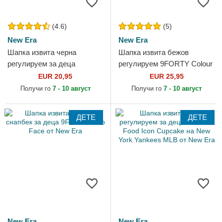
(4.6)
(5)
New Era
New Era
Шапка извита черна
Шапка извита бежов
регулируем за деца
регулируем 9FORTY Colour
9FORTY League Essential
Block на Oakland Athletics
EUR 20,95
EUR 25,95
на New York Yankees MLB
MLB от New Era
Получи го
7 - 10 август
Получи го
7 - 10 август
от New Era
ДЕТЕ
ДЕТЕ
New Era
New Era