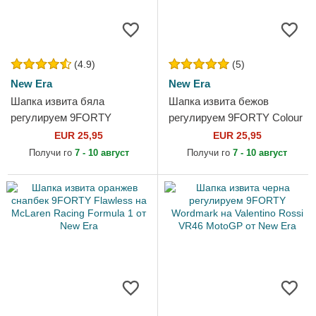
(4.9)
(5)
New Era
New Era
Шапка извита бяла
Шапка извита бежов
регулируем 9FORTY
регулируем 9FORTY Colour
Essential на New York
Block на New York Yankees
EUR 25,95
EUR 25,95
Yankees MLB от New Era
MLB от New Era
Получи го
7 - 10 август
Получи го
7 - 10 август