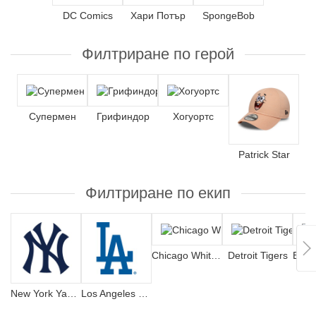
DC Comics
Хари Потър
SpongeBob
Филтриране по герой
Супермен
Грифиндор
Хогуортс
Patrick Star
Филтриране по екип
Chicago White Sox
Detroit Tigers
New York Yankees
Los Angeles Dodgers