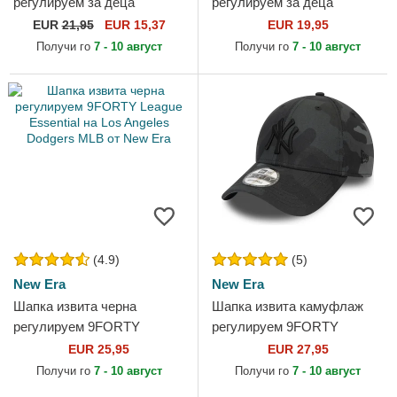
регулируем за деца
регулируем за деца
9FORTY The League на Los
9FORTY League Essential
EUR
21,95
EUR 15,37
EUR 19,95
Angeles Lakers NBA от New
на New York Yankees MLB
Получи го
7 - 10 август
Получи го
7 - 10 август
Era
от New Era
(4.9)
(5)
New Era
New Era
Шапка извита черна
Шапка извита камуфлаж
регулируем 9FORTY
регулируем 9FORTY
League Essential на Los
League Essential на New
EUR 25,95
EUR 27,95
Angeles Dodgers MLB от
York Yankees MLB от New
Получи го
7 - 10 август
Получи го
7 - 10 август
New Era
Era