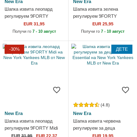
New Era
New Era
Шапка извита леопард
Шапка извита зелена
регулируем 9FORTY
регулируем 9FORTY
Leopard Cosy на New York
League Essential на New
EUR 31,95
EUR 25,95
Yankees MLB от New Era
York Yankees MLB от New
Получи го
7 - 10 август
Получи го
7 - 10 август
Era
-30%
ДЕТЕ
(4.8)
New Era
New Era
Шапка извита леопард
Шапка извита червена
регулируем 9FORTY Midi
регулируем за деца
на New York Yankees MLB
9FORTY Essential на New
EUR
31,95
EUR 22,37
EUR 19,95