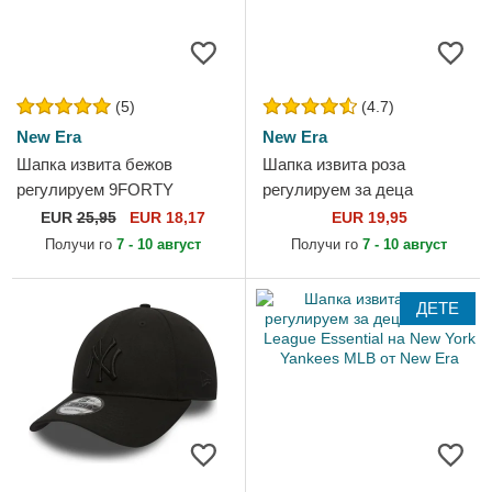
(5)
(4.7)
New Era
New Era
Шапка извита бежов
Шапка извита роза
регулируем 9FORTY
регулируем за деца
League Essential на Los
9FORTY Essential на New
EUR
25,95
EUR 18,17
EUR 19,95
Angeles Dodgers MLB от
York Yankees MLB от New
Получи го
7 - 10 август
Получи го
7 - 10 август
New Era
Era
ДЕТЕ