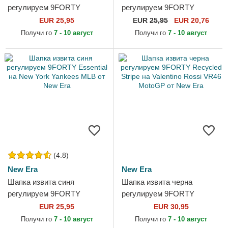
регулируем 9FORTY
регулируем 9FORTY
League Essential на New
Essential на New York
EUR 25,95
EUR
25,95
EUR 20,76
York Yankees MLB от New
Yankees MLB от New Era
Получи го
7 - 10 август
Получи го
7 - 10 август
Era
(4.8)
New Era
New Era
Шапка извита синя
Шапка извита черна
регулируем 9FORTY
регулируем 9FORTY
Essential на New York
Recycled Stripe на Valentino
EUR 25,95
EUR 30,95
Yankees MLB от New Era
Rossi VR46 MotoGP от New
Получи го
7 - 10 август
Получи го
7 - 10 август