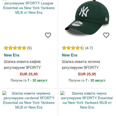
(5)
(4.7)
New Era
New Era
Шапка извита кафяв
Шапка извита зелена
регулируем 9FORTY
регулируем 9FORTY
League Essential на New
League Essential на New
EUR 25,95
EUR 25,95
York Yankees MLB от New
York Yankees MLB от New
Получи го
7 - 10 август
Получи го
7 - 10 август
Era
Era