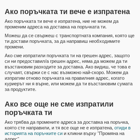
Ако поръчката ти вече е изпратена
Ако поръчката ти вече е изпратена, ние не можем да
променим адреса на доставка на поръчката ти.
Можеш да се свържеш с транспортната компания, която ще
ти достави поръчката, за да направиш необходимите
промени.
Ако сме изпратили поръчката ти на грешен адрес, защото
си ни предоставил/а грешен адрес, няма да можем да ти
възстановим разходите за доставка. Ако видиш, че това е
случаят, свържи се с нас възможно най-скоро. Можем да
изпратим отново поръчката на правилния адрес, когато
куриерът ни я върне, или можем да ти възстановим сумата
за продуктите.
Ако все още не сме изпратили
поръчката ти
Ако трябва да промените адреса за доставка на поръчка,
която сте направили, и тя все още не е изпратена,
отиди в
историята на поръчките си
и кликни върху "Промяна на
адрес".