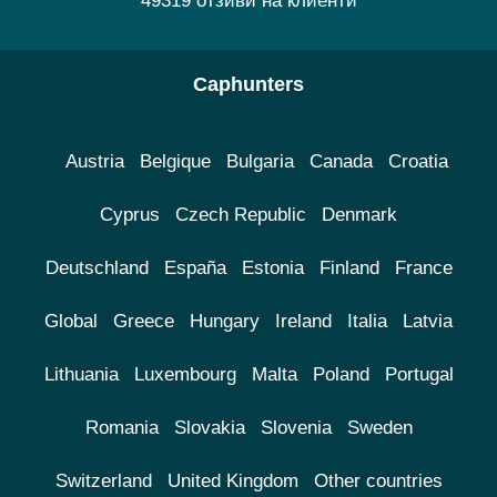
49319 отзиви на клиенти
Caphunters
Austria
Belgique
Bulgaria
Canada
Croatia
Cyprus
Czech Republic
Denmark
Deutschland
España
Estonia
Finland
France
Global
Greece
Hungary
Ireland
Italia
Latvia
Lithuania
Luxembourg
Malta
Poland
Portugal
Romania
Slovakia
Slovenia
Sweden
Switzerland
United Kingdom
Other countries