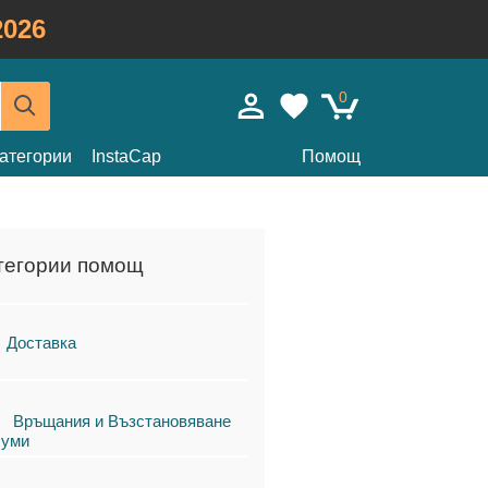
026
0
атегории
InstaCap
Помощ
тегории помощ
Доставка
Връщания и Възстановяване
суми