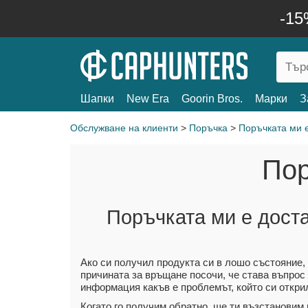
-15
Шапки
New Era
Goorin Bros.
Марки
З
Обслужване на клиенти
>
Поръчка
>
Поръчката ми 
По
Поръчката ми е дост
Ако си получил продукта си в лошо състояние,
причината за връщане посочи, че става въпрос 
информация какъв е проблемът, който си откри
Когато го получим обратно, ще ти възстановим 