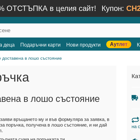
% ОТСТЪПКА в целия сайт!
Купон:
CH2
Аутлет
а деца
Подаръчни карти
Нови продукти
К
е доставена в лошо състояние
ръчка
Ка
авена в лошо състояние
 заяви връщането му и във формуляра за заявка, в
за поръчка, получена в лошо състояние, и ни дай
на 
л.
пълната сума на поръчката ти.