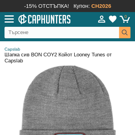
-15% ОТСТЪПКА!
Купон:
CH2026
0
Capslab
Шапка сив BON COY2 Койот Looney Tunes от
Capslab