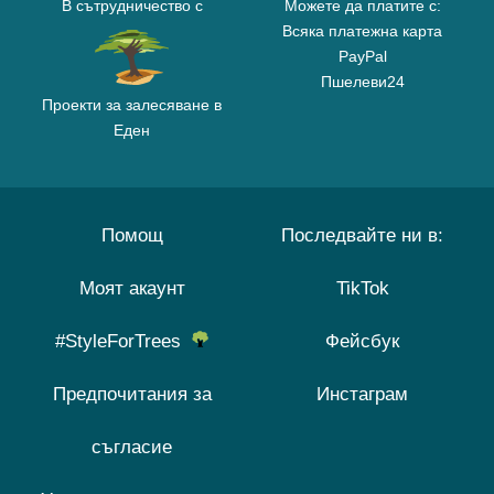
В сътрудничество с
Можете да платите с:
Всяка платежна карта
PayPal
Пшелеви24
Проекти за залесяване в
Еден
Помощ
Последвайте ни в:
Моят акаунт
TikTok
#StyleForTrees
Фейсбук
Предпочитания за
Инстаграм
съгласие