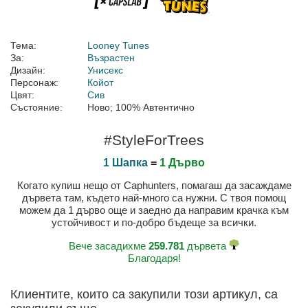
Тема:
Looney Tunes
За:
Възрастен
Дизайн:
Унисекс
Персонаж:
Койот
Цвят:
Сив
Състояние:
Ново; 100% Автентично
#StyleForTrees
1 Шапка
=
1 Дърво
Когато купиш нещо от Caphunters, помагаш да засаждаме
дървета там, където най-много са нужни. С твоя помощ
можем да 1 дърво още и заедно да направим крачка към
устойчивост и по-добро бъдеще за всички.
Вече засадихме
259.781
дървета
Благодаря!
Клиентите, които са закупили този артикул, са