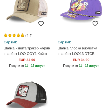
(4.4)
Capslab
Capslab
Шапка извита тракер кафяв
Шапка плоска виолетка
снапбек LOO COY1 Койот
снапбек LOO13 DTCB
Looney Tunes от Capslab
Койот Looney Tunes от
EUR 34,90
EUR 34,90
Capslab
Получи го
11 - 12 август
Получи го
11 - 12 август