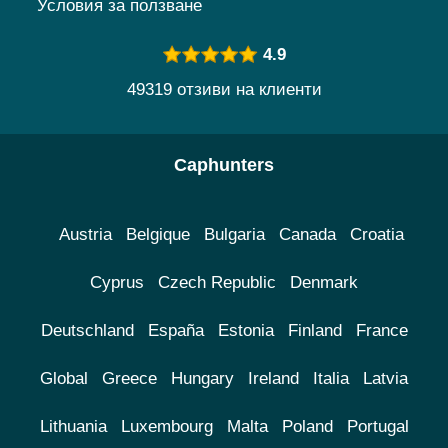
Условия за ползване
4.9
49319 отзиви на клиенти
Caphunters
Austria
Belgique
Bulgaria
Canada
Croatia
Cyprus
Czech Republic
Denmark
Deutschland
España
Estonia
Finland
France
Global
Greece
Hungary
Ireland
Italia
Latvia
Lithuania
Luxembourg
Malta
Poland
Portugal