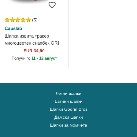
(5)
Capslab
Шапка извита тракер
многоцветен снапбек GRI
Том Looney Tunes от
EUR 34,90
Capslab
Получи го
11 - 12 август
Летни шапки
Евтини шапки
Шапки Goorin Bros
Дамски шапки
Шапки за момчета