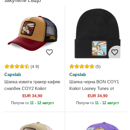
закупили също
(4.9)
(5)
Capslab
Capslab
Шапка извита тракер кафяв
Шапка черна BON COY1
снапбек COY2 Койот
Койот Looney Tunes от
Looney Tunes от Capslab
Capslab
EUR 34,90
EUR 34,90
Получи го
11 - 12 август
Получи го
11 - 12 август