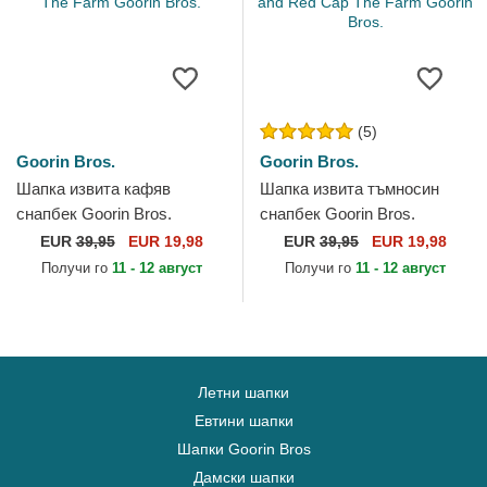
(5)
Goorin Bros.
Goorin Bros.
Шапка извита кафяв
Шапка извита тъмносин
снапбек Goorin Bros.
снапбек Goorin Bros.
Curved Brim Ask Your
Curved Brim Raised In A
EUR
39,95
EUR 19,98
EUR
39,95
EUR 19,98
Mother Papa Cap Madras
Barn Papa Cap Madras The
Получи го
11 - 12 август
Получи го
11 - 12 август
The Farm...
Farm...
Летни шапки
Евтини шапки
Шапки Goorin Bros
Дамски шапки