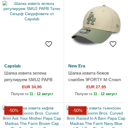
Capslab
New Era
Шапка извита зелена
Шапка извита бежов
регулируем SMU2 PAPB
снапбек 9FORTY M-Crown
Татко Смърф Смурфовете
Side Script на Los Angeles
EUR 34,90
EUR 27,95
от Capslab
Dodgers MLB от New Era
Получи го
11 - 12 август
Получи го
11 - 12 август
-50%
-50%