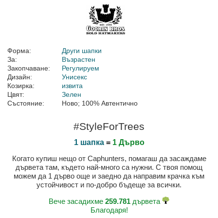
Форма:
Други шапки
За:
Възрастен
Закопчаване:
Регулируем
Дизайн:
Унисекс
Козирка:
извита
Цвят:
Зелен
Състояние:
Ново; 100% Автентично
#StyleForTrees
1 шапка
=
1 Дърво
Когато купиш нещо от Caphunters, помагаш да засаждаме
дървета там, където най-много са нужни. С твоя помощ
можем да 1 дърво още и заедно да направим крачка към
устойчивост и по-добро бъдеще за всички.
Вече засадихме
259.781
дървета
Благодаря!