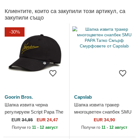
Клиентите, които са закупили този артикул, са
закупили също
-30%
Goorin Bros.
Capslab
Шапка извита черна
Шапка извита тракер
регулируем Script Papa The
многоцветен снапбек SMU
Farm от Goorin Bros.
PAPA Татко Смърф
EUR
34,95
EUR 24,47
EUR 34,90
Смурфовете от Capslab
Получи го
11 - 12 август
Получи го
11 - 12 август