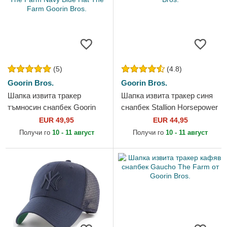
(5)
(4.8)
Goorin Bros.
Goorin Bros.
Шапка извита тракер
Шапка извита тракер синя
тъмносин снапбек Goorin
снапбек Stallion Horsepower
Bros. Power Full Throttle
Puff Patent The Farm от
EUR 49,95
EUR 44,95
Horse Play The Farm Navy...
Goorin Bros.
Получи го
10 - 11 август
Получи го
10 - 11 август