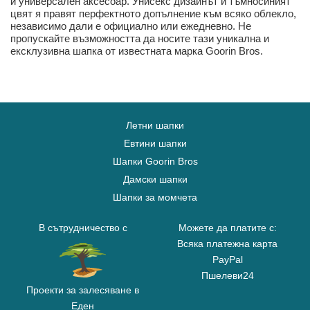
и универсален аксесоар. Унисекс дизайнът и тъмносиният
цвят я правят перфектното допълнение към всяко облекло,
независимо дали е официално или ежедневно. Не
пропускайте възможността да носите тази уникална и
ексклузивна шапка от известната марка Goorin Bros.
Летни шапки
Евтини шапки
Шапки Goorin Bros
Дамски шапки
Шапки за момчета
В сътрудничество с
Можете да платите с:
Всяка платежна карта
PayPal
Пшелеви24
Проекти за залесяване в
Еден