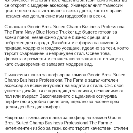
се откроят с модерен аксесоар. Универсалният тъмносин
цвят е лесен за съчетаване с всяка дреха, което я прави
незаменимо допълнение към гардероба на всеки.
С шапката Goorin Bros. Suited Champ Business Professional
The Farm Navy Blue Horse Trucker ще бъдете готови за
всеки повод, независимо дали е бизнес среща или
небрежен ден в града. Дизайнът ѝ с форма на камион ѝ
придава модерно и градско усещане, идеално за тези, които
търсят съвременен и непринуден стил. Освен това,
формата и размерът ѝ са идеални за защита от слънцето,
като същевременно запазват модерен вид.
Тъмносиня шапка за шофьор на камион Goorin Bros. Suited
Champ Business Professional The Farm е задължителен
аксесоар за всеки ентусиаст на модата и стила. Със своя
унисекс дизайн, тя е подходяща за всички, независимо от
пол или възраст. Закопчаването с щракване осигурява
перфектно и удобно прилягане, идеално за носене през
целия ден без дискомфорт.
Накратко, тъмносина шапка за шофьор на камион Goorin
Bros. Suited Champ Business Professional The Farm е
интелигентен избор за тези, които търсят качествен, стилен