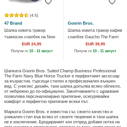
(4.5)
47 Brand
Goorin Bros.
Шапка извита тракер
Шапка извита тракер кафяв
тъмносин снапбек на New
снапбек Gaucho The Farm
York Yankees MLB от 47
от Goorin Bros.
EUR 24,95
EUR 39,95
Brand
Получи го
10 - 11 август
Получи го
10 - 11 август
Шапката Goorin Bros. Suited Champ Business Professional
The Farm Navy Blue Horse Trucker е перфектният аксесоар
за възрастни, търсещи стилен и професионален външен
вид. С унисекс дизайн, тази шапка допълва всяко облекло,
от небрежно до по-официално. Закопчаването с щракване
позволява персонализирано прилягане, осигурявайки
комфорт и перфектно прилягане всеки път.
Марката Goorin Bros. е известна със своето качество и
уникален стил във всяко от своите творения и тази шапка
не е изключение. Бродираният кон отпред добавя нотка на
изтънченост и елегантност, идеална за тези, които искат да