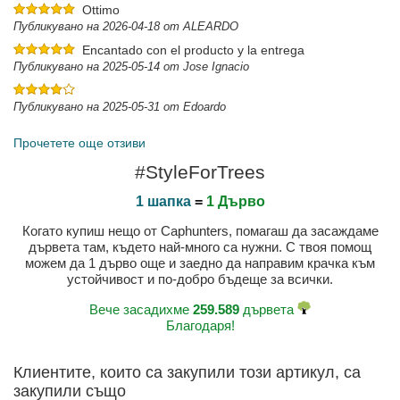
Ottimo
Публикувано на 2026-04-18 от ALEARDO
Encantado con el producto y la entrega
Публикувано на 2025-05-14 от Jose Ignacio
Публикувано на 2025-05-31 от Edoardo
Прочетете още отзиви
#StyleForTrees
1 шапка
=
1 Дърво
Когато купиш нещо от Caphunters, помагаш да засаждаме
дървета там, където най-много са нужни. С твоя помощ
можем да 1 дърво още и заедно да направим крачка към
устойчивост и по-добро бъдеще за всички.
Вече засадихме
259.589
дървета
Благодаря!
Клиентите, които са закупили този артикул, са
закупили също