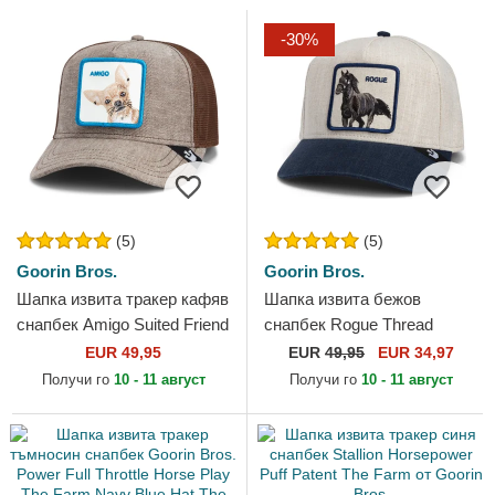
-30%
(5)
(5)
Goorin Bros.
Goorin Bros.
Шапка извита тракер кафяв
Шапка извита бежов
снапбек Amigo Suited Friend
снапбек Rogue Thread
Business Professional The
Rebel Rugged Comfort The
EUR 49,95
EUR
49,95
EUR 34,97
Farm от Goorin Bros.
Farm от Goorin Bros.
Получи го
10 - 11 август
Получи го
10 - 11 август