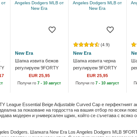
(4.9)
New Era
New Era
Ne
в
Шапка извита бежов
Шапка извита черна
Ша
TY
регулируем 9FORTY
регулируем 9FORTY
ре
League Essential на
League Essential на
Le
17
EUR 25,95
EUR 25,95
Los Angeles Dodgers
Los Angeles Dodgers
Lo
ст
Получи го
7 - 10 август
Получи го
7 - 10 август
П
MLB от New Era
MLB от New Era
ML
 League Essential Beige Adjustable Curved Cap е перфектният а
идеална за показване на гордостта на вашия отбор по всеки пов
ридава модерен и универсален щрих, който се съчетава с всяко 
ngeles Dodgers. Шапката New Era Los Angeles Dodgers MLB 9FORTY