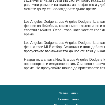
задължителна за всеки възрастен, който иска да
различни размери на главата за перфектно и удоб
можете да му се наслаждавате дълго време.
Los Angeles Dodgers, Los Angeles Dodgers. Шапка
фенове на бейзбола, които търсят автентичен и 
спортни събития. Освен това, като част от колек
време.
Los Angeles Dodgers, Los Angeles Dodgers. Шапка
фен на този MLB отбор. Бежовият ѝ цвят добавя 
пропускайте възможността да носите тази уникал
Накратко, шапката New Era Los Angeles Dodgers M
носи спортен и ежедневен стил. Със своя класиче
време. Не пропускайте шанса да притежавате таз
Летни шапки
Евтини шапки