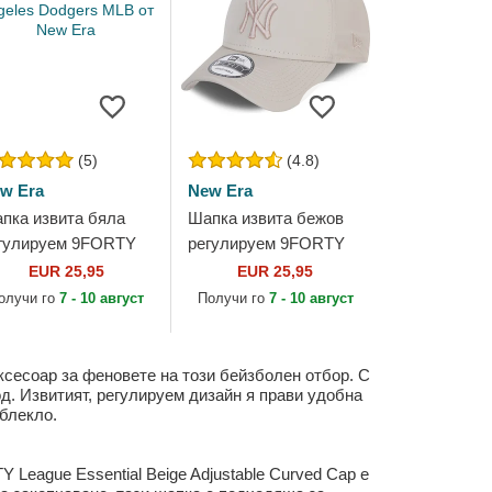
(5)
(4.8)
w Era
New Era
пка извита бяла
Шапка извита бежов
гулируем 9FORTY
регулируем 9FORTY
ague Essential на
League Essential Poly
EUR 25,95
EUR 25,95
s Angeles Dodgers
на New York Yankees
олучи го
7 - 10 август
Получи го
7 - 10 август
B от New Era
MLB от New Era
ксесоар за феновете на този бейзболен отбор. С
од. Извитият, регулируем дизайн я прави удобна
облекло.
 League Essential Beige Adjustable Curved Cap е