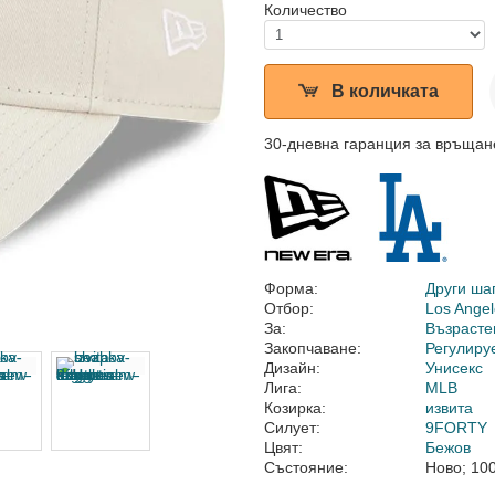
Количество
В количката
30-дневна гаранция за връщан
Форма:
Други ша
Отбор:
Los Ange
За:
Възрасте
Закопчаване:
Регулиру
Дизайн:
Унисекс
Лига:
MLB
Козирка:
извита
Силует:
9FORTY
Цвят:
Бежов
Състояние:
Ново; 10