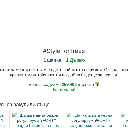
#StyleForTrees
1 шапка
=
1 Дърво
 засаждаме дървета там, където най-много са нужни. С твоя пом
крачка към устойчивост и по-добро бъдеще за всички.
Вече засадихме
259.408
дървета
Благодаря!
ул, са закупили също