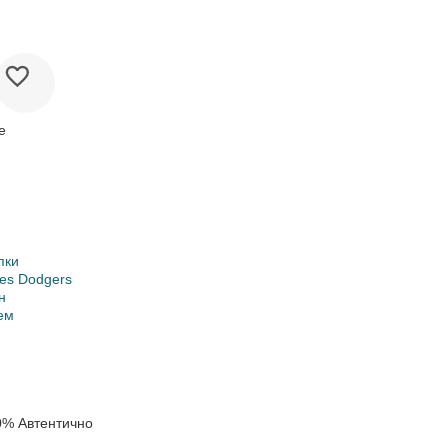
е
пки
les Dodgers
н
ем
0% Автентично