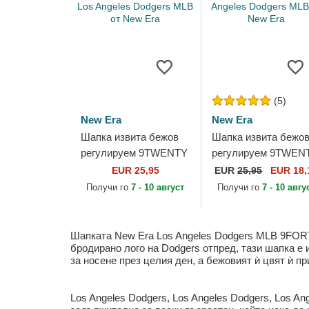
(5)
New Era
New Era
Шапка извита бежов
Шапка извита бежо
регулируем 9TWENTY
регулируем 9TWEN
League Essential Midi
League Essential на
EUR 25,95
EUR
25,95
EUR 18,
на Los Angeles
Los Angeles Dodgers
Получи го
7 - 10 август
Получи го
7 - 10 авгу
Dodgers MLB от New
MLB от New Era
Era
Шапката New Era Los Angeles Dodgers MLB 9FORTY
бродирано лого на Dodgers отпред, тази шапка е 
за носене през целия ден, а бежовият ѝ цвят ѝ п
Los Angeles Dodgers, Los Angeles Dodgers, Los A