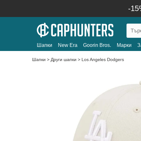
-15
Шапки
New Era
Goorin Bros.
Марки
З
Шапки
>
Други шапки
>
Los Angeles Dodgers