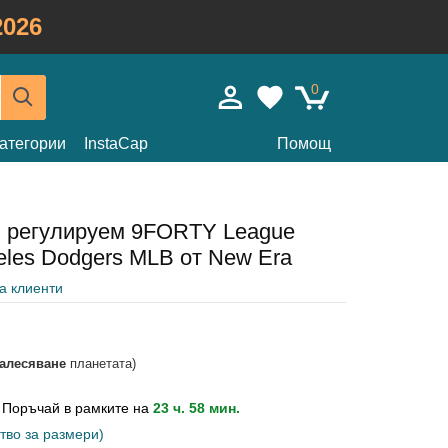
026
0
атегории
InstaCap
Помощ
в регулируем 9FORTY League
geles Dodgers MLB от New Era
на клиенти
залесяване
планетата)
?
Поръчай в рамките на
23 ч. 58 мин.
тво за размери)