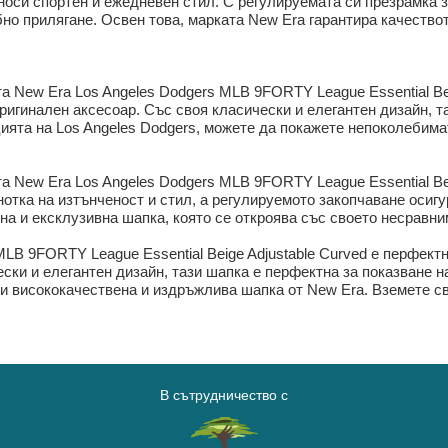
 носи спортен и ежедневен стил. С регулируемата си презрамка 
но прилягане. Освен това, марката New Era гарантира качествот
та New Era Los Angeles Dodgers MLB 9FORTY League Essential Bei
оригинален аксесоар. Със своя класически и елегантен дизайн, 
цията на Los Angeles Dodgers, можете да покажете непоколебима
та New Era Los Angeles Dodgers MLB 9FORTY League Essential Be
нотка на изтънченост и стил, а регулируемото закопчаване осиг
на и ексклузивна шапка, която се откроява със своето несравни
LB 9FORTY League Essential Beige Adjustable Curved е перфектн
ски и елегантен дизайн, тази шапка е перфектна за показване на
и висококачествена и издръжлива шапка от New Era. Вземете сво
В сътрудничество с