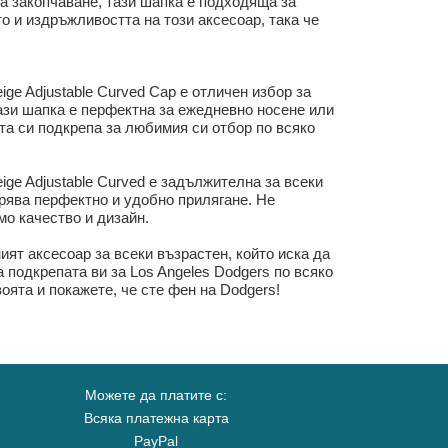
за закопчаване, тази шапка е подходяща за
о и издръжливостта на този аксесоар, така че
ge Adjustable Curved Cap е отличен избор за
тази шапка е перфектна за ежедневно носене или
та си подкрепа за любимия си отбор по всяко
ige Adjustable Curved е задължителна за всеки
урява перфектно и удобно прилягане. Не
мо качество и дизайн.
ият аксесоар за всеки възрастен, който иска да
 подкрепата ви за Los Angeles Dodgers по всяко
ята и покажете, че сте фен на Dodgers!
Можете да платите с:
Всяка платежна карта
PayPal