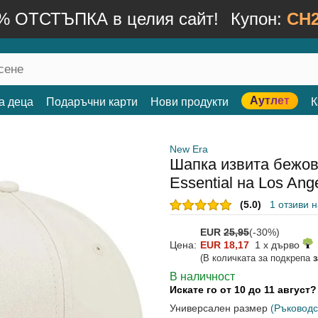
% ОТСТЪПКА в целия сайт!
Купон:
CH2
Аутлет
а деца
Подаръчни карти
Нови продукти
К
New Era
Шапка извита бежо
Essential на Los An
(5.0)
1 отзиви 
EUR
25,95
(-30%)
Цена:
EUR 18,17
1 x дърво
(В количката за подкрепа
В наличност
Искате го от 10 до 11 август
Универсален размер
(Ръководс