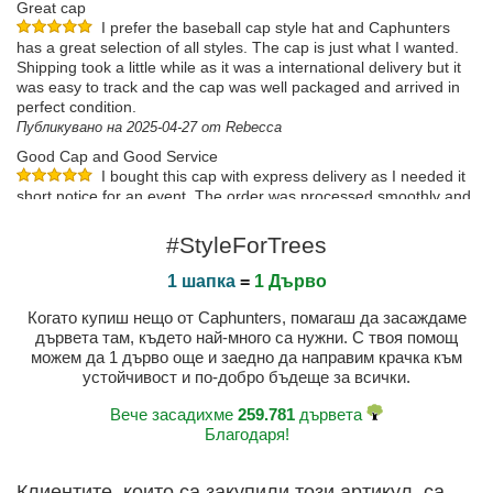
Great cap
I prefer the baseball cap style hat and Caphunters
has a great selection of all styles. The cap is just what I wanted.
Shipping took a little while as it was a international delivery but it
was easy to track and the cap was well packaged and arrived in
perfect condition.
Публикувано на 2025-04-27 от Rebecca
Good Cap and Good Service
I bought this cap with express delivery as I needed it
short notice for an event. The order was processed smoothly and
the cap was delivered within 2 working days after I placed the
order.No complaints at all
#StyleForTrees
Публикувано на 2024-06-26 от Magdalena
1 шапка
=
1 Дърво
Когато купиш нещо от Caphunters, помагаш да засаждаме
дървета там, където най-много са нужни. С твоя помощ
можем да 1 дърво още и заедно да направим крачка към
устойчивост и по-добро бъдеще за всички.
Вече засадихме
259.781
дървета
Благодаря!
Клиентите, които са закупили този артикул, са