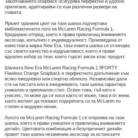
Закопчаването snapback осигурява перфектно и удобно
прилягане, адаптирайки се към различни размери на
главата.
Яркият оранжев цвят на тази шапка подчертава
емблематичното лого на McLaren Racing Formula 1,
бродирано отпред, което я прави привличащ вниманието
аксесоар, изпълнен с индивидуалност. Произведена от
известната марка New Era, тази извита шапка се отличава
със своето качество и издръжливост, което я прави
идеален избор за тези, които търсят висок клас продукт.
Шапката New Era McLaren Racing Formula 1 9FORTY
Flawless Orange Snapback е перфектното допълнение към
всяко ежедневно или спортно облекло. Независимо дали
сте на пистата или в ежедневието, тази шапка гарантира
уникален и оригинален стил. Освен това, тъй като е
унисекс, тя може да се носи както от мъже, така и от жени,
които желаят да покажат подкрепата си за McLaren по
стилен и модерен начин.
Логото на McLaren Racing Formula 1 се откроява на тази
шапка, което я прави уникален и привличащ вниманието
детайл. Цветовата комбинация и безупречният дизайн
правят тази шапка незаменим аксесоар за истинските