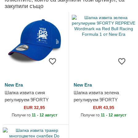
закупили също
New Era
New Era
Шапка извита синя
Шапка извита зелена
регулируем 9FORTY
регулируем 9FORTY
Flawless на Racing Bulls F1
REPREVE Wordmark на
EUR 32,95
EUR 43,95
Team Formula 1 от New Era
Red Bull Racing Formula 1 от
Получи го
11 - 12 август
Получи го
11 - 12 август
New Era