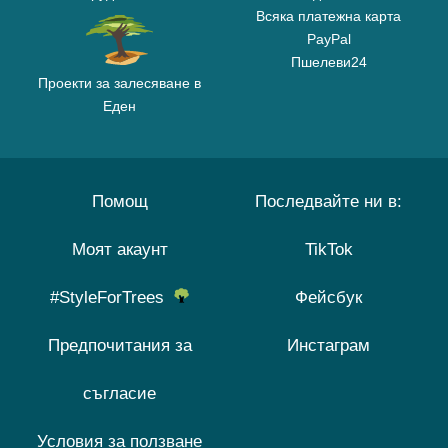
Всяка платежна карта
PayPal
Пшелеви24
Проекти за залесяване в
Еден
Помощ
Последвайте ни в:
Моят акаунт
TikTok
#StyleForTrees
Фейсбук
Предпочитания за
Инстаграм
съгласие
Условия за ползване