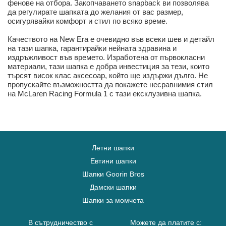
фенове на отбора. Закопчаването snapback ви позволява
да регулирате шапката до желания от вас размер,
осигурявайки комфорт и стил по всяко време.
Качеството на New Era е очевидно във всеки шев и детайл
на тази шапка, гарантирайки нейната здравина и
издръжливост във времето. Изработена от първокласни
материали, тази шапка е добра инвестиция за тези, които
търсят висок клас аксесоар, който ще издържи дълго. Не
пропускайте възможността да покажете несравнимия стил
на McLaren Racing Formula 1 с тази ексклузивна шапка.
Летни шапки
Евтини шапки
Шапки Goorin Bros
Дамски шапки
Шапки за момчета
В сътрудничество с
Можете да платите с: