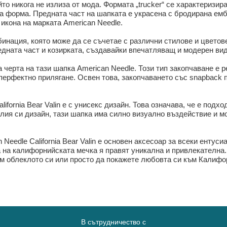
ойто никога не излиза от мода. Формата „trucker“ се характеризи
а форма. Предната част на шапката е украсена с бродирана ембл
икона на марката American Needle.
инация, която може да се съчетае с различни стилове и цветов
едната част и козирката, създавайки впечатляващ и модерен вид
 черта на тази шапка American Needle. Този тип закопчаване е 
перфектно прилягане. Освен това, закопчаването със snapback п
fornia Bear Valin е с унисекс дизайн. Това означава, че е подхо
лия си дизайн, тази шапка има силно визуално въздействие и м
Needle California Bear Valin е основен аксесоар за всеки ентус
 на калифорнийската мечка я правят уникална и привлекателна.
ъм облеклото си или просто да покажете любовта си към Калифо
В сътрудничество с