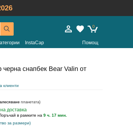
026
0
атегории
InstaCap
Помощ
 черна снапбек Bear Valin от
на клиенти
залесяване
планетата)
вна доставка
Поръчай в рамките на
9 ч. 17 мин.
тво за размери)