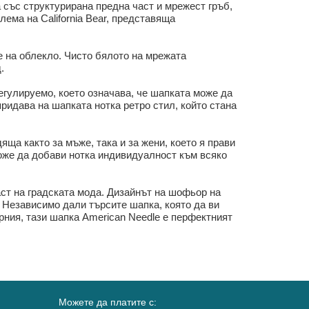
ра със структурирана предна част и мрежест гръб,
ема на California Bear, представяща
е на облекло. Чисто бялото на мрежата
.
регулируемо, което означава, че шапката може да
ридава на шапката нотка ретро стил, който стана
дяща както за мъже, така и за жени, което я прави
оже да добави нотка индивидуалност към всяко
иаст на градската мода. Дизайнът на шофьор на
 Независимо дали търсите шапка, която да ви
рния, тази шапка American Needle е перфектният
Можете да платите с: