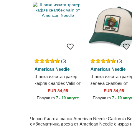
(5)
(5)
American Needle
American Needle
Шапка извита тракер
Шапка извита траке
кафяв снапбек Valin от
зелена снапбек от
American Needle
American Needle
EUR 34,95
EUR 34,95
Получи го
7 - 10 август
Получи го
7 - 10 авгу
Черно-бялата шапка American Needle California Be
емблематична дреха от American Needle е израз 