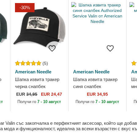
-30%
(5)
American Needle
American Needle
Am
р
Шапка извита тракер
Шапка извита тракер
Ша
черна снапбек
синя снапбек
мн
Chevelle by Valin от
Authorized Service Valin
Twi
EUR
34,95
EUR 24,47
EUR 34,95
American Needle
от American Needle
Am
ст
Получи го
7 - 10 август
Получи го
7 - 10 август
П
ar Valin със закопчалка е перфектният аксесоар, който ще добав
на мода и функционалност, идеална за всеки възрастен с вкус к