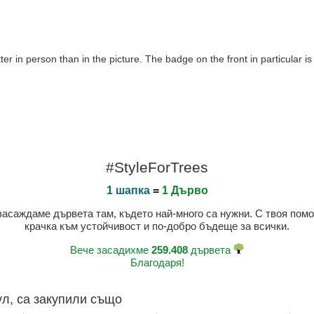
tter in person than in the picture. The badge on the front in particular
#StyleForTrees
1 шапка
=
1 Дърво
 засаждаме дървета там, където най-много са нужни. С твоя пом
крачка към устойчивост и по-добро бъдеще за всички.
Вече засадихме
259.408
дървета
Благодаря!
ул, са закупили също