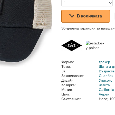
В количката
30-дневна гаранция за връщан
Форма:
тракер
Тема:
Щати и д
За:
Възрасте
Закопчаване:
Снапбек
Дизайн:
Унисекс
Козирка:
извита
Мотив:
California
Цвят:
Черен
Състояние:
Ново; 10