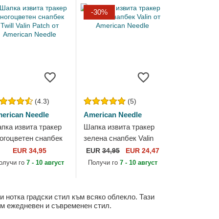
-30%
(4.3)
(5)
erican Needle
American Needle
пка извита тракер
Шапка извита тракер
огоцветен снапбек
зелена снапбек Valin
ll Valin Patch от
от American Needle
EUR 34,95
EUR
34,95
EUR 24,47
erican Needle
олучи го
7 - 10 август
Получи го
7 - 10 август
и нотка градски стил към всяко облекло. Тази
ъм ежедневен и съвременен стил.