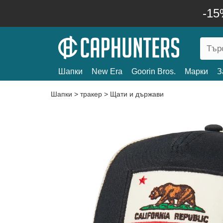
-15
Шапки
New Era
Goorin Bros.
Марки
З
Шапки
>
тракер
>
Щати и държави