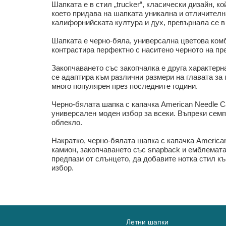
Шапката е в стил „trucker“, класически дизайн, к
което придава на шапката уникална и отличителн
калифорнийската култура и дух, превърнала се в 
Шапката е черно-бяла, универсална цветова комб
контрастира перфектно с наситено черното на пр
Закопчаването със закопчалка е друга характерна
се адаптира към различни размери на главата за 
много популярен през последните години.
Черно-бялата шапка с капачка American Needle Cali
универсален моден избор за всеки. Въпреки семп
облекло.
Накратко, черно-бялата шапка с капачка American 
камион, закопчаването със snapback и емблемата
предпази от слънцето, да добавите нотка стил к
избор.
Летни шапки