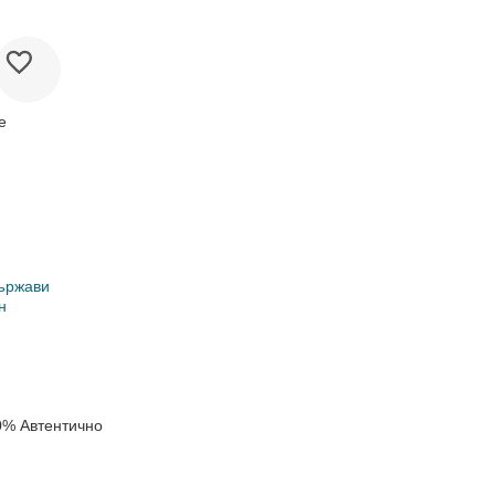
е
ържави
н
0% Автентично