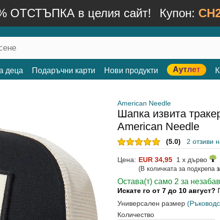
% ОТСТЪПКА в целия сайт!
Купон:
CH2
Аутлет
а деца
Подаръчни карти
Нови продукти
К
American Needle
Шапка извита тракер
American Needle
(5.0)
2 отзиви 
Цена:
EUR 34,95
1 x дърво
(В количката за подкрепа
Остава(т) само 2 за незаба
Искате го от 7 до 10 август?
Универсален размер
(Ръководс
Количество