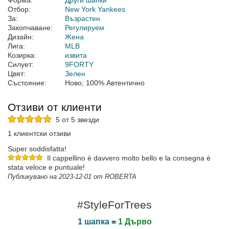
Форма:
Други шапки
Отбор:
New York Yankees
За:
Възрастен
Закопчаване:
Регулируем
Дизайн:
Жена
Лига:
MLB
Козирка:
извита
Силует:
9FORTY
Цвят:
Зелен
Състояние:
Ново; 100% Автентично
Отзиви от клиенти
5 от 5 звезди
1 клиентски отзиви
Super soddisfatta!
Il cappellino è davvero molto bello e la consegna è
stata veloce e puntuale!
Публикувано на 2023-12-01 от ROBERTA
#StyleForTrees
1 шапка
=
1 Дърво