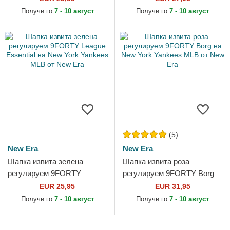
Print от New Era
MLB от New Era
Получи го
7 - 10 август
Получи го
7 - 10 август
(5)
New Era
New Era
Шапка извита зелена
Шапка извита роза
регулируем 9FORTY
регулируем 9FORTY Borg
League Essential на New
на New York Yankees MLB
EUR 25,95
EUR 31,95
York Yankees MLB от New
от New Era
Получи го
7 - 10 август
Получи го
7 - 10 август
Era