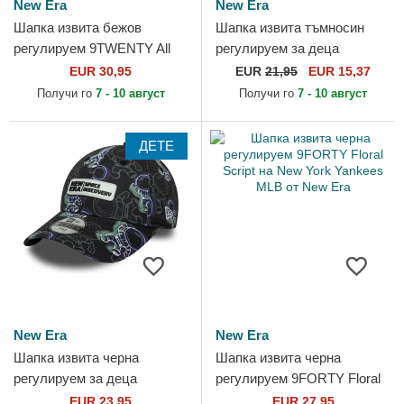
New Era
New Era
Шапка извита бежов
Шапка извита тъмносин
регулируем 9TWENTY All
регулируем за деца
Over Print Tropical на New
9FORTY All Over Print на
EUR 30,95
EUR
21,95
EUR 15,37
York Yankees MLB от New
Superman DC Comics от
Получи го
7 - 10 август
Получи го
7 - 10 август
Era
New Era
ДЕТЕ
New Era
New Era
Шапка извита черна
Шапка извита черна
регулируем за деца
регулируем 9FORTY Floral
9FORTY Space All Over
Script на New York Yankees
EUR 23,95
EUR 27,95