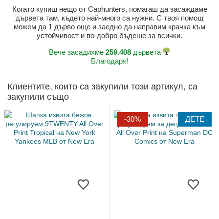
Когато купиш нещо от Caphunters, помагаш да засаждаме
дървета там, където най-много са нужни. С твоя помощ
можем да 1 дърво още и заедно да направим крачка към
устойчивост и по-добро бъдеще за всички.
Вече засадихме
259.408
дървета
Благодаря!
Клиентите, които са закупили този артикул, са
закупили също
-30%
ДЕТЕ