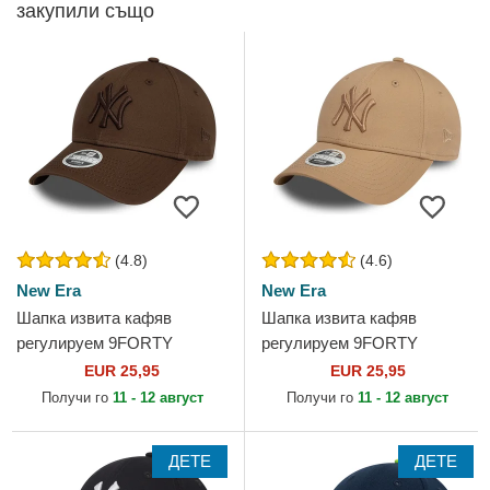
закупили също
(4.8)
(4.6)
New Era
New Era
Шапка извита кафяв
Шапка извита кафяв
регулируем 9FORTY
регулируем 9FORTY
League Essential на New
League Essential на New
EUR 25,95
EUR 25,95
York Yankees MLB от New
York Yankees MLB от New
Получи го
11 - 12 август
Получи го
11 - 12 август
Era
Era
ДЕТЕ
ДЕТЕ