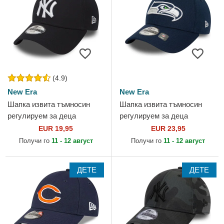
(4.9)
New Era
New Era
Шапка извита тъмносин
Шапка извита тъмносин
регулируем за деца
регулируем за деца
9FORTY Essential на New
9FORTY The League на
EUR 19,95
EUR 23,95
York Yankees MLB от New
Seattle Seahawks NFL от
Получи го
11 - 12 август
Получи го
11 - 12 август
Era
New Era
ДЕТЕ
ДЕТЕ