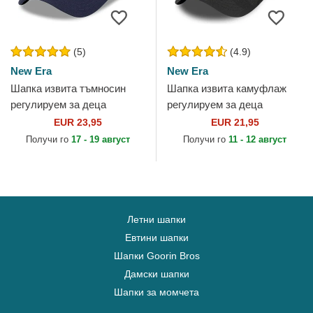
(5)
(4.9)
New Era
New Era
Шапка извита тъмносин
Шапка извита камуфлаж
регулируем за деца
регулируем за деца
9FORTY The League на
9FORTY League Essential
EUR 23,95
EUR 21,95
Chicago Bears NFL от New
на New York Yankees MLB
Получи го
17 - 19 август
Получи го
11 - 12 август
Era
от New Era
Летни шапки
Евтини шапки
Шапки Goorin Bros
Дамски шапки
Шапки за момчета