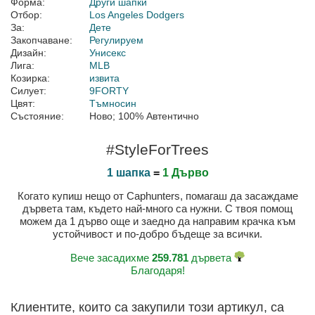
Форма:
Други шапки
Отбор:
Los Angeles Dodgers
За:
Дете
Закопчаване:
Регулируем
Дизайн:
Унисекс
Лига:
MLB
Козирка:
извита
Силует:
9FORTY
Цвят:
Тъмносин
Състояние:
Ново; 100% Автентично
#StyleForTrees
1 шапка
=
1 Дърво
Когато купиш нещо от Caphunters, помагаш да засаждаме
дървета там, където най-много са нужни. С твоя помощ
можем да 1 дърво още и заедно да направим крачка към
устойчивост и по-добро бъдеще за всички.
Вече засадихме
259.781
дървета
Благодаря!
Клиентите, които са закупили този артикул, са