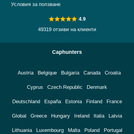
Условия за ползване
4.9
49319 отзиви на клиенти
Caphunters
Austria
Belgique
Bulgaria
Canada
Croatia
Cyprus
Czech Republic
Denmark
Deutschland
España
Estonia
Finland
France
Global
Greece
Hungary
Ireland
Italia
Latvia
Lithuania
Luxembourg
Malta
Poland
Portugal