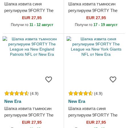
Шапка извита синя
Шапка извита тъмносин
регулируем 9FORTY The
регулируем 9FORTY The
League на Los Angeles
League на Los Angeles
EUR 27,95
EUR 27,95
Dodgers MLB от New Era
Clippers NBA от New Era
Получи го
11 - 12 август
Получи го
17 - 19 август
(4.9)
(4.9)
New Era
New Era
Шапка извита тъмносин
Шапка извита синя
регулируем 9FORTY The
регулируем 9FORTY The
League на New England
League на New York Giants
EUR 27,95
EUR 27,95