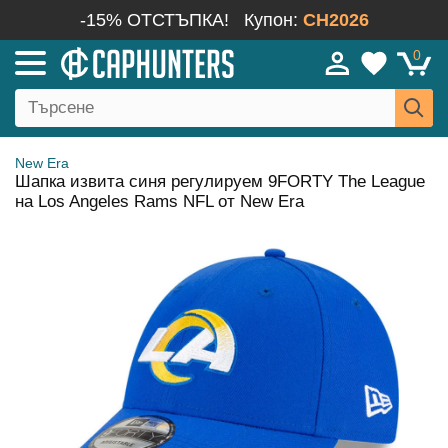
-15% ОТСТЪПКА!
Купон:
CH2026
0
New Era
Шапка извита синя регулируем 9FORTY The League
на Los Angeles Rams NFL от New Era