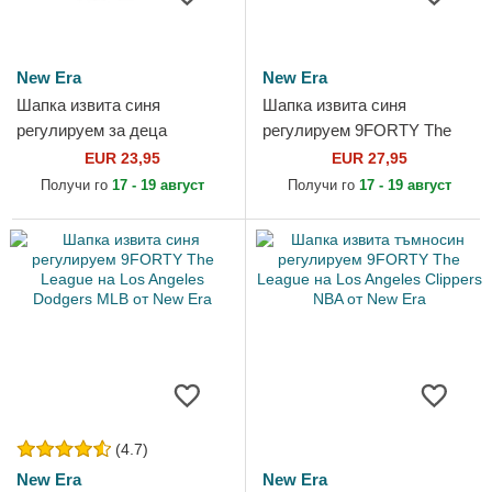
New Era
New Era
Шапка извита синя
Шапка извита синя
регулируем за деца
регулируем 9FORTY The
9FORTY The League на Los
League на Los Angeles
EUR 23,95
EUR 27,95
Angeles Rams NFL от New
Chargers MLB от New Era
Получи го
17 - 19 август
Получи го
17 - 19 август
Era
(4.7)
New Era
New Era