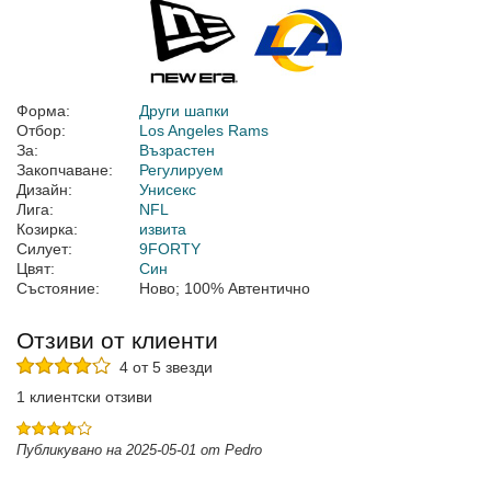
Форма:
Други шапки
Отбор:
Los Angeles Rams
За:
Възрастен
Закопчаване:
Регулируем
Дизайн:
Унисекс
Лига:
NFL
Козирка:
извита
Силует:
9FORTY
Цвят:
Син
Състояние:
Ново; 100% Автентично
Отзиви от клиенти
4 от 5 звезди
1 клиентски отзиви
Публикувано на 2025-05-01 от Pedro