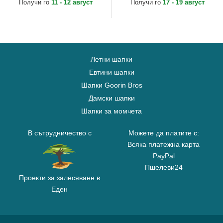
Patriots NFL от New Era
NFL от New Era
Получи го
11 - 12 август
Получи го
17 - 19 август
Летни шапки
Евтини шапки
Шапки Goorin Bros
Дамски шапки
Шапки за момчета
В сътрудничество с
Можете да платите с:
Всяка платежна карта
PayPal
Пшелеви24
Проекти за залесяване в
Еден