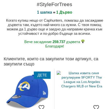
#StyleForTrees
1 шапка
=
1 Дърво
Когато купиш нещо от Caphunters, помагаш да засаждаме
дървета там, където най-много са нужни. С твоя помощ
можем да 1 дърво още и заедно да направим крачка към
устойчивост и по-добро бъдеще за всички.
Вече засадихме
259.737
дървета
Благодаря!
Клиентите, които са закупили този артикул, са
закупили също
ДЕТЕ