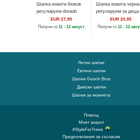
Шапка извита бежов
Шапка извита черна
регулируем dorado
регулируем за деца
9FORTY Metallic на
9FORTY League
EUR 27,95
EUR 20,95
New York Yankees
Essential на New Yor
Получи го
11 - 12 август
Получи го
11 - 12 авг
MLB от New Era
Yankees MLB от Ne
Era
Летни шапки
Евтини шапки
Шапки Goorin Bros
Дамски шапки
Шапки за момчета
Помощ
Моят акаунт
#StyleForTrees
Предпочитания за съгласие