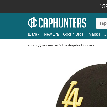
-15
Шапки
New Era
Goorin Bros.
Марки
З
Шапки
>
Други шапки
>
Los Angeles Dodgers