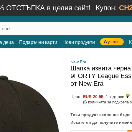
% ОТСТЪПКА в целия сайт!
Купон:
CH2
Аутлет
а деца
Подаръчни карти
Нови продукти
К
New Era
Шапка извита черна
9FORTY League Esse
от New Era
Цена:
EUR 20,95
1 x дърво
(В количката за подкрепа
Този продукт скоро ще бъде
Искате ли да получите имейл