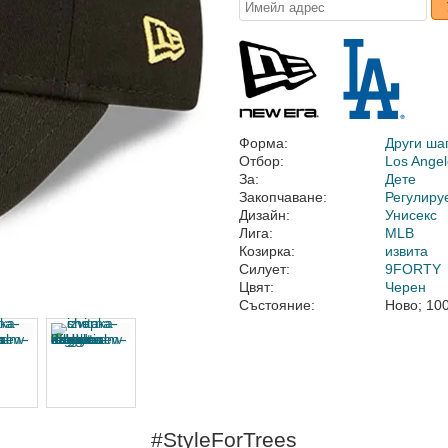
Форма:
Други ша
Отбор:
Los Ange
За:
Дете
Закопчаване:
Регулиру
Дизайн:
Унисекс
Лига:
MLB
Козирка:
извита
Силует:
9FORTY
Цвят:
Черен
Състояние:
Ново; 10
#StyleForTrees