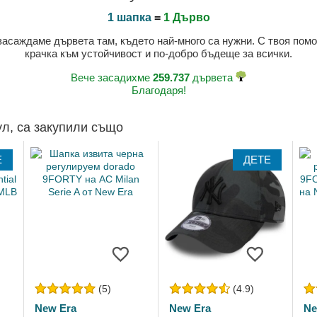
1 шапка
=
1 Дърво
 засаждаме дървета там, където най-много са нужни. С твоя пом
крачка към устойчивост и по-добро бъдеще за всички.
Вече засадихме
259.737
дървета
Благодаря!
ул, са закупили също
Е
ДЕТЕ
(5)
(4.9)
New Era
New Era
Ne