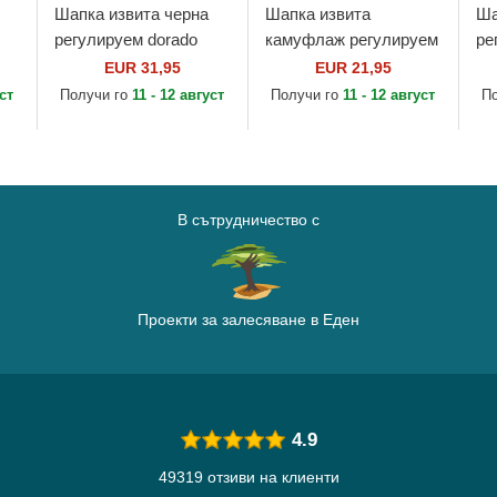
Шапка извита черна
Шапка извита
Ша
регулируем dorado
камуфлаж регулируем
ре
9FORTY на AC Milan
за деца 9FORTY
9F
EUR 31,95
EUR 21,95
k
Serie A от New Era
League Essential на
Es
уст
Получи го
11 - 12 август
Получи го
11 - 12 август
П
w
New York Yankees
Ya
MLB от New Era
Er
В сътрудничество с
Проекти за залесяване в Еден
4.9
49319 отзиви на клиенти