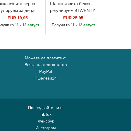
пка извита черна
Шапка извита бежов
гулируем за деца
регулируем 9TWENTY
ORTY League
League Essential Midi
EUR 19,95
EUR 25,95
sential на New York
на Los Angeles Dodgers
олучи го
11 - 12 август
Получи го
11 - 12 август
nkees MLB от New
MLB от New Era
a
Можете да платите с:
Всяка платежна карта
PayPal
Пшелеви24
Последвайте ни в:
TikTok
Фейсбук
Инстаграм