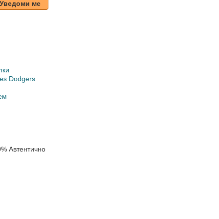
Уведоми ме
пки
les Dodgers
ем
0% Автентично