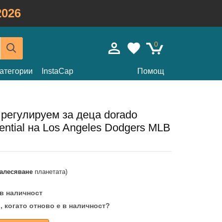
026
0
атегории
InstaCap
Помощ
 регулируем за деца dorado
ntial на Los Angeles Dodgers MLB
залесяване
планетата)
 в наличност
, когато отново е в наличност?