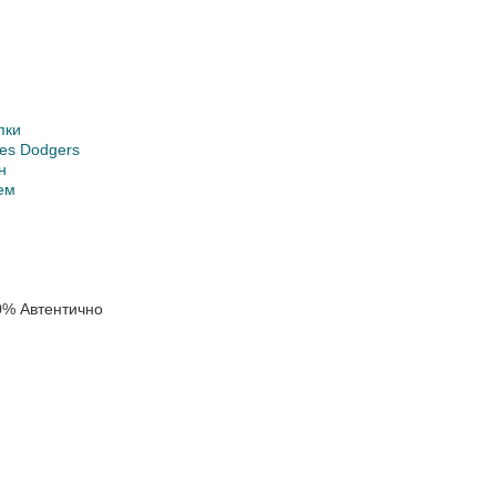
пки
les Dodgers
н
ем
0% Автентично