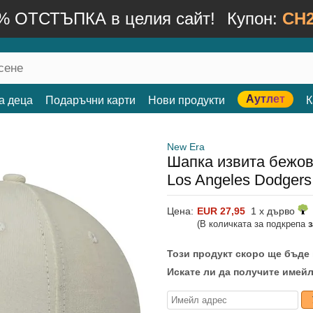
% ОТСТЪПКА в целия сайт!
Купон:
CH2
Аутлет
а деца
Подаръчни карти
Нови продукти
К
New Era
Шапка извита бежов
Los Angeles Dodger
Цена:
EUR 27,95
1 x дърво
(В количката за подкрепа
Този продукт скоро ще бъде
Искате ли да получите имейл