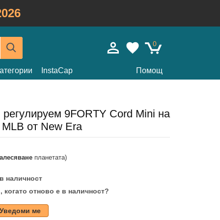
026
0
атегории
InstaCap
Помощ
 регулируем 9FORTY Cord Mini на
s MLB от New Era
залесяване
планетата)
 в наличност
, когато отново е в наличност?
Уведоми ме