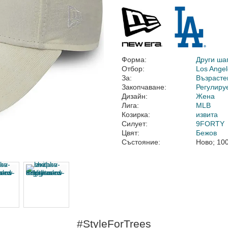
Форма:
Други ша
Отбор:
Los Ange
За:
Възрасте
Закопчаване:
Регулиру
Дизайн:
Жена
Лига:
MLB
Козирка:
извита
Силует:
9FORTY
Цвят:
Бежов
Състояние:
Ново; 10
#StyleForTrees