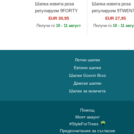
Шапка извита роза
Шапка извита роза
регулируем 9FORTY
регулируем 9TWEN
Mini Cord на Los
Washed Mini на Los
EUR 30,95
EUR 27,95
Angeles Dodgers MLB
Angeles Dodgers ML
Получи го
10 - 11 август
Получи го
10 - 11 авг
от New Era
от New Era
Летни шапки
Евтини шапки
Шапки Goorin Bros
Дамски шапки
Шапки за момчета
Помощ
Моят акаунт
#StyleForTrees
Предпочитания за съгласие