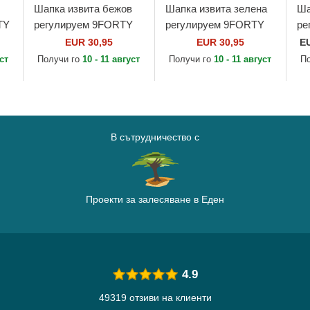
Шапка извита бежов
Шапка извита зелена
Ша
TY
регулируем 9FORTY
регулируем 9FORTY
ре
Mini Cord на New York
Mini Cord на New York
Mi
EUR 30,95
EUR 30,95
E
B
Yankees MLB от New
Yankees MLB от New
Ya
уст
Получи го
10 - 11 август
Получи го
10 - 11 август
П
Era
Era
Er
В сътрудничество с
Проекти за залесяване в Еден
4.9
49319 отзиви на клиенти