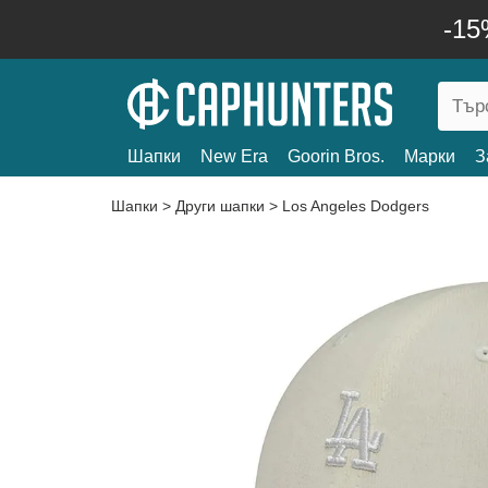
-15
Шапки
New Era
Goorin Bros.
Марки
З
Шапки
>
Други шапки
>
Los Angeles Dodgers