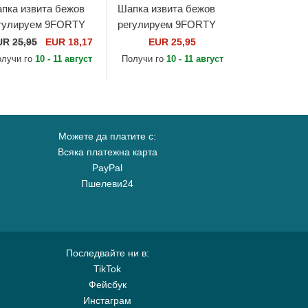
пка извита бежов
Шапка извита бежов
гулируем 9FORTY
регулируем 9FORTY
ni на New York
League Essential на Los
UR
25,95
EUR 18,17
EUR 25,95
nkees MLB от New
Angeles Dodgers MLB
олучи го
10 - 11 август
Получи го
10 - 11 август
a
от New Era
Можете да платите с:
Всяка платежна карта
PayPal
Пшелеви24
Последвайте ни в:
TikTok
Фейсбук
Инстаграм