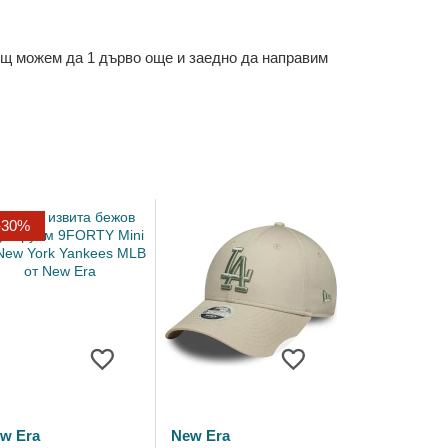
ощ можем да 1 дърво още и заедно да направим
-30%
w Era
New Era