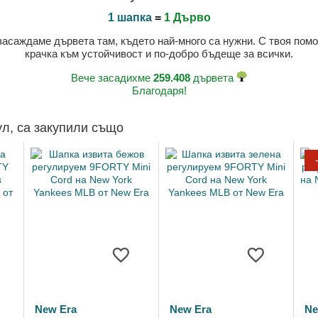
1 шапка
=
1 Дърво
 засаждаме дървета там, където най-много са нужни. С твоя пом
крачка към устойчивост и по-добро бъдеще за всички.
Вече засадихме
259.408
дървета
Благодаря!
ул, са закупили също
New Era
New Era
Ne