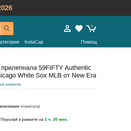
026
0
атегории
InstaCap
Помощ
 прилепнала 59FIFTY Authentic
icago White Sox MLB от New Era
 на клиенти
залесяване
планетата)
?
Поръчай в рамките на
1 ч. 30 мин.