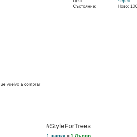
Цвят:
Черен
Състояние:
Ново; 10
que vuelvo a comprar
#StyleForTrees
1 шапка
=
1 Дърво