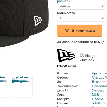
размери)
Количество
В количката
30-дневна гаранция за връщан
Форма:
Други ша
Отбор:
Chicago 
За:
Възрасте
Закопчаване:
Прилепн
Дизайн:
Унисекс
Лига:
MLB
Козирка:
Плоска
Силует:
59FIFTY