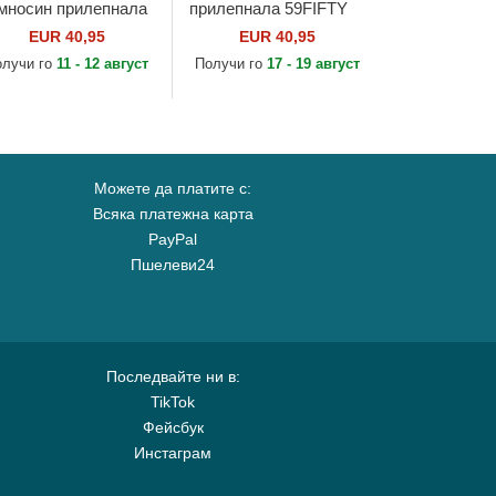
мносин прилепнала
прилепнала 59FIFTY
FIFTY Authentic On
Authentic On Field на
EUR 40,95
EUR 40,95
ld на Seattle
Kansas City Royals
олучи го
11 - 12 август
Получи го
17 - 19 август
riners MLB от New
MLB от New Era
a
Можете да платите с:
Всяка платежна карта
PayPal
Пшелеви24
Последвайте ни в:
TikTok
Фейсбук
Инстаграм