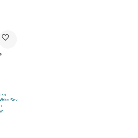
е
пки
White Sox
н
ал