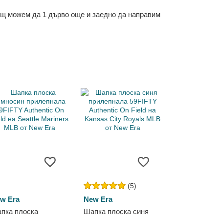
ощ можем да 1 дърво още и заедно да направим
(5)
w Era
New Era
пка плоска
Шапка плоска синя