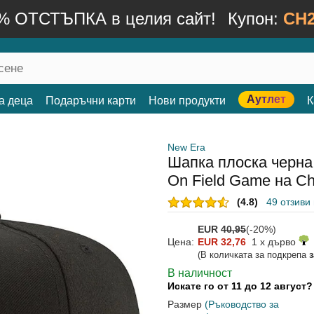
% ОТСТЪПКА в целия сайт!
Купон:
CH2
Аутлет
а деца
Подаръчни карти
Нови продукти
К
New Era
Шапка плоска черна
On Field Game на Ch
(4.8)
49 отзиви
EUR
40,95
(-20%)
Цена:
EUR 32,76
1 x дърво
(В количката за подкрепа
В наличност
Искате го от 11 до 12 август
Размер
(Ръководство за