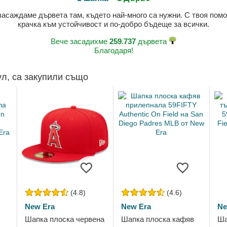
 засаждаме дървета там, където най-много са нужни. С твоя пом
крачка към устойчивост и по-добро бъдеще за всички.
Вече засадихме
259.737
дървета
Благодаря!
ул, са закупили също
(4.8)
(4.6)
New Era
New Era
Ne
Шапка плоска червена
Шапка плоска кафяв
Ша