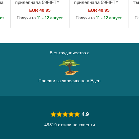
ла
прилепнала 59FIFTY
прилепнала 59FIFTY
тъ
n
Authentic On Field на
Authentic On Field на
59
EUR 40,95
EUR 40,95
Los Angeles Angels
San Diego Padres MLB
Fie
уст
Получи го
11 - 12 август
Получи го
11 - 12 август
П
w
MLB от New Era
от New Era
Ma
Er
В сътрудничество с
Проекти за залесяване в Еден
4.9
49319 отзиви на клиенти