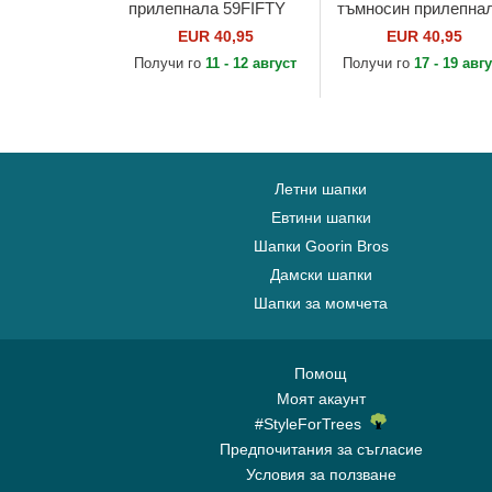
прилепнала 59FIFTY
тъмносин прилепна
Authentic On Field
59FIFTY Authentic O
EUR 40,95
EUR 40,95
Game на Los Angeles
Field на Milwaukee
Получи го
11 - 12 август
Получи го
17 - 19 авг
Dodgers MLB от New
Brewers MLB от Ne
Era
Era
Летни шапки
Евтини шапки
Шапки Goorin Bros
Дамски шапки
Шапки за момчета
Помощ
Моят акаунт
#StyleForTrees
Предпочитания за съгласие
Условия за ползване