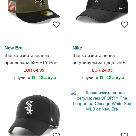
New Era
Nike
Шапка извита зелена
Шапка извита черна
прилепнала 59FIFTY Pre-
регулируем за деца Dri-Fit
Curved American
Club Structured на Chicago
EUR 64,95
EUR 24,95
Herringbone на Chicago
White Sox MLB от Nike
Получи го
11 - 12 август
Получи го
11 - 12 август
White Sox MLB...