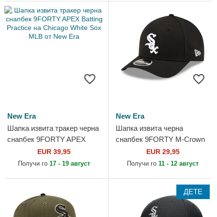
New Era
New Era
Шапка извита тракер черна
Шапка извита черна
снапбек 9FORTY APEX
снапбек 9FORTY M-Crown
Batting Practice на Chicago
Player Replica на Chicago
EUR 39,95
EUR 29,95
White Sox MLB от New Era
White Sox MLB от New Era
Получи го
17 - 19 август
Получи го
11 - 12 август
ДЕТЕ