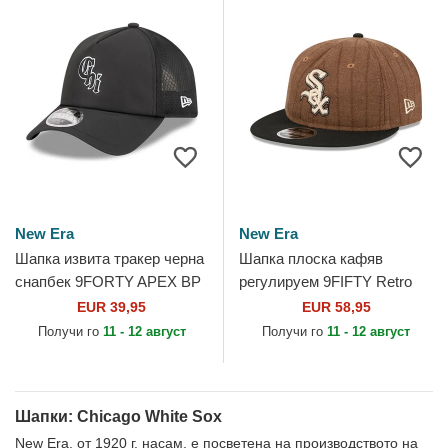
New Era
New Era
Шапка извита тракер черна
Шапка плоска кафяв
снапбек 9FORTY APEX BP
регулируем 9FIFTY Retro
Chi на Chicago White Sox
Crown Wool Pinstripe на
EUR 39,95
EUR 58,95
MLB от New Era
Chicago White Sox MLB от
Получи го
11 - 12 август
Получи го
11 - 12 август
New Era
Шапки: Chicago White Sox
New Era, от 1920 г. насам, е посветена на производството на