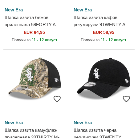
New Era
New Era
Шапка извита бежов
Шапка извита кафяв
прилепнала 59FORTY A
регулируем 9TWENTY A
Frame Leafy Palm на
Frame Wool Pinstripe на
EUR 64,95
EUR 58,95
Chicago White Sox MLB от
Chicago White Sox MLB от
Получи го
11 - 12 август
Получи го
11 - 12 август
New Era
New Era
New Era
New Era
Шапка извита камуфлаж
Шапка извита черна
прилепнала 39THIRTY M-
регулируем 9TWENTY