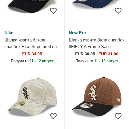
Nike
New Era
Шапка извита бежов
Шапка извита бяла снапбек
снапбек Rise Structured на
9FIFTY A Frame Satin
Chicago White Sox MLB от
Pinstripe на Chicago White
EUR 34,95
EUR
39,95
EUR 31,96
Nike
Sox MLB от New Era
Получи го
11 - 12 август
Получи го
11 - 12 август