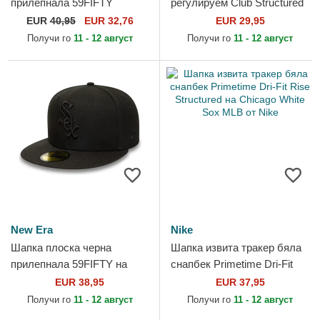
прилепнала 59FIFTY
регулируем Club Structured
Authentic On Field Game на
UV Poly Ripstop на Chicago
EUR
40,95
EUR 32,76
EUR 29,95
Chicago White Sox MLB от
White Sox MLB от Nike
Получи го
11 - 12 август
Получи го
11 - 12 август
New Era
New Era
Nike
Шапка плоска черна
Шапка извита тракер бяла
прилепнала 59FIFTY на
снапбек Primetime Dri-Fit
Chicago White Sox MLB от
Rise Structured на Chicago
EUR 38,95
EUR 37,95
New Era
White Sox MLB от Nike
Получи го
11 - 12 август
Получи го
11 - 12 август