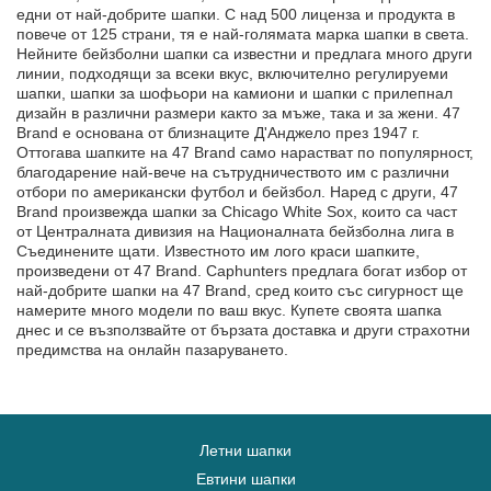
едни от най-добрите шапки. С над 500 лиценза и продукта в
повече от 125 страни, тя е най-голямата марка шапки в света.
Нейните бейзболни шапки са известни и предлага много други
линии, подходящи за всеки вкус, включително регулируеми
шапки, шапки за шофьори на камиони и шапки с прилепнал
дизайн в различни размери както за мъже, така и за жени. 47
Brand е основана от близнаците Д'Анджело през 1947 г.
Оттогава шапките на 47 Brand само нарастват по популярност,
благодарение най-вече на сътрудничеството им с различни
отбори по американски футбол и бейзбол. Наред с други, 47
Brand произвежда шапки за Chicago White Sox, които са част
от Централната дивизия на Националната бейзболна лига в
Съединените щати. Известното им лого краси шапките,
произведени от 47 Brand. Caphunters предлага богат избор от
най-добрите шапки на 47 Brand, сред които със сигурност ще
намерите много модели по ваш вкус. Купете своята шапка
днес и се възползвайте от бързата доставка и други страхотни
предимства на онлайн пазаруването.
Летни шапки
Евтини шапки