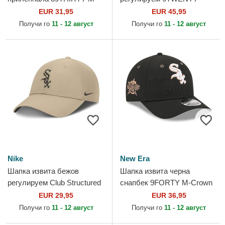
Crown A Frame Realtree на
Merino Wool на Chicago
EUR 31,95
EUR 45,95
Chicago White Sox MLB от...
White Sox MLB от New Era
Получи го
11 - 12 август
Получи го
11 - 12 август
Nike
New Era
Шапка извита бежов
Шапка извита черна
регулируем Club Structured
снапбек 9FORTY M-Crown
Uv Poly Ripstop на Chicago
All Star Game на Chicago
EUR 29,95
EUR 36,95
White Sox MLB от Nike
White Sox MLB от New Era
Получи го
11 - 12 август
Получи го
11 - 12 август