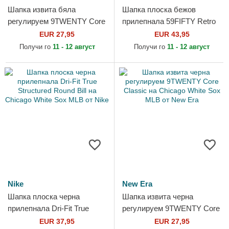
Шапка извита бяла
Шапка плоска бежов
регулируем 9TWENTY Core
прилепнала 59FIFTY Retro
Classic на Chicago White
Crown Linen на Chicago
EUR 27,95
EUR 43,95
Sox MLB от New Era
White Sox MLB от New Era
Получи го
11 - 12 август
Получи го
11 - 12 август
Nike
New Era
Шапка плоска черна
Шапка извита черна
прилепнала Dri-Fit True
регулируем 9TWENTY Core
Structured Round Bill на
Classic на Chicago White
EUR 37,95
EUR 27,95