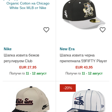
Nike
New Era
Шапка извита бежов
Шапка извита черна
регулируем Club
прилепнала 59FIFTY Player
Unstructured Organic Cotton
Frank Thomas на Chicago
EUR 27,95
EUR 43,95
на Chicago White Sox MLB
White Sox MLB от New Era
Получи го
11 - 12 август
Получи го
11 - 12 август
от Nike
-20%