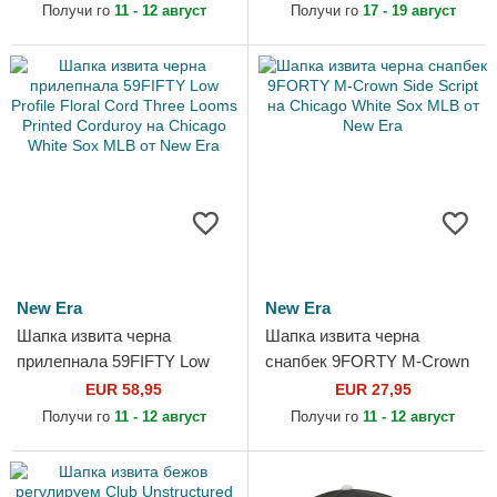
Chicago White Sox MLB от
Sox MLB от New Era
Получи го
11 - 12 август
Получи го
17 - 19 август
Nike
New Era
New Era
Шапка извита черна
Шапка извита черна
прилепнала 59FIFTY Low
снапбек 9FORTY M-Crown
Profile Floral Cord Three
Side Script на Chicago White
EUR 58,95
EUR 27,95
Looms Printed Corduroy на...
Sox MLB от New Era
Получи го
11 - 12 август
Получи го
11 - 12 август