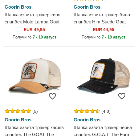
Goorin Bros.
Goorin Bros.
Шапка извита тракер синя
Шапка извита тракер бяла
снапбек Moto Lamba Goat
снапбек Him Suede Goat
The Farm от Goorin Bros.
Suede Truckers The Farm от
EUR 49,95
EUR 44,95
Goorin Bros.
Получи го
7 - 10 август
Получи го
7 - 10 август
(5)
(4.8)
Goorin Bros.
Goorin Bros.
Шапка извита тракер кафяв
Шапка извита тракер черна
снапбек The GOAT The
снапбек G.O.A.T. The Farm