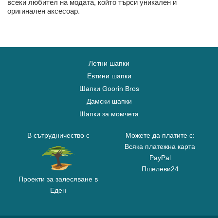
всеки любител на модата, който търси уникален и
оригинален аксесоар.
Летни шапки
Евтини шапки
Шапки Goorin Bros
Дамски шапки
Шапки за момчета
В сътрудничество с
Можете да платите с:
Всяка платежна карта
PayPal
Пшелеви24
Проекти за залесяване в
Еден