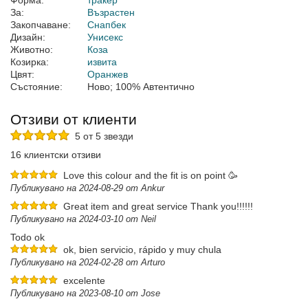
Форма:
тракер
За:
Възрастен
Закопчаване:
Снапбек
Дизайн:
Унисекс
Животно:
Коза
Козирка:
извита
Цвят:
Оранжев
Състояние:
Ново; 100% Автентично
Отзиви от клиенти
5 от 5 звезди
16 клиентски отзиви
Love this colour and the fit is on point 🥳
Публикувано на 2024-08-29 от Ankur
Great item and great service Thank you!!!!!!
Публикувано на 2024-03-10 от Neil
Todo ok
ok, bien servicio, rápido y muy chula
Публикувано на 2024-02-28 от Arturo
excelente
Публикувано на 2023-08-10 от Jose