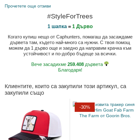
Прочетете още отзиви
#StyleForTrees
1 шапка
=
1 Дърво
Когато купиш нещо от Caphunters, помагаш да засаждаме
дървета там, където най-много са нужни. С твоя помощ
можем да 1 дърво още и заедно да направим крачка към
устойчивост и по-добро бъдеще за всички.
Вече засадихме
259.408
дървета
Благодаря!
Клиентите, които са закупили този артикул, са
закупили също
-30%