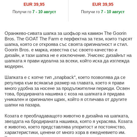
Farm от Goorin Bros.
от Goorin Bros.
EUR 39,95
EUR 39,95
Получи го
7 - 10 август
Получи го
7 - 10 август
Оранжево-сивата шапка за шофьор на камион The Goorin
Bros. The GOAT The Farm е перфектна за тези, които търсят
шапка, която се откроява със своята оригиналност и стил.
Goorin Bros. е марка, известна със своето качество и
дизайн, и тази шапка не е изключение. Унисекс дизайнът на
шапката я прави идеална за всеки, който иска да изглежда
модерен.
Шапката е с копче тип „snapback“, което позволява да се
регулира към всякакъв размер на главата, което я прави
много удобна за носене за продължителни периоди. Освен
това, бродираната нашивка с коза на шапката ѝ придава
уникален и оригинален щрих, който я отличава от другите
шапки на пазара.
Козата е преобладаващото животно в дизайна на шапката,
звездата на бродираната нашивка, която я украсява. Козата
е животно, което представлява упоритост и постоянство,
характеристики, ценени от много хора в ежедневието им.