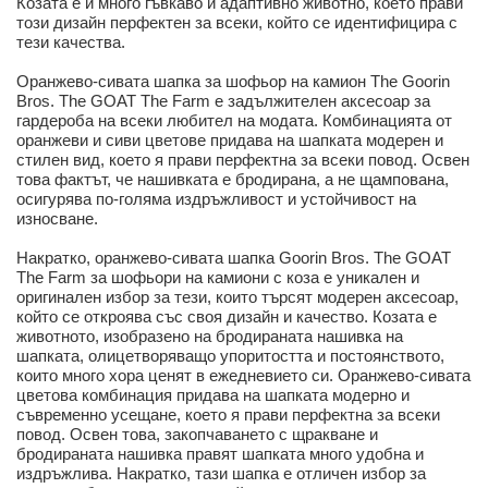
Козата е и много гъвкаво и адаптивно животно, което прави
този дизайн перфектен за всеки, който се идентифицира с
тези качества.
Оранжево-сивата шапка за шофьор на камион The Goorin
Bros. The GOAT The Farm е задължителен аксесоар за
гардероба на всеки любител на модата. Комбинацията от
оранжеви и сиви цветове придава на шапката модерен и
стилен вид, което я прави перфектна за всеки повод. Освен
това фактът, че нашивката е бродирана, а не щампована,
осигурява по-голяма издръжливост и устойчивост на
износване.
Накратко, оранжево-сивата шапка Goorin Bros. The GOAT
The Farm за шофьори на камиони с коза е уникален и
оригинален избор за тези, които търсят модерен аксесоар,
който се откроява със своя дизайн и качество. Козата е
животното, изобразено на бродираната нашивка на
шапката, олицетворяващо упоритостта и постоянството,
които много хора ценят в ежедневието си. Оранжево-сивата
цветова комбинация придава на шапката модерно и
съвременно усещане, което я прави перфектна за всеки
повод. Освен това, закопчаването с щракване и
бродираната нашивка правят шапката много удобна и
издръжлива. Накратко, тази шапка е отличен избор за