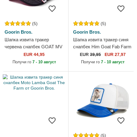
(5)
(5)
Goorin Bros.
Goorin Bros.
Шапка извита тракер
Шапка извита тракер синя
червена снапбек GOAT MV
снапбек Him Goat Fab Farm
Butter The Farm MVP The
The Farm от Goorin Bros.
EUR 44,95
EUR
39,95
EUR 27,97
Farm от Goorin Bros.
Получи го
7 - 10 август
Получи го
7 - 10 август
(5)