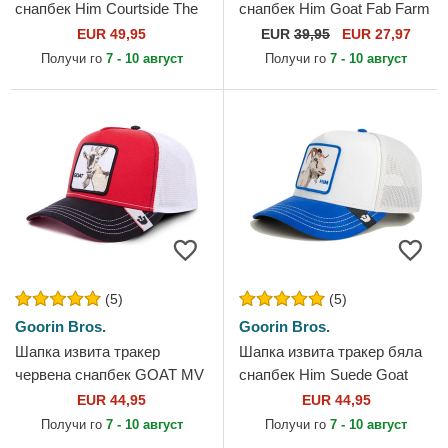
снапбек Him Courtside The
снапбек Him Goat Fab Farm
Farm от Goorin Bros.
The Farm от Goorin Bros.
EUR 49,95
EUR
39,95
EUR 27,97
Получи го
7 - 10 август
Получи го
7 - 10 август
(5)
(5)
Goorin Bros.
Goorin Bros.
Шапка извита тракер
Шапка извита тракер бяла
червена снапбек GOAT MV
снапбек Him Suede Goat
Butter The Farm MVP The
Suede Truckers The Farm от
EUR 44,95
EUR 44,95
Farm от Goorin Bros.
Goorin Bros.
Получи го
7 - 10 август
Получи го
7 - 10 август