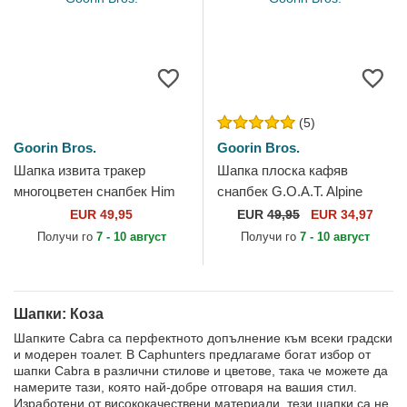
(5)
Goorin Bros.
Goorin Bros.
Шапка извита тракер
Шапка плоска кафяв
многоцветен снапбек Him
снапбек G.O.A.T. Alpine
Goat Verry Dapper The Farm
Base The Farm Flats The
EUR 49,95
EUR
49,95
EUR 34,97
от Goorin Bros.
Farm от Goorin Bros.
Получи го
7 - 10 август
Получи го
7 - 10 август
Шапки: Коза
Шапките Cabra са перфектното допълнение към всеки градски
и модерен тоалет. В Caphunters предлагаме богат избор от
шапки Cabra в различни стилове и цветове, така че можете да
намерите тази, която най-добре отговаря на вашия стил.
Изработени от висококачествени материали, тези шапки са не