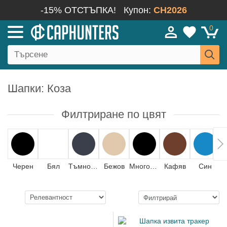
-15% ОТСТЪПКА!
Купон:
CH2026
0
Шапки: Коза
Филтриране по цвят
Черен
Бял
Тъмносин
Бежов
Многоцветен
Кафяв
Син