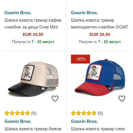
Goorin Bros.
Goorin Bros.
Шапка извита тракер кафяв
Шапка извита тракер
снапбек за деца Goat Mini
многоцветен снапбек GOAT
The Farm от Goorin Bros.
Tri Tone The Farm от Goorin
EUR 34,95
EUR 39,95
Bros.
Получи го
7 - 10 август
Получи го
7 - 10 август
-30%
(5)
(5)
Goorin Bros.
Goorin Bros.
Шапка извита тракер бежов
Шапка извита тракер синя