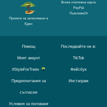
Всяка платежна карта
PayPal
Пшелеви24
Проекти за залесяване в
Еден
Помощ
Последвайте ни в:
Моят акаунт
TikTok
#StyleForTrees
Фейсбук
Предпочитания за
Инстаграм
съгласие
Условия за ползване