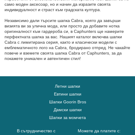
само моден аксесоар, но и начин да изразите своята
индивидуалност и страст към градската култура.
Независимо дали търсите шапка Cabra, която да завърши
визията ви за улична мода, или просто да добавите нотка
оригиналност към гардероба си, в Caphunters ще намерите
перфектната шапка за вас. Нашият каталог включва шапки
Cabra с лимитирана серия, както и класически модели с
емблематичното лого на Cabra, бродирано отпред. Не чакайте
повече и вземете своята шапка Cabra от Caphunters, за да
покажете уникален и автентичен стил!
Летни шапки
Евтини шапки
Шапки Goorin Bros
Дамски шапки
Шапки за момчета
В сътрудничество с
Можете да платите с: