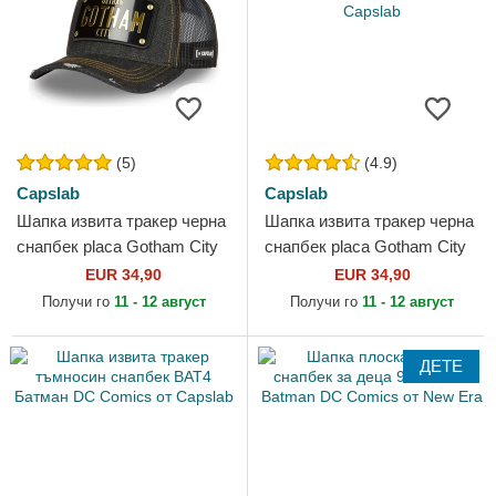
(5)
(4.9)
Capslab
Capslab
Шапка извита тракер черна
Шапка извита тракер черна
снапбек placa Gotham City
снапбек placa Gotham City
DC6 BATP1 Батман DC
BATP1 Батман DC Comics
EUR 34,90
EUR 34,90
Comics от Capslab
от Capslab
Получи го
11 - 12 август
Получи го
11 - 12 август
ДЕТЕ