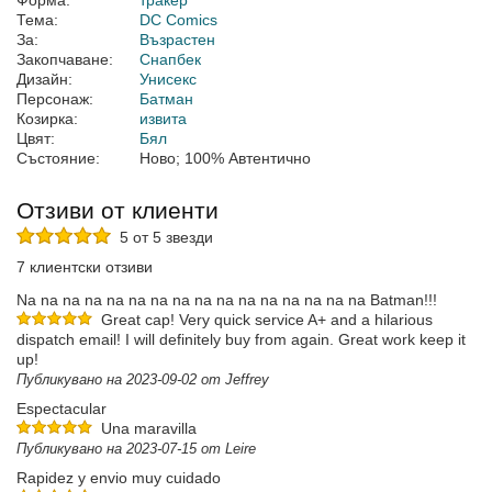
Форма:
тракер
Тема:
DC Comics
За:
Възрастен
Закопчаване:
Снапбек
Дизайн:
Унисекс
Персонаж:
Батман
Козирка:
извита
Цвят:
Бял
Състояние:
Ново; 100% Автентично
Отзиви от клиенти
5 от 5 звезди
7 клиентски отзиви
Na na na na na na na na na na na na na na na na Batman!!!
Great cap! Very quick service A+ and a hilarious
dispatch email! I will definitely buy from again. Great work keep it
up!
Публикувано на 2023-09-02 от Jeffrey
Espectacular
Una maravilla
Публикувано на 2023-07-15 от Leire
Rapidez y envio muy cuidado