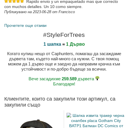
Rapido envio y un empaquetado mas que correcto
con muchos detalles. Un 10 como siempre.
Публикувано на 2023-06-28 от Francisco
Me encanta!
La combinación de colores es brutal!!!
Прочетете още отзиви
Публикувано на 2023-03-14 от Laura
#StyleForTrees
1 шапка
=
1 Дърво
Когато купиш нещо от Caphunters, помагаш да засаждаме
дървета там, където най-много са нужни. С твоя помощ
можем да 1 дърво още и заедно да направим крачка към
устойчивост и по-добро бъдеще за всички.
Вече засадихме
259.589
дървета
Благодаря!
Клиентите, които са закупили този артикул, са
закупили също