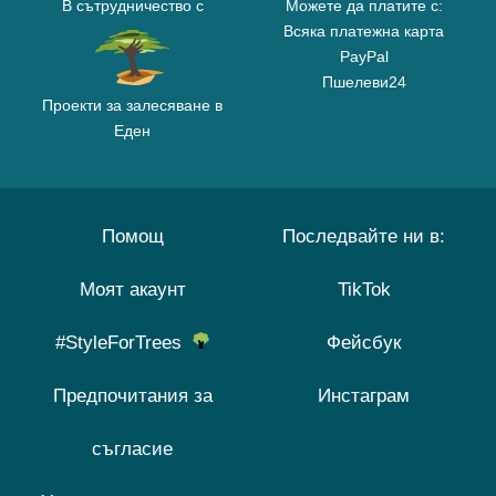
В сътрудничество с
Можете да платите с:
Всяка платежна карта
PayPal
Пшелеви24
Проекти за залесяване в
Еден
Помощ
Последвайте ни в:
Моят акаунт
TikTok
#StyleForTrees
Фейсбук
Предпочитания за
Инстаграм
съгласие