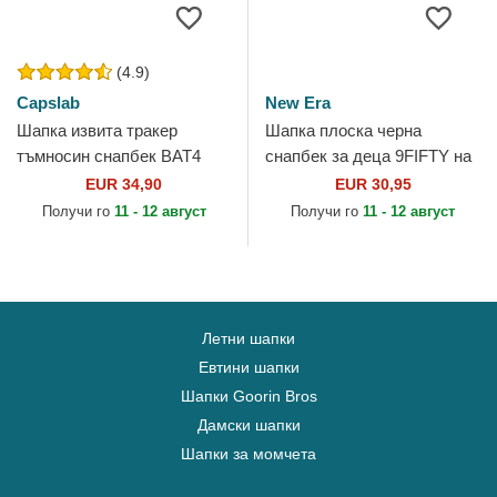
(4.9)
Capslab
New Era
Шапка извита тракер
Шапка плоска черна
тъмносин снапбек BAT4
снапбек за деца 9FIFTY на
Батман DC Comics от
Batman DC Comics от New
EUR 34,90
EUR 30,95
Capslab
Era
Получи го
11 - 12 август
Получи го
11 - 12 август
Летни шапки
Евтини шапки
Шапки Goorin Bros
Дамски шапки
Шапки за момчета