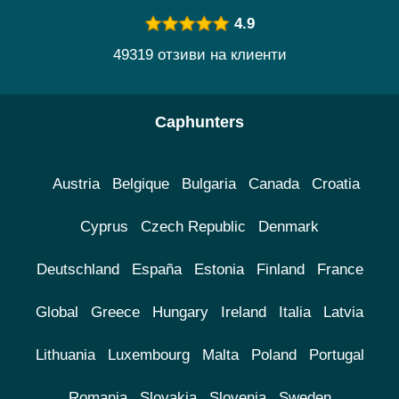
4.9
49319 отзиви на клиенти
Caphunters
Austria
Belgique
Bulgaria
Canada
Croatia
Cyprus
Czech Republic
Denmark
Deutschland
España
Estonia
Finland
France
Global
Greece
Hungary
Ireland
Italia
Latvia
Lithuania
Luxembourg
Malta
Poland
Portugal
Romania
Slovakia
Slovenia
Sweden