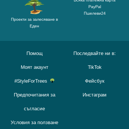
Всяка платежна карта
PayPal
Пшелеви24
Проекти за залесяване в
Еден
Помощ
Последвайте ни в:
Моят акаунт
TikTok
#StyleForTrees
Фейсбук
Предпочитания за
Инстаграм
съгласие
Условия за ползване