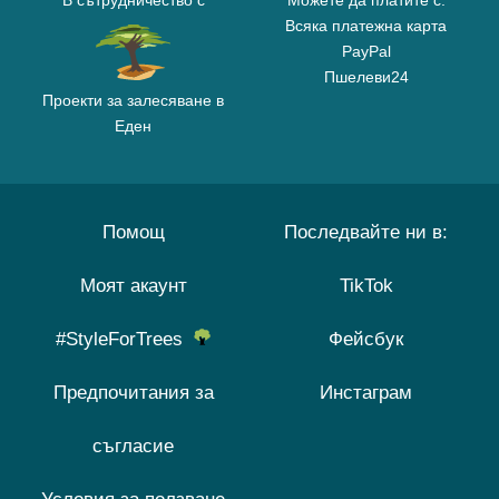
В сътрудничество с
Можете да платите с:
Всяка платежна карта
PayPal
Пшелеви24
Проекти за залесяване в
Еден
Помощ
Последвайте ни в:
Моят акаунт
TikTok
#StyleForTrees
Фейсбук
Предпочитания за
Инстаграм
съгласие