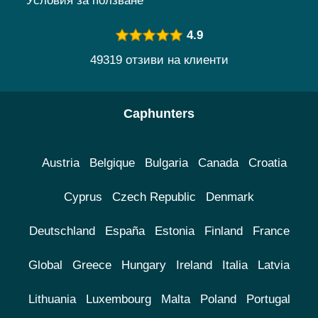
Условия за ползване
4.9
49319 отзиви на клиенти
Caphunters
Austria
Belgique
Bulgaria
Canada
Croatia
Cyprus
Czech Republic
Denmark
Deutschland
España
Estonia
Finland
France
Global
Greece
Hungary
Ireland
Italia
Latvia
Lithuania
Luxembourg
Malta
Poland
Portugal