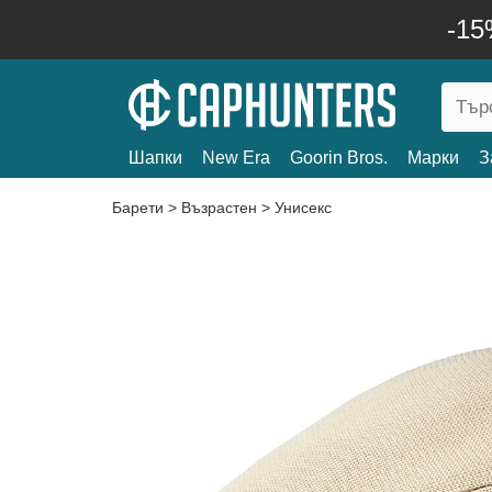
-15
Шапки
New Era
Goorin Bros.
Марки
З
Барети
>
Възрастен
>
Унисекс