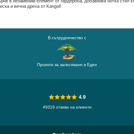
ърне в незаменим елемент от гардероба, добавяйки нотка стил к
ска и вечна дреха от Kangol!
В сътрудничество с
Проекти за залесяване в Еден
4.9
49319 отзиви на клиенти