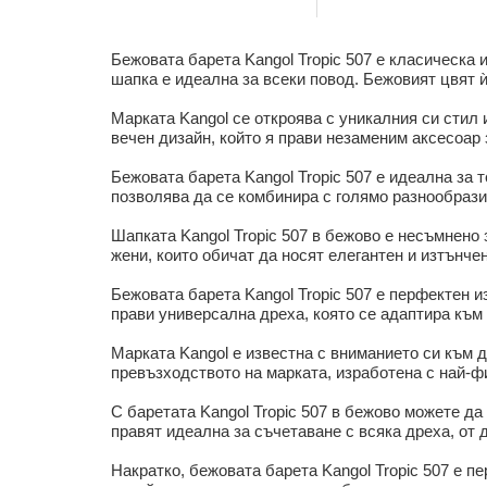
Бежовата барета Kangol Tropic 507 е класическа 
шапка е идеална за всеки повод. Бежовият цвят ѝ
Марката Kangol се откроява с уникалния си стил 
вечен дизайн, който я прави незаменим аксесоар 
Бежовата барета Kangol Tropic 507 е идеална за 
позволява да се комбинира с голямо разнообрази
Шапката Kangol Tropic 507 в бежово е несъмнено
жени, които обичат да носят елегантен и изтънчен
Бежовата барета Kangol Tropic 507 е перфектен и
прави универсална дреха, която се адаптира към
Марката Kangol е известна с вниманието си към д
превъзходството на марката, изработена с най-ф
С баретата Kangol Tropic 507 в бежово можете да
правят идеална за съчетаване с всяка дреха, от
Накратко, бежовата барета Kangol Tropic 507 е п