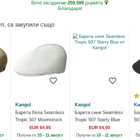
Вече засадихме
259.589
дървета
Благодаря!
ул, са закупили също
Kangol
Kangol
Ka
Барета бяла Seamless
Барета синя Seamless
Ба
Tropic 507 Moonstruck
Tropic 507 Starry Blue
50
от Kangol
от Kangol
Ka
EUR 64,95
EUR 64,95
уст
Получи го
10 - 11 август
Получи го
10 - 11 август
П