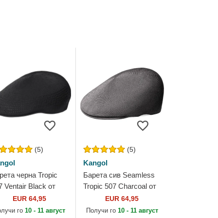
(5)
(5)
ngol
Kangol
рета черна Tropic
Барета сив Seamless
7 Ventair Black от
Tropic 507 Charcoal от
ngol
Kangol
EUR 64,95
EUR 64,95
олучи го
10 - 11 август
Получи го
10 - 11 август