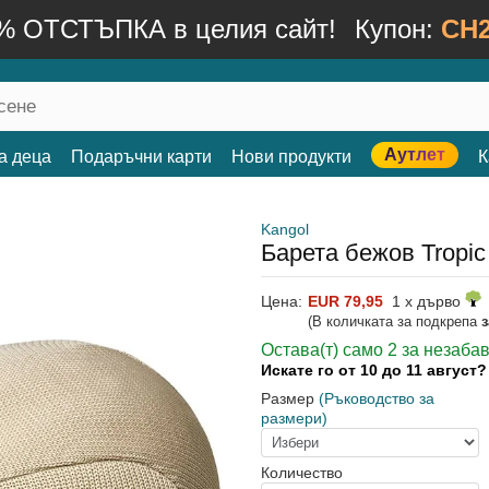
% ОТСТЪПКА в целия сайт!
Купон:
CH2
Аутлет
а деца
Подаръчни карти
Нови продукти
К
Kangol
Барета бежов Tropic
Цена:
EUR 79,95
1 x дърво
(В количката за подкрепа
Остава(т) само 2 за незаба
Искате го от 10 до 11 август
Размер
(Ръководство за
размери)
Количество