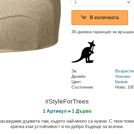
В количката
30-дневна гаранция за връщан
За:
Възрасте
Дизайн:
Унисекс
Цвят:
Бежов
Състояние:
Ново; 10
#StyleForTrees
1 Артикул
=
1 Дърво
 засаждаме дървета там, където най-много са нужни. С твоя пом
крачка към устойчивост и по-добро бъдеще за всички.