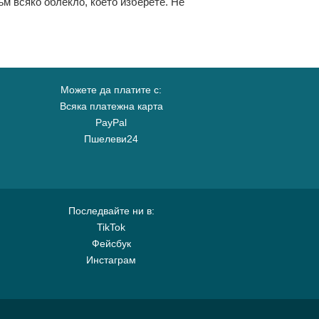
ъм всяко облекло, което изберете. Не
Можете да платите с:
Всяка платежна карта
PayPal
Пшелеви24
Последвайте ни в:
TikTok
Фейсбук
Инстаграм