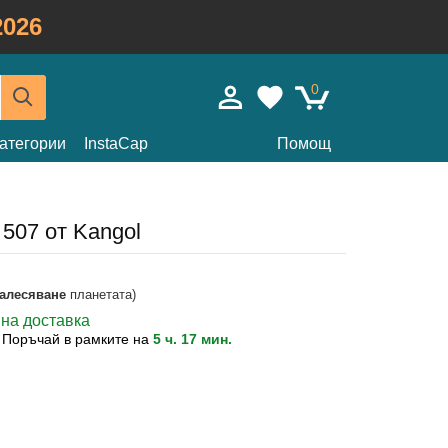
026
0
атегории
InstaCap
Помощ
 507 от Kangol
залесяване
планетата)
вна доставка
?
Поръчай в рамките на
5 ч. 17 мин.