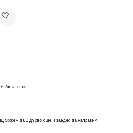
е
н
0% Автентично
ощ можем да 1 дърво още и заедно да направим