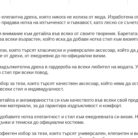
и елегантна дреха, която никога не излиза от мода. Изработена 
 придава нотка на изтънченост и гъвкавост, като лесно се съчет
и внимание към детайла във всяко от своите творения. Баретата 
за всеки възрастен, който иска да добави нотка стил към визият
тези, които търсят класически и универсален аксесоар, който да
е от дрехи, от ежедневни до по-официални визии.
 задължителна дреха в гардероба на всеки любител на модата. У
 стил при всеки повод.
збор за тези, които търсят качествен аксесоар, който няма да о
 всеки стил и индивидуалност.
етайла и ангажираността си към качеството във всеки свой проду
ини материали, за да гарантира издръжливост и комфорт.
 добавите нотка елегантност и стил към ежедневната си визия. 
 дънки и тениски до официални костюми.
ерфектен избор за тези, които търсят универсален, елегантен и 