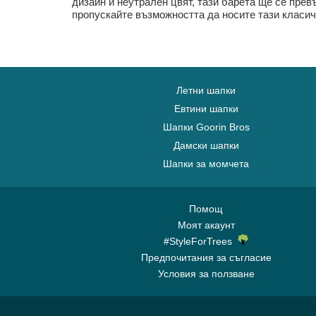
дизайн и неутрален цвят, тази барета ще се прев
пропускайте възможността да носите тази класиче
Летни шапки
Евтини шапки
Шапки Goorin Bros
Дамски шапки
Шапки за момчета
Помощ
Моят акаунт
#StyleForTrees
Предпочитания за съгласие
Условия за ползване