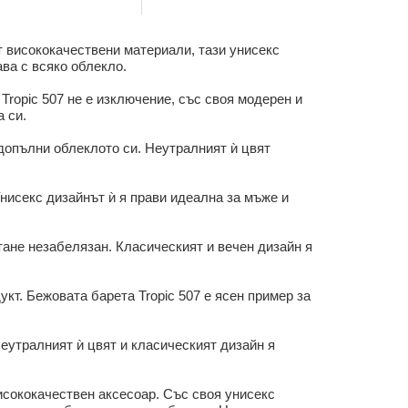
от висококачествени материали, тази унисекс
ава с всяко облекло.
Tropic 507 не е изключение, със своя модерен и
а си.
 допълни облеклото си. Неутралният ѝ цвят
нисекс дизайнът ѝ я прави идеална за мъже и
стане незабелязан. Класическият и вечен дизайн я
кт. Бежовата барета Tropic 507 е ясен пример за
Неутралният ѝ цвят и класическият дизайн я
висококачествен аксесоар. Със своя унисекс