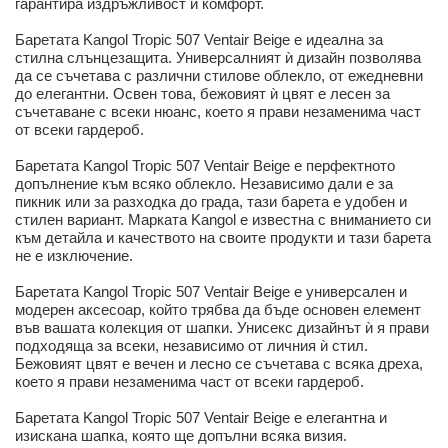
гарантира издръжливост и комфорт.
Баретата Kangol Tropic 507 Ventair Beige е идеална за
стилна слънцезащита. Универсалният ѝ дизайн позволява
да се съчетава с различни стилове облекло, от ежедневни
до елегантни. Освен това, бежовият ѝ цвят е лесен за
съчетаване с всеки нюанс, което я прави незаменима част
от всеки гардероб.
Баретата Kangol Tropic 507 Ventair Beige е перфектното
допълнение към всяко облекло. Независимо дали е за
пикник или за разходка до града, тази барета е удобен и
стилен вариант. Марката Kangol е известна с вниманието си
към детайла и качеството на своите продукти и тази барета
не е изключение.
Баретата Kangol Tropic 507 Ventair Beige е универсален и
модерен аксесоар, който трябва да бъде основен елемент
във вашата колекция от шапки. Унисекс дизайнът ѝ я прави
подходяща за всеки, независимо от личния ѝ стил.
Бежовият цвят е вечен и лесно се съчетава с всяка дреха,
което я прави незаменима част от всеки гардероб.
Баретата Kangol Tropic 507 Ventair Beige е елегантна и
изискана шапка, която ще допълни всяка визия.