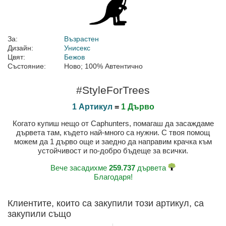
За:
Възрастен
Дизайн:
Унисекс
Цвят:
Бежов
Състояние:
Ново; 100% Автентично
#StyleForTrees
1 Артикул
=
1 Дърво
Когато купиш нещо от Caphunters, помагаш да засаждаме
дървета там, където най-много са нужни. С твоя помощ
можем да 1 дърво още и заедно да направим крачка към
устойчивост и по-добро бъдеще за всички.
Вече засадихме
259.737
дървета
Благодаря!
Клиентите, които са закупили този артикул, са
закупили също