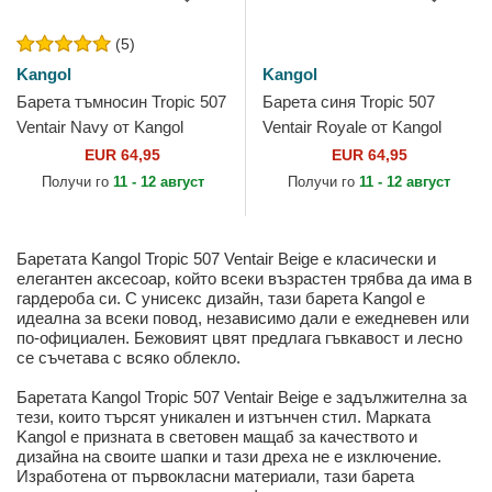
(5)
Kangol
Kangol
Барета тъмносин Tropic 507
Барета синя Tropic 507
Ventair Navy от Kangol
Ventair Royale от Kangol
EUR 64,95
EUR 64,95
Получи го
11 - 12 август
Получи го
11 - 12 август
Баретата Kangol Tropic 507 Ventair Beige е класически и
елегантен аксесоар, който всеки възрастен трябва да има в
гардероба си. С унисекс дизайн, тази барета Kangol е
идеална за всеки повод, независимо дали е ежедневен или
по-официален. Бежовият цвят предлага гъвкавост и лесно
се съчетава с всяко облекло.
Баретата Kangol Tropic 507 Ventair Beige е задължителна за
тези, които търсят уникален и изтънчен стил. Марката
Kangol е призната в световен мащаб за качеството и
дизайна на своите шапки и тази дреха не е изключение.
Изработена от първокласни материали, тази барета