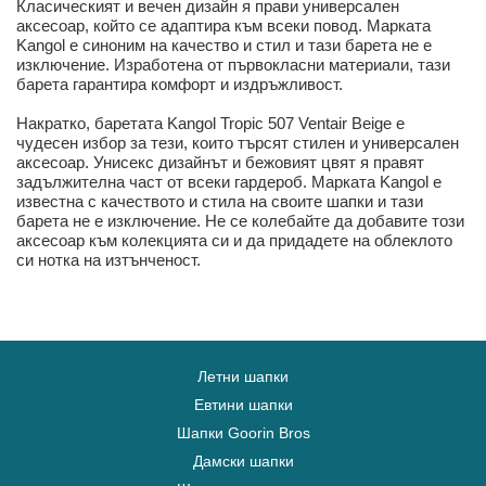
Класическият и вечен дизайн я прави универсален
аксесоар, който се адаптира към всеки повод. Марката
Kangol е синоним на качество и стил и тази барета не е
изключение. Изработена от първокласни материали, тази
барета гарантира комфорт и издръжливост.
Накратко, баретата Kangol Tropic 507 Ventair Beige е
чудесен избор за тези, които търсят стилен и универсален
аксесоар. Унисекс дизайнът и бежовият цвят я правят
задължителна част от всеки гардероб. Марката Kangol е
известна с качеството и стила на своите шапки и тази
барета не е изключение. Не се колебайте да добавите този
аксесоар към колекцията си и да придадете на облеклото
си нотка на изтънченост.
Летни шапки
Евтини шапки
Шапки Goorin Bros
Дамски шапки