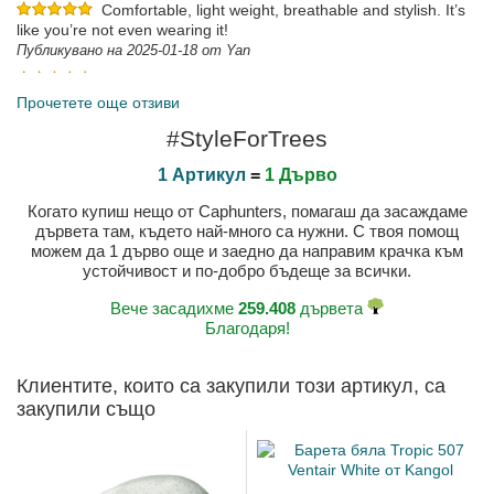
Comfortable, light weight, breathable and stylish. It’s
like you’re not even wearing it!
Публикувано на 2025-01-18 от Yan
Публикувано на 2025-05-17 от Robert
Прочетете още отзиви
#StyleForTrees
1 Артикул
=
1 Дърво
Когато купиш нещо от Caphunters, помагаш да засаждаме
дървета там, където най-много са нужни. С твоя помощ
можем да 1 дърво още и заедно да направим крачка към
устойчивост и по-добро бъдеще за всички.
Вече засадихме
259.408
дървета
Благодаря!
Клиентите, които са закупили този артикул, са
закупили също