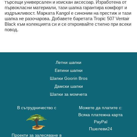
търсещи универсален и изискан аксесоар. Изработена от
първокласни материали, тази шапка гарантира комфорт и
издръжливост. Марката Kangol е синоним на престиж и тази
шапка не разочарова. Добавете баретата Tropic 507 Ventair
Black към колекцията си и се откроявайте стилно при всеки
повод.
Летни шапки
Евтини шапки
Шапки Goorin Bros
Дамски шапки
Шапки за момчета
В сътрудничество с
Можете да платите с:
Всяка платежна карта
PayPal
Пшелеви24
Проекти за залесяване в