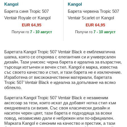
Kangol
Kangol
Барета синя Tropic 507
Барета червена Tropic 507
Ventair Royale от Kangol
Ventair Scarlet от Kangol
EUR 64,95
EUR 64,95
Получи го
7 - 10 август
Получи го
7 - 10 август
Баретата Kangol Tropic 507 Ventair Black е емблематична
шапка, която се откроява с елегантния си и универсален
дизайн. Тази унисекс черна барета е идеална за възрастни,
търсещи изтънчен и вечен стил. Kangol е марка, известна
със своето качество и стил, и тази барета не е изключение.
Изработена от висококачествени материали, баретата
Tropic 507 Ventair Black е идеална за допълване на всяко
облекло.
Баретата Kangol Tropic 507 Ventair Black е незаменим
аксесоар за тези, които искат да добавят нотка стил към
ежедневната си визия. Със своя класически дизайн и
наситен черен цвят, тази барета е подходяща за всеки
повод, независимо дали е небрежен или по-официален.
Марката Kangol е синоним на качество и престиж, а тази