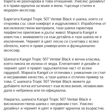
барета не разочарова в това отношение. Унисекс дизайнът
ѝ я прави идеална за мъже и жени, търсещи стилен и
модерен аксесоар.
Баретата Kangol Tropic 507 Ventair Black е шапка, която се
откроява със своя комфорт и издръжливост. Изработена от
висококачествени материали, тази шапка гарантира
перфектно прилягане и дълъг живот. Марката Kangol е
известна с вниманието си към детайла и тази шапка не е
изключение. Черният ѝ цвят лесно се съчетава с всяко
облекло, което я прави универсален и функционален
аксесоар.
Шапката Kangol Tropic 507 Ventair Black е вечна класика,
която никога не излиза от мода. Елегантният ѝ дизайн и
черният цвят я правят задължителна част от всеки
гардероб. Марката Kangol се отличава с уникалния си стил
и несравнимо качество, а тази шапка е отличен пример за
това. С шапката Tropic 507 Ventair Black можете да
добавите нотка изтънченост към всяка визия, независимо
дали е небрежна или по-официална.
Накратко, шапката Kangol Tropic 507 Ventair Black е
висококачествена шапка с несравним стил. Унисекс
дизайнът и черният ѝ цвят я правят идеална за възрастни,