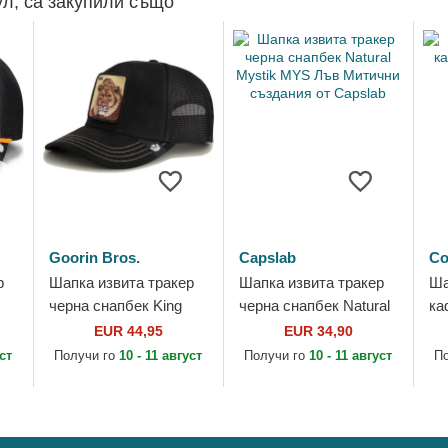
ул, са закупили също
Goorin Bros.
Capslab
Co
р
Шапка извита тракер
Шапка извита тракер
Ша
черна снапбек King
черна снапбек Natural
ка
r
Golden Suede The
Mystik MYS Лъв
Co
EUR 44,95
EUR 34,90
Farm от Goorin Bros.
Митични създания от
уст
Получи го
10 - 11 август
Получи го
10 - 11 август
П
Capslab