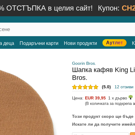
% ОТСТЪПКА в целия сайт!
Купон:
CH2
Аутлет
а деца
Подаръчни карти
Нови продукти
К
Goorin Bros.
Шапка кафяв King Li
Bros.
(5.0)
12 отзиви
Цена:
EUR 39,95
1 x дърво
(В количката за подкрепа
Този продукт скоро ще бъде
Искате ли да получите имейл