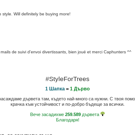
 style. Will definitely be buying more!
mails de suivi d'envoi divertissants, bien joué et merci Caphunters ^^
#StyleForTrees
1 Шапка
=
1 Дърво
 засаждаме дървета там, където най-много са нужни. С твоя пом
крачка към устойчивост и по-добро бъдеще за всички.
Вече засадихме
259.589
дървета
Благодаря!