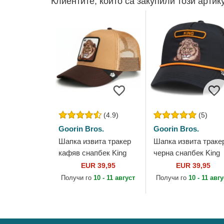
Клиентите, които са закупили този артик
(4.9)
(5)
Goorin Bros.
Goorin Bros.
Шапка извита тракер
Шапка извита траке
кафяв снапбек King
черна снапбек King
Mane Man The Farm от
GB2 Lion The Rocke
EUR 39,95
EUR 39,95
Goorin Bros.
The Farm от Goorin
Получи го
10 - 11 август
Получи го
10 - 11 авг
Bros.