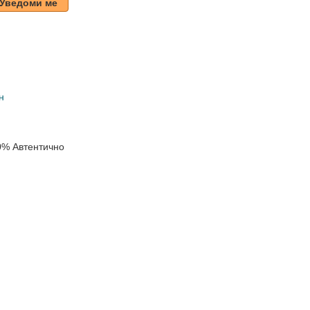
Уведоми ме
н
0% Автентично