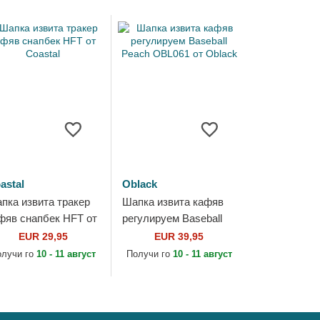
astal
Oblack
пка извита тракер
Шапка извита кафяв
фяв снапбек HFT от
регулируем Baseball
astal
Peach OBL061 от
EUR 29,95
EUR 39,95
Oblack
олучи го
10 - 11 август
Получи го
10 - 11 август