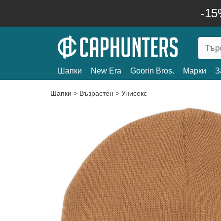
-15
Шапки
New Era
Goorin Bros.
Марки
З
Шапки
>
Възрастен
>
Унисекс