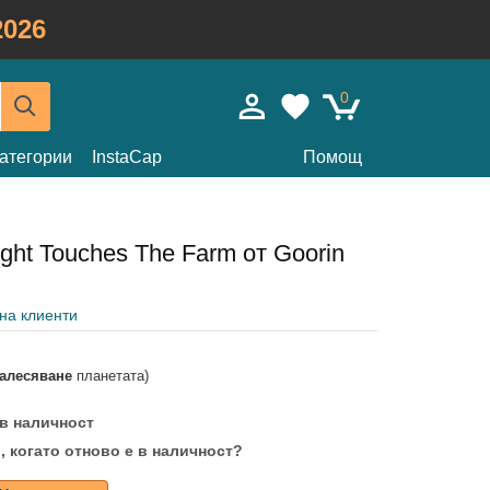
026
0
атегории
InstaCap
Помощ
ght Touches The Farm от Goorin
 на клиенти
залесяване
планетата)
 в наличност
, когато отново е в наличност?