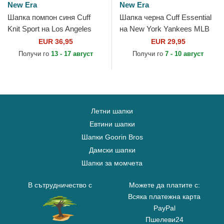
New Era
New Era
Шапка помпон синя Cuff
Шапка черна Cuff Essential
Knit Sport на Los Angeles
на New York Yankees MLB
Dodgers MLB от New Era
от New Era
EUR 36,95
EUR 29,95
Получи го
13 - 17 август
Получи го
7 - 10 август
Летни шапки
Евтини шапки
Шапки Goorin Bros
Дамски шапки
Шапки за момчета
В сътрудничество с
Можете да платите с:
Всяка платежна карта
PayPal
Пшелеви24