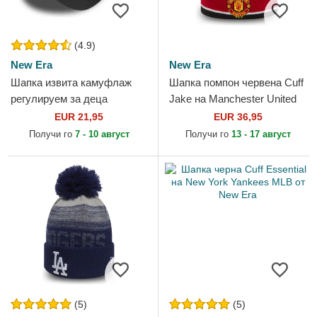
(4.9)
New Era
New Era
Шапка извита камуфлаж
Шапка помпон червена Cuff
регулируем за деца
Jake на Manchester United
9FORTY League Essential
Football Club Premier League
EUR 21,95
EUR 36,95
на New York Yankees MLB
от New Era
Получи го
7 - 10 август
Получи го
13 - 17 август
от New Era
(5)
(5)