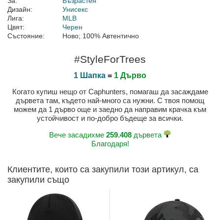
За:
Възрастен
Дизайн:
Унисекс
Лига:
MLB
Цвят:
Черен
Състояние:
Ново; 100% Автентично
#StyleForTrees
1 Шапка
=
1 Дърво
Когато купиш нещо от Caphunters, помагаш да засаждаме
дървета там, където най-много са нужни. С твоя помощ
можем да 1 дърво още и заедно да направим крачка към
устойчивост и по-добро бъдеще за всички.
Вече засадихме
259.408
дървета
Благодаря!
Клиентите, които са закупили този артикул, са
закупили също