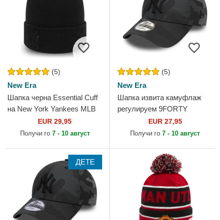
(5)
(5)
New Era
New Era
Шапка черна Essential Cuff
Шапка извита камуфлаж
на New York Yankees MLB
регулируем 9FORTY
от New Era
League Essential на New
EUR 29,95
EUR 27,95
York Yankees MLB от New
Получи го
7 - 10 август
Получи го
7 - 10 август
Era
ДЕТЕ