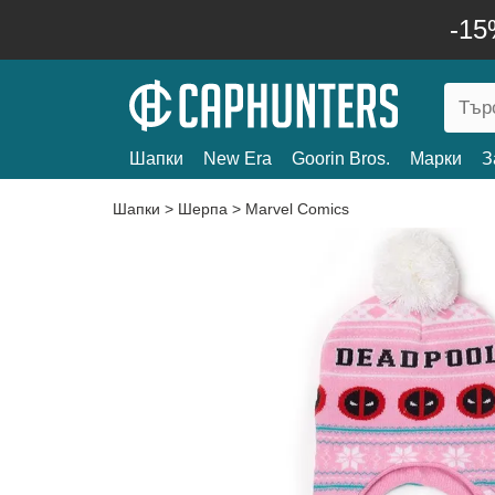
-15
Шапки
New Era
Goorin Bros.
Марки
З
Шапки
>
Шерпа
>
Marvel Comics