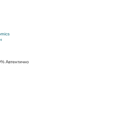
omics
н
0% Автентично