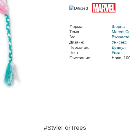
Форма:
Шерпа
Тема:
Marvel C
За:
Възрасте
Дизайн:
Унисекс
Персонаж:
Дедпул
Цвят:
Роза
Състояние:
Ново; 10
#StyleForTrees