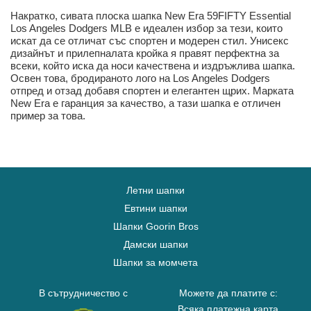
Накратко, сивата плоска шапка New Era 59FIFTY Essential
Los Angeles Dodgers MLB е идеален избор за тези, които
искат да се отличат със спортен и модерен стил. Унисекс
дизайнът и прилепналата кройка я правят перфектна за
всеки, който иска да носи качествена и издръжлива шапка.
Освен това, бродираното лого на Los Angeles Dodgers
отпред и отзад добавя спортен и елегантен щрих. Марката
New Era е гаранция за качество, а тази шапка е отличен
пример за това.
Летни шапки
Евтини шапки
Шапки Goorin Bros
Дамски шапки
Шапки за момчета
В сътрудничество с
Можете да платите с:
Всяка платежна карта