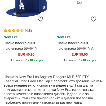
(4.8)
New Era
New Era
Шапка плоска синя
Шапка плоска синя
прилепнала 59FIFTY
прилепнала 59FIFTY A
Authentic On Field Game на
Frame Championship Side
EUR 40,95
EUR 58,95
Los Angeles Dodgers MLB
Flag на Los Angeles Dodgers
Получи го
7 - 10 август
Получи го
7 - 10 август
от New Era
MLB от...
Шапката New Era Los Angeles Dodgers MLB 59FIFTY
Essential Fitted Gray Flat Cap е перфектното допълнение към
всеки ежедневен или спортен външен вид. Тази шапка
принадлежи към линията шапки New Era, известна със
своето качество и иновативен дизайн. Идеална е за
възрастни, тъй като прилепналият ѝ дизайн позволява
перфектно прилягане на всякакъв размер глава.