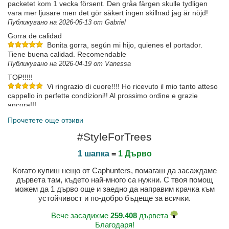
packetet kom 1 vecka försent. Den gråa färgen skulle tydligen
vara mer ljusare men det gör säkert ingen skillnad jag är nöjd!
Публикувано на 2026-05-13 от Gabriel
Gorra de calidad
Bonita gorra, según mi hijo, quienes el portador.
Tiene buena calidad. Recomendable
Публикувано на 2026-04-19 от Vanessa
TOP!!!!!
Vi ringrazio di cuore!!!! Ho ricevuto il mio tanto atteso
cappello in perfette condizioni!! Al prossimo ordine e grazie
ancora!!!
Публикувано на 2025-08-11 от Mauro
Прочетете още отзиви
Elegancka czapa
#StyleForTrees
Публикувано на 2025-06-10 от Dawid
1 шапка
=
1 Дърво
Когато купиш нещо от Caphunters, помагаш да засаждаме
дървета там, където най-много са нужни. С твоя помощ
можем да 1 дърво още и заедно да направим крачка към
устойчивост и по-добро бъдеще за всички.
Вече засадихме
259.408
дървета
Благодаря!