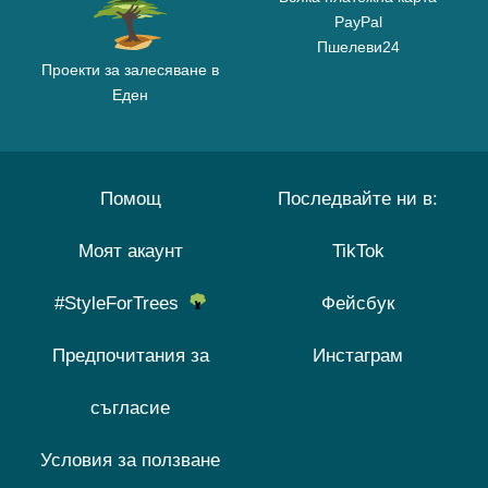
PayPal
Пшелеви24
Проекти за залесяване в
Еден
Помощ
Последвайте ни в:
Моят акаунт
TikTok
#StyleForTrees
Фейсбук
Предпочитания за
Инстаграм
съгласие
Условия за ползване