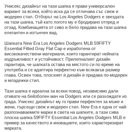
Унисекс дизайнът на тази шапка я прави универсален
вариант за всеки, който иска да се отличава със свеж и
модерен стил. Отборът на Los Angeles Dodgers е звездата
на тази шапка, тъй като логото му е бродирано отпред и
отзад. Комбинацията от сиво и бяло придава на тази шапка
елегантен и изтънчен вид.
Шапката New Era Los Angeles Dodgers MLB 59FIFTY
Essential Fitted Gray Flat Cap е изработена от
висококачествени материали, които гарантират нейната
издръжливост и устойчивост. Прилепналият дизайн
гарантира, че шапката остава на мястото си по време на
употреба и се адаптира перфектно към всякакъв размер
глава. Освен това, плоският ѝ дизайн ѝ придава по-модерен
и младежки стил.
Тази шапка е идеална за всеки повод, независимо дали
отивате на бейзболен мач на Dodgers или се разхождате из
града. Унисекс дизайнът му го прави перфектен за мъже и
жени, търсещи свеж и модерен стил. New Era е една от най-
разпознаваемите марки в света на шапките, а тази сива
плоска шапка 59FIFTY Essential Los Angeles Dodgers MLB е
пример за качеството и иновациите, които характеризират
марката.