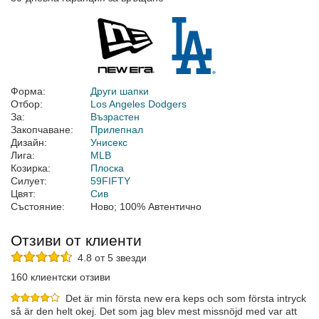
Форма:
Други шапки
Отбор:
Los Angeles Dodgers
За:
Възрастен
Закопчаване:
Прилепнал
Дизайн:
Унисекс
Лига:
MLB
Козирка:
Плоска
Силует:
59FIFTY
Цвят:
Сив
Състояние:
Ново; 100% Автентично
Отзиви от клиенти
4.8 от 5 звезди
160 клиентски отзиви
Det är min första new era keps och som första intryck
så är den helt okej. Det som jag blev mest missnöjd med var att