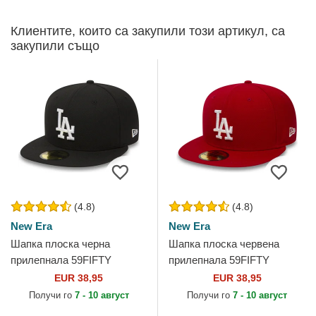
Клиентите, които са закупили този артикул, са
закупили също
(4.8)
(4.8)
New Era
New Era
Шапка плоска черна
Шапка плоска червена
прилепнала 59FIFTY
прилепнала 59FIFTY
Essential на Los Angeles
Essential на Los Angeles
EUR 38,95
EUR 38,95
Dodgers MLB от New Era
Dodgers MLB от New Era
Получи го
7 - 10 август
Получи го
7 - 10 август