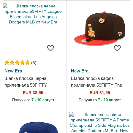
(5)
New Era
New Era
Шапка плоска черна
Шапка плоска кафяв
прилепнала 59FIFTY
прилепнала 59FIFTY The
League Essential на Los
Elements Fire Pin на Los
EUR 38,95
EUR 61,95
Angeles Dodgers MLB от
Angeles Dodgers MLB от
Получи го
7 - 10 август
Получи го
7 - 10 август
New Era
New Era