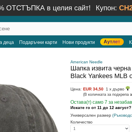
% ОТСТЪПКА в целия сайт!
Купон:
CH2
Аутлет
а деца
Подаръчни карти
Нови продукти
К
American Needle
Шапка извита черна 
Black Yankees MLB о
Цена:
EUR 34,50
1 x дърво
(В количката за подкрепа
Остава(т) само 7 за незаба
Искате го от 11 до 12 август
Универсален размер
(Ръководс
Количество