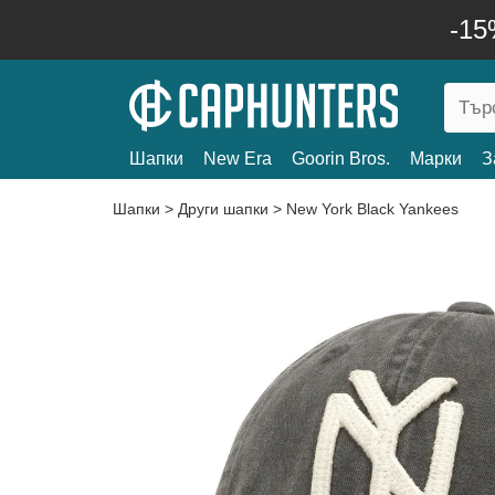
-15
Шапки
New Era
Goorin Bros.
Марки
З
Шапки
>
Други шапки
>
New York Black Yankees