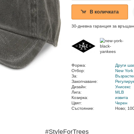
В количката
30-дневна гаранция за връщан
Форма:
Други ша
Отбор:
New York
За:
Възрасте
Закопчаване:
Регулиру
Дизайн:
Унисекс
Лига:
MLB
Козирка:
извита
Цвят:
Черен
Състояние:
Ново; 10
#StyleForTrees