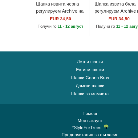
Шапка извита черна
Шапка извита бяла
регулируем Archive на
регулируем Archive 
Homestead Grays MLB
Los Angeles Dodgers
EUR 34,50
EUR 34,50
от American Needle
MLB от American
Получи го
11 - 12 август
Получи го
11 - 12 авг
Needle
Летни шапки
Евтини шапки
Шапки Goorin Bros
Дамски шапки
Шапки за момчета
Помощ
Моят акаунт
#StyleForTrees
Предпочитания за съгласие