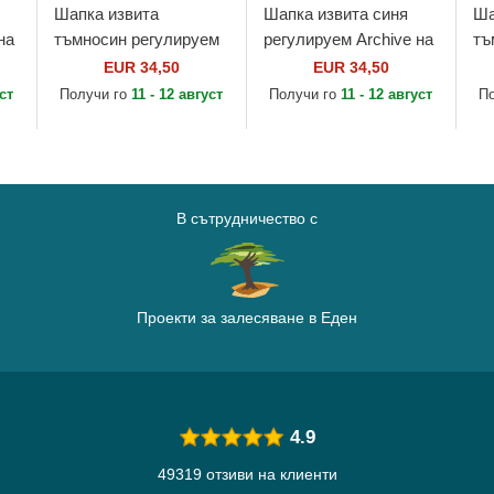
Шапка извита
Шапка извита синя
Ша
на
тъмносин регулируем
регулируем Archive на
тъ
Los Angeles Angels
Durham Bulls MiLB от
An
EUR 34,50
EUR 34,50
Archive на Los Angeles
American Needle
на
уст
Получи го
11 - 12 август
Получи го
11 - 12 август
П
Angels MLB от
от
American...
В сътрудничество с
Проекти за залесяване в Еден
4.9
49319 отзиви на клиенти