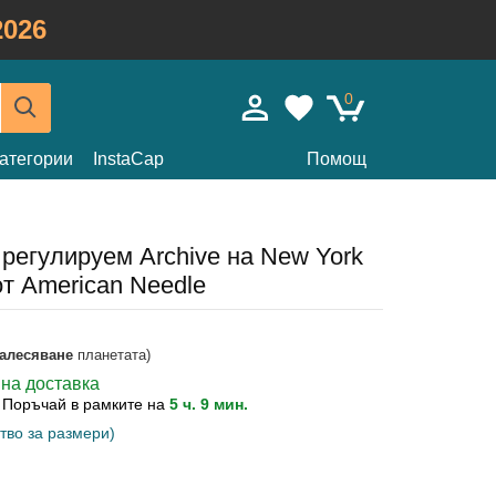
026
0
атегории
InstaCap
Помощ
регулируем Archive на New York
т American Needle
залесяване
планетата)
вна доставка
?
Поръчай в рамките на
5 ч. 9 мин.
тво за размери)