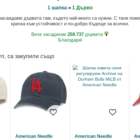
1 шапка
=
1 Дърво
 засаждаме дървета там, където най-много са нужни. С твоя пом
крачка към устойчивост и по-добро бъдеще за всички.
Вече засадихме
259.737
дървета
Благодаря!
ул, са закупили също
American Needle
American Needle
Am