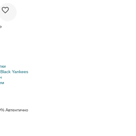
е
пки
 Black Yankees
н
ем
0% Автентично