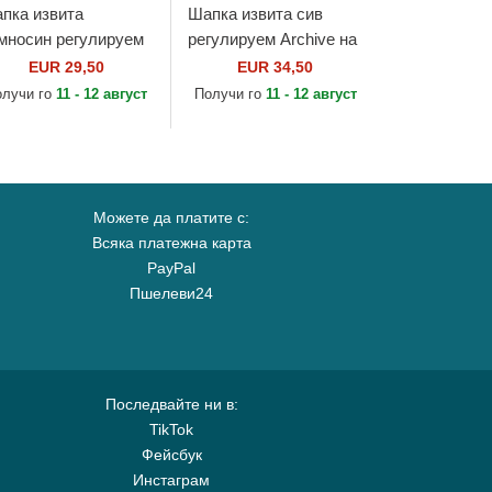
пка извита
Шапка извита сив
мносин регулируем
регулируем Archive на
aheim Aces Archive
Portland Beavers MiLB
EUR 29,50
EUR 34,50
 Anaheim Aces MLB
от American Needle
олучи го
11 - 12 август
Получи го
11 - 12 август
 American Needle
Можете да платите с:
Всяка платежна карта
PayPal
Пшелеви24
Последвайте ни в:
TikTok
Фейсбук
Инстаграм