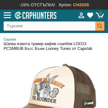
-15% ОТСТЪПКА!
Купон:
CH2026
0
Capslab
Шапка извита тракер кафяв снапбек LOO13
PCSMBUB Бъгс Бъни Looney Tunes от Capslab