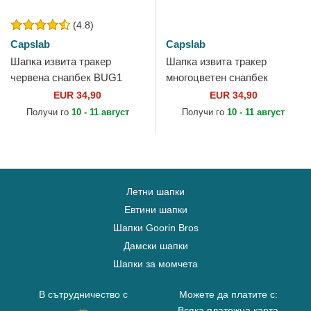
(4.8)
Capslab
Capslab
Шапка извита тракер
Шапка извита тракер
червена снапбек BUG1
многоцветен снапбек
Бъгс Бъни Looney Tunes от
LOO11 WHA Бъгс Бъни
EUR 34,90
EUR 34,90
Capslab
Looney Tunes от Capslab
Получи го
10 - 11 август
Получи го
10 - 11 август
Летни шапки
Евтини шапки
Шапки Goorin Bros
Дамски шапки
Шапки за момчета
В сътрудничество с
Можете да платите с:
Всяка платежна карта