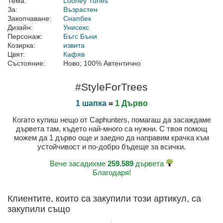
Тема:
Looney Tunes
За:
Възрастен
Закопчаване:
Снапбек
Дизайн:
Унисекс
Персонаж:
Бъгс Бъни
Козирка:
извита
Цвят:
Кафяв
Състояние:
Ново; 100% Автентично
#StyleForTrees
1 шапка
=
1 Дърво
Когато купиш нещо от Caphunters, помагаш да засаждаме
дървета там, където най-много са нужни. С твоя помощ
можем да 1 дърво още и заедно да направим крачка към
устойчивост и по-добро бъдеще за всички.
Вече засадихме
259.589
дървета
Благодаря!
Клиентите, които са закупили този артикул, са
закупили също