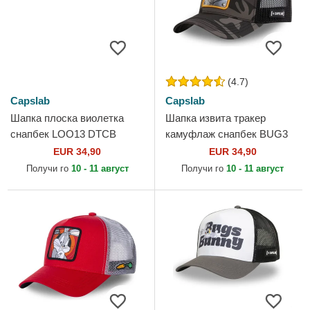
(4.7)
Capslab
Capslab
Шапка плоска виолетка
Шапка извита тракер
снапбек LOO13 DTCB
камуфлаж снапбек BUG3
Койот Looney Tunes от
CT Бъгс Бъни Looney Tunes
EUR 34,90
EUR 34,90
Capslab
от Capslab
Получи го
10 - 11 август
Получи го
10 - 11 август