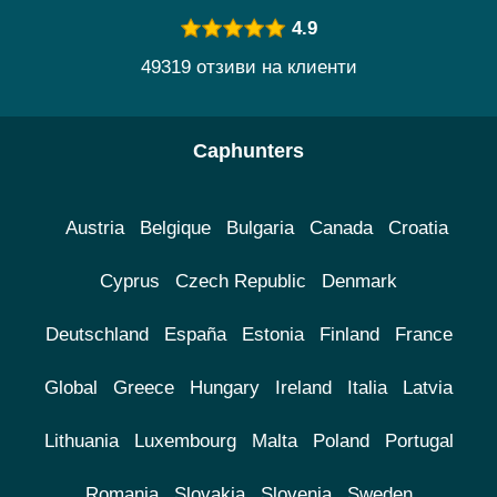
4.9
49319 отзиви на клиенти
Caphunters
Austria
Belgique
Bulgaria
Canada
Croatia
Cyprus
Czech Republic
Denmark
Deutschland
España
Estonia
Finland
France
Global
Greece
Hungary
Ireland
Italia
Latvia
Lithuania
Luxembourg
Malta
Poland
Portugal
Romania
Slovakia
Slovenia
Sweden