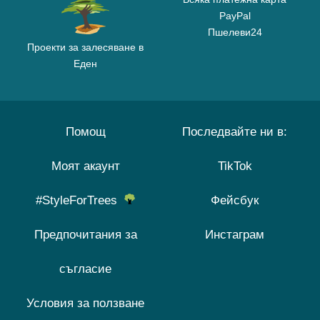
PayPal
Пшелеви24
Проекти за залесяване в
Еден
Помощ
Последвайте ни в:
Моят акаунт
TikTok
#StyleForTrees
Фейсбук
Предпочитания за
Инстаграм
съгласие
Условия за ползване