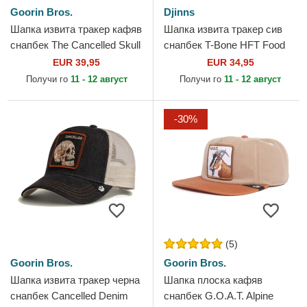
Goorin Bros.
Djinns
Шапка извита тракер кафяв
Шапка извита тракер сив
снапбек The Cancelled Skull
снапбек T-Bone HFT Food
Grit The Farm от Goorin
от Djinns
EUR 39,95
EUR 34,95
Bros.
Получи го
11 - 12 август
Получи го
11 - 12 август
-30%
(5)
Goorin Bros.
Goorin Bros.
Шапка извита тракер черна
Шапка плоска кафяв
снапбек Cancelled Denim
снапбек G.O.A.T. Alpine