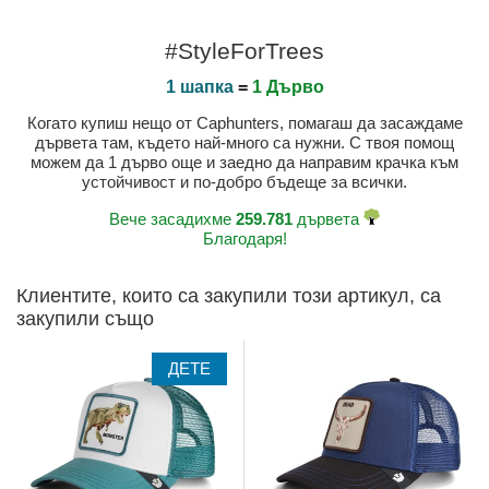
#StyleForTrees
1 шапка
=
1 Дърво
Когато купиш нещо от Caphunters, помагаш да засаждаме
дървета там, където най-много са нужни. С твоя помощ
можем да 1 дърво още и заедно да направим крачка към
устойчивост и по-добро бъдеще за всички.
Вече засадихме
259.781
дървета
Благодаря!
Клиентите, които са закупили този артикул, са
закупили също
ДЕТЕ