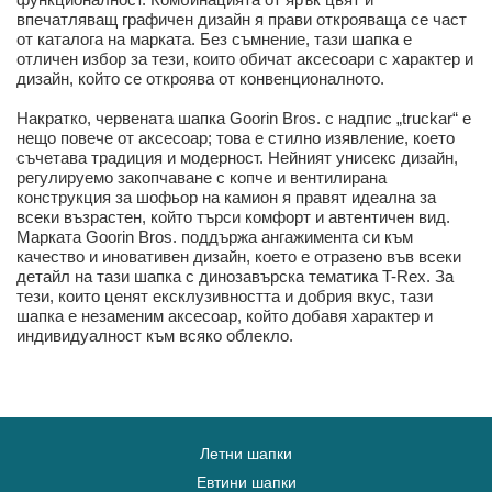
впечатляващ графичен дизайн я прави открояваща се част
от каталога на марката. Без съмнение, тази шапка е
отличен избор за тези, които обичат аксесоари с характер и
дизайн, който се откроява от конвенционалното.
Накратко, червената шапка Goorin Bros. с надпис „truckar“ е
нещо повече от аксесоар; това е стилно изявление, което
съчетава традиция и модерност. Нейният унисекс дизайн,
регулируемо закопчаване с копче и вентилирана
конструкция за шофьор на камион я правят идеална за
всеки възрастен, който търси комфорт и автентичен вид.
Марката Goorin Bros. поддържа ангажимента си към
качество и иновативен дизайн, което е отразено във всеки
детайл на тази шапка с динозавърска тематика T-Rex. За
тези, които ценят ексклузивността и добрия вкус, тази
шапка е незаменим аксесоар, който добавя характер и
индивидуалност към всяко облекло.
Летни шапки
Евтини шапки