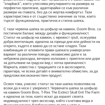
"snapback", което улеснява регулирането на размера за
перфектно прилягане, адаптирайки се към различни
размери на главата, без да се жертва комфортът. Тази
характеристика е от съществено значение за тези, които
търсят функционална, практична и стилна шапка.
С тази червена шапка за шофьор на камион, Goorin Bros. са
постигнали баланс между дизайн и функционалност.
Стилът на шофьор на камион, с мрежест гръб, осигурява
добра вентилация, идеална за горещи дни или дейности на
открито, където е важно да се остане хладен. Тази
комбинация от елементи прави шапката универсален
вариант за различни поводи, независимо дали е за
небрежна разходка, вечерно излизане с приятели или дори
за допълване на градски вид с нотка оригиналност.
Марката, известна с традициите си в аксесоарите,
гарантира, че всеки детайл е внимателно обмислен, за да
предложи висококачествен продукт.
Освен това, унисекс стилът на тази шапка позволява на
всеки да я носи с увереност. Червената шапка за шофьор
на камион Goorin Bros. T-Rex The Extinct Skull Grit The Farm
е идеална за тези, които искат да изразят своята
индивидуалност чрез аксесоар, който съчетава мода и
функционалност. Комбинацията от ярък цвят и