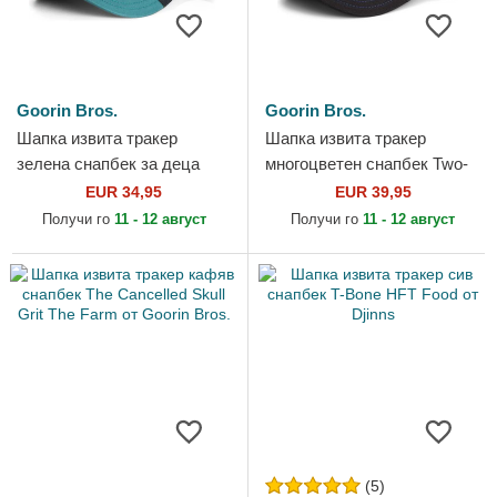
Goorin Bros.
Goorin Bros.
Шапка извита тракер
Шапка извита тракер
зелена снапбек за деца
многоцветен снапбек Two-
Sea Monster The Farm от
Tone Skull Grit The Farm от
EUR 34,95
EUR 39,95
Goorin Bros.
Goorin Bros.
Получи го
11 - 12 август
Получи го
11 - 12 август
(5)