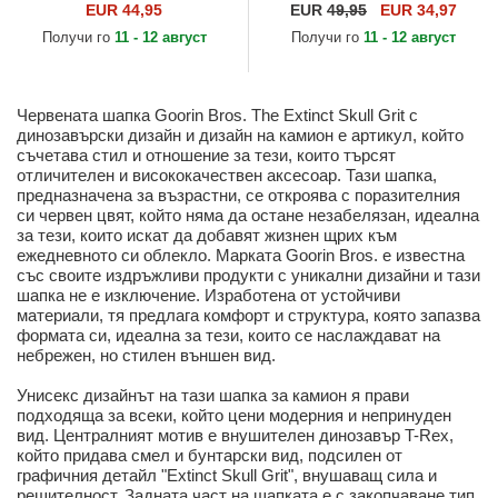
Skull The Farm от Goorin
Base The Farm Flats The
EUR 44,95
EUR
49,95
EUR 34,97
Bros.
Farm от Goorin Bros.
Получи го
11 - 12 август
Получи го
11 - 12 август
Червената шапка Goorin Bros. The Extinct Skull Grit с
динозавърски дизайн и дизайн на камион е артикул, който
съчетава стил и отношение за тези, които търсят
отличителен и висококачествен аксесоар. Тази шапка,
предназначена за възрастни, се откроява с поразителния
си червен цвят, който няма да остане незабелязан, идеална
за тези, които искат да добавят жизнен щрих към
ежедневното си облекло. Марката Goorin Bros. е известна
със своите издръжливи продукти с уникални дизайни и тази
шапка не е изключение. Изработена от устойчиви
материали, тя предлага комфорт и структура, която запазва
формата си, идеална за тези, които се наслаждават на
небрежен, но стилен външен вид.
Унисекс дизайнът на тази шапка за камион я прави
подходяща за всеки, който цени модерния и непринуден
вид. Централният мотив е внушителен динозавър T-Rex,
който придава смел и бунтарски вид, подсилен от
графичния детайл "Extinct Skull Grit", внушаващ сила и
решителност. Задната част на шапката е с закопчаване тип