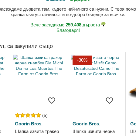
 засаждаме дървета там, където най-много са нужни. С твоя пом
крачка към устойчивост и по-добро бъдеще за всички.
Вече засадихме
259.408
дървета
Благодаря!
ул, са закупили също
-30%
(5)
Goorin Bros.
Goorin Bros.
Go
р
Шапка извита тракер
Шапка извита черна
Ша