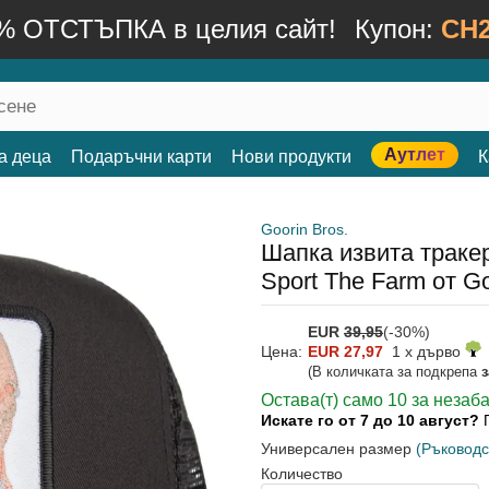
% ОТСТЪПКА в целия сайт!
Купон:
CH2
Аутлет
а деца
Подаръчни карти
Нови продукти
К
Goorin Bros.
Шапка извита траке
Sport The Farm от Go
EUR
39,95
(-30%)
Цена:
EUR 27,97
1 x дърво
(В количката за подкрепа
Остава(т) само 10 за незаб
Искате го от 7 до 10 август?
Универсален размер
(Ръководс
Количество