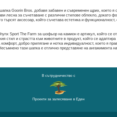
 шапка Goorin Bros. добавя забавен и съвременен щрих, което я
рави лесна за съчетаване с различни стилове облекло, докато 
ито търсят аксесоар, който съчетава естетика и функционалност
phynx Sport The Farm за шофьор на камион е артикул, който се о
ия стил и страстта към животните в продукт, който се адаптира
 комфорт, добро прилягане и нотка индивидуалност, което я пра
 Несъмнено тази шапка е отлично представяне на ангажимента на
В сътрудничество с
Проекти за залесяване в Еден