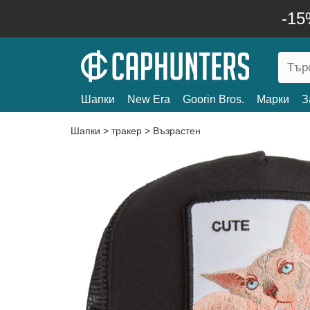
-15
Шапки
New Era
Goorin Bros.
Марки
З
Шапки
>
тракер
>
Възрастен