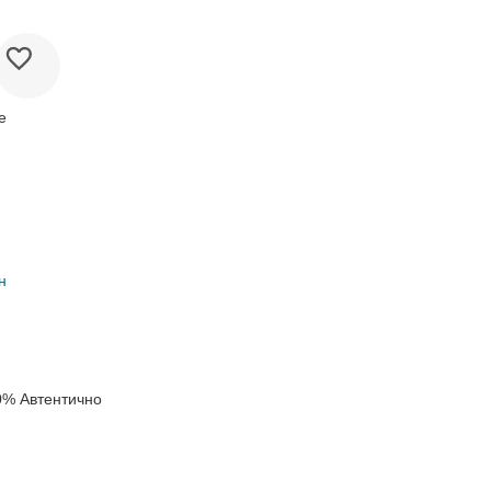
е
н
0% Автентично