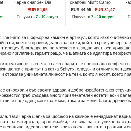
at
черна снапбек Dia
снапбек Misfit Camo
ка
The
Michi Dia на Los
Desaturated Camo The
де
EUR 54,95
EUR
44,95
EUR 31,47
Muertos The Farm от
Farm от Goorin Bros.
Th
ст
Получи го
7 - 10 август
Получи го
7 - 10 август
П
Goorin Bros.
Br
rt The Farm за шофьор на камион е артикул, който изключително
йна си, което я прави идеална за всеки, който търси универсале
ентилация благодарение на мрежестата задна част, осигуряваща
рано прилягане, гарантиращо, че шапката се адаптира перфектн
во и креативност в света на аксесоарите, е постигнала перфект
ази шапка е принтът на котка Sphynx, сладък и отличителен диза
 и отразява уникалната личност на тези, които я носят, което п
 се откроява и със своята здрава и добре изработена конструкц
 мрежестия гръб създава много привлекателен естетически бала
стни, е подходящ както за мъже, така и за жени, благодарение н
тила, тази черна шапка за шофьор на камион е ненадминат вариа
вото на материала, гарантирайки, че всяка част е уникална и д
е и сваляне, идеална за тези, които носят шапката в различни с