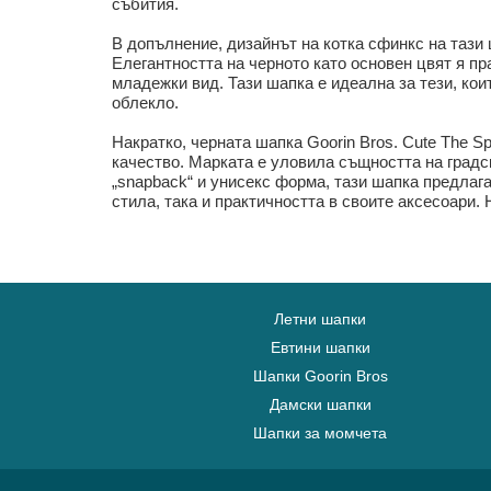
събития.
В допълнение, дизайнът на котка сфинкс на тази
Елегантността на черното като основен цвят я п
младежки вид. Тази шапка е идеална за тези, ко
облекло.
Накратко, черната шапка Goorin Bros. Cute The S
качество. Марката е уловила същността на градск
„snapback“ и унисекс форма, тази шапка предлага
стила, така и практичността в своите аксесоари.
Летни шапки
Евтини шапки
Шапки Goorin Bros
Дамски шапки
Шапки за момчета