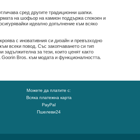
 отличава сред другите традиционни шапки.
формата на шофьор на камион поддържа спокоен и
, осигурявайки идеално допълнение към всяко
ткроява с иновативния си дизайн и превъзходно
 към всеки повод. Със закопчаването си тип
ви задължителна за тези, които ценят както
 Goorin Bros. към модата и функционалността.
Можете да платите с:
Всяка платежна карта
PayPal
Пшелеви24