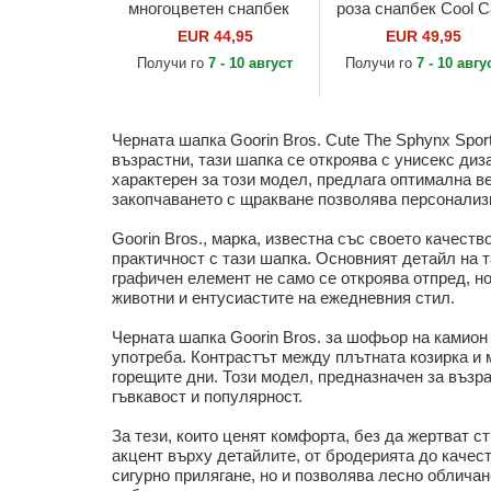
многоцветен снапбек
роза снапбек Cool C
Cute Remix The Farm
The Farm Premium 
EUR 44,95
EUR 49,95
от Goorin Bros.
Farm от Goorin Bros.
Получи го
7 - 10 август
Получи го
7 - 10 авгу
Черната шапка Goorin Bros. Cute The Sphynx Spo
възрастни, тази шапка се откроява с унисекс диза
характерен за този модел, предлага оптимална в
закопчаването с щракване позволява персонализи
Goorin Bros., марка, известна със своето качест
практичност с тази шапка. Основният детайл на т
графичен елемент не само се откроява отпред, но
животни и ентусиастите на ежедневния стил.
Черната шапка Goorin Bros. за шофьор на камион
употреба. Контрастът между плътната козирка и
горещите дни. Този модел, предназначен за възра
гъвкавост и популярност.
За тези, които ценят комфорта, без да жертват с
акцент върху детайлите, от бродерията до качест
сигурно прилягане, но и позволява лесно обличан