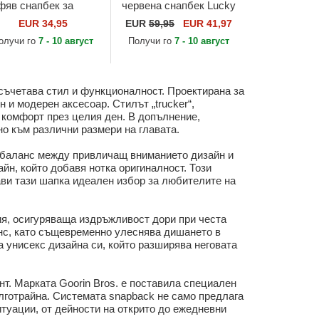
фяв снапбек за
червена снапбек Lucky
ца Curious Cat Mini
Maneki-Neko Happy
EUR 34,95
EUR
59,95
EUR 41,97
e Farm от Goorin
Thoughts The Farm от
олучи го
7 - 10 август
Получи го
7 - 10 август
os.
Goorin Bros.
 съчетава стил и функционалност. Проектирана за
н и модерен аксесоар. Стилът „trucker“,
 комфорт през целия ден. В допълнение,
о към различни размери на главата.
ен баланс между привличащ вниманието дизайн и
йн, който добавя нотка оригиналност. Този
рави тази шапка идеален избор за любителите на
ия, осигуряваща издръжливост дори при честа
нс, като същевременно улеснява дишането в
а унисекс дизайна си, който разширява неговата
нт. Марката Goorin Bros. е поставила специален
ълготрайна. Системата snapback не само предлага
итуации, от дейности на открито до ежедневни