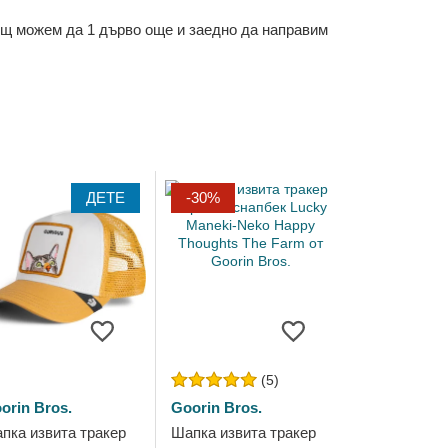
ощ можем да 1 дърво още и заедно да направим
ДЕТЕ
-30%
(5)
orin Bros.
Goorin Bros.
пка извита тракер
Шапка извита тракер