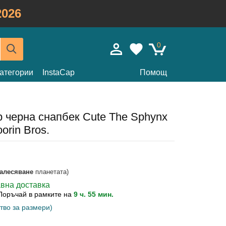
026
0
атегории
InstaCap
Помощ
р черна снапбек Cute The Sphynx
orin Bros.
залесяване
планетата)
авна доставка
Поръчай в рамките на
9 ч. 55 мин.
тво за размери)