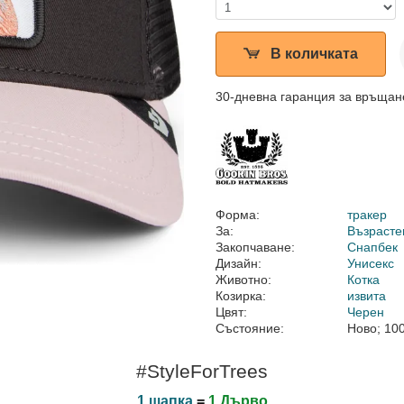
В количката
30-дневна гаранция за връщан
Форма:
тракер
За:
Възрасте
Закопчаване:
Снапбек
Дизайн:
Унисекс
Животно:
Котка
Козирка:
извита
Цвят:
Черен
Състояние:
Ново; 10
#StyleForTrees
1 шапка
=
1 Дърво