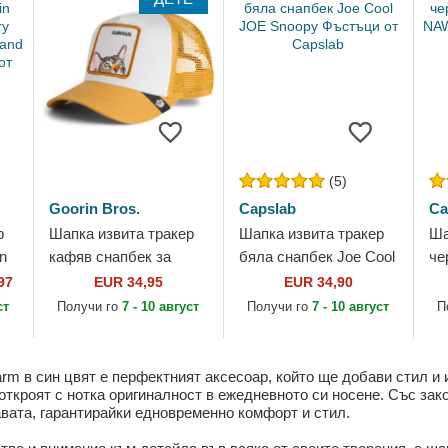
(5)
Goorin Bros.
Capslab
Ca
р
Шапка извита тракер
Шапка извита тракер
Ша
n
кафяв снапбек за
бяла снапбек Joe Cool
че
y
деца Curious Cat Mini
JOE Snoopy Фъстъци
Co
97
EUR 34,95
EUR 34,90
k
The Farm от Goorin
от Capslab
Фъ
ст
Получи го
7 - 10 август
Получи го
7 - 10 август
П
Bros.
arm в син цвят е перфектният аксесоар, който ще добави стил и
 откроят с нотка оригиналност в ежедневното си носене. Със зак
вата, гарантирайки едновременно комфорт и стил.