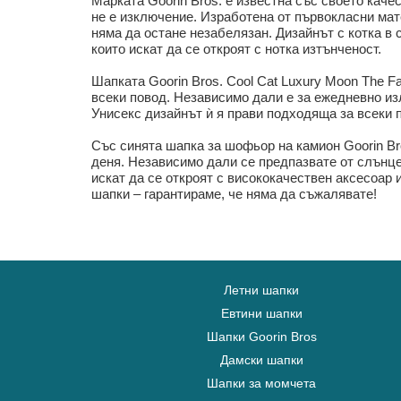
Марката Goorin Bros. е известна със своето каче
не е изключение. Изработена от първокласни мат
няма да остане незабелязан. Дизайнът с котка в 
които искат да се откроят с нотка изтънченост.
Шапката Goorin Bros. Cool Cat Luxury Moon The F
всеки повод. Независимо дали е за ежедневно изл
Унисекс дизайнът ѝ я прави подходяща за всеки п
Със синята шапка за шофьор на камион Goorin Bro
деня. Независимо дали се предпазвате от слънцет
искат да се откроят с висококачествен аксесоар
шапки – гарантираме, че няма да съжалявате!
Летни шапки
Евтини шапки
Шапки Goorin Bros
Дамски шапки
Шапки за момчета