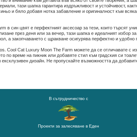
ство и внимание към детайла във всяко от своите творения, а ша
ериали, тази шапка гарантира издръжливост и устойчивост, какт
синьо и бяло добавя нотка забавление и оригиналност към всяка 
arm в син цвят е перфектният аксесоар за тези, които търсят у
изане през деня или за вечер, тази шапка е идеалният избор за 
ол, а закопчаването с щракване осигурява перфектно и удобно п
s. Cool Cat Luxury Moon The Farm можете да се отличавате с из
о по време на пикник или добавяте стил към градския си тоалет
 и ексклузивен дизайн. Не пропускайте възможността да добавит
В сътрудничество с
Проекти за залесяване в Еден