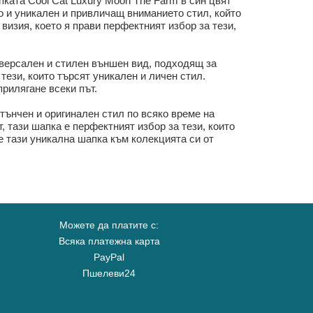
пката Cool Cat Luxury Moon The Farm в син цвят
о и уникален и привличащ вниманието стил, който
визия, което я прави перфектният избор за тези,
ниверсален и стилен външен вид, подходящ за
тези, които търсят уникален и личен стил.
рилягане всеки път.
тънчен и оригинален стил по всяко време на
, тази шапка е перфектният избор за тези, които
е тази уникална шапка към колекцията си от
Можете да платите с:
Всяка платежна карта
PayPal
Пшелеви24