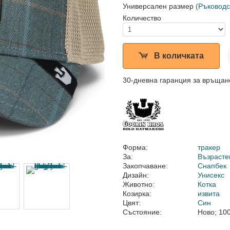
Универсален размер
(Ръководс
Количество
В количката
30-дневна гаранция за връщан
Форма:
тракер
За:
Възрасте
Закопчаване:
Снапбек
Дизайн:
Унисекс
Животно:
Котка
Козирка:
извита
Цвят:
Син
Състояние:
Ново; 10