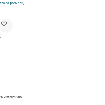
тво за размери)
е
н
0% Автентично