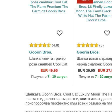
(4.8)
(5)
Goorin Bros.
Goorin Bros.
Шапка извита тракер
Шапка извита траке
роза снапбек Cool Cat
черна снапбек Goori
The Farm Premium The
Bros. Lit Firefly Luxur
EUR 49,95
EUR
39,95
EUR 27,
Farm от Goorin Bros.
Moon The Farm Blac
Получи го
7 - 10 август
Получи го
7 - 10 авгу
and White...
Шапката Goorin Bros. Cool Cat Luxury Moon The F
шапка е идеална за възрастни, които искат да се
приспособява перфектно към всеки размер на гла