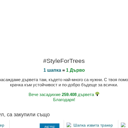
#StyleForTrees
1 шапка
=
1 Дърво
 засаждаме дървета там, където най-много са нужни. С твоя пом
крачка към устойчивост и по-добро бъдеще за всички.
Вече засадихме
259.408
дървета
Благодаря!
ул, са закупили също
ДЕТЕ