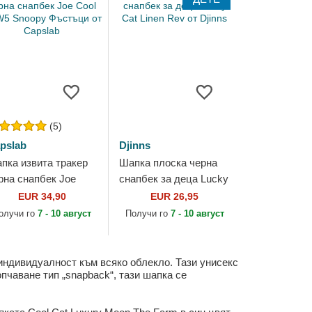
(5)
pslab
Djinns
пка извита тракер
Шапка плоска черна
рна снапбек Joe
снапбек за деца Lucky
ol NAW5 Snoopy
Cat Linen Rev от Djinns
EUR 34,90
EUR 26,95
стъци от Capslab
олучи го
7 - 10 август
Получи го
7 - 10 август
 индивидуалност към всяко облекло. Тази унисекс
опчаване тип „snapback“, тази шапка се