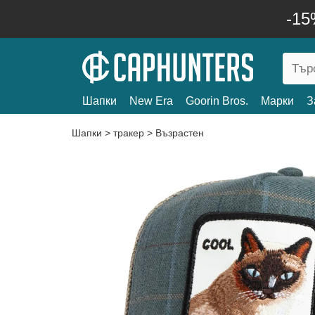
-15
Шапки
New Era
Goorin Bros.
Марки
З
Шапки
>
тракер
>
Възрастен