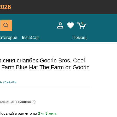
026
0
атегории
InstaCap
Помощ
 синя снапбек Goorin Bros. Cool
 Farm Blue Hat The Farm от Goorin
на клиенти
залесяване
планетата)
Поръчай в рамките на
2 ч. 8 мин.