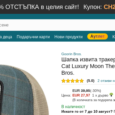
% ОТСТЪПКА в целия сайт!
Купон:
CH2
Аутлет
а деца
Подаръчни карти
Нови продукти
К
Goorin Bros.
Шапка извита тракер
Cat Luxury Moon The
Bros.
(5.0)
2 отзиви 
EUR
39,95
(-30%)
Цена:
EUR 27,97
1 x дърво
(В количката за подкрепа
В наличност
Искате го от 7 до 10 август?