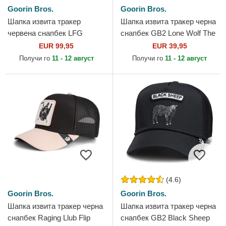
Goorin Bros.
Goorin Bros.
Шапка извита тракер
Шапка извита тракер черна
червена снапбек LFG
снапбек GB2 Lone Wolf The
Raging Bull Pre-Game
Rocker The Farm от Goorin
EUR 99,95
EUR 39,95
Seasonal The Farm от
Bros.
Получи го
11 - 12 август
Получи го
11 - 12 август
Goorin Bros.
(4.6)
Goorin Bros.
Goorin Bros.
Шапка извита тракер черна
Шапка извита тракер черна
снапбек Raging Llub Flip
снапбек GB2 Black Sheep