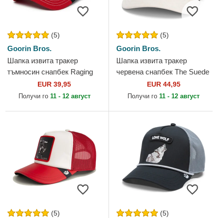
(5)
(5)
Goorin Bros.
Goorin Bros.
Шапка извита тракер
Шапка извита тракер
тъмносин снапбек Raging
червена снапбек The Suede
Bull Fab Farm The Farm от
Bull Global Core Micro Suede
EUR 39,95
EUR 44,95
Goorin Bros.
The Farm от Goorin Bros.
Получи го
11 - 12 август
Получи го
11 - 12 август
(5)
(5)