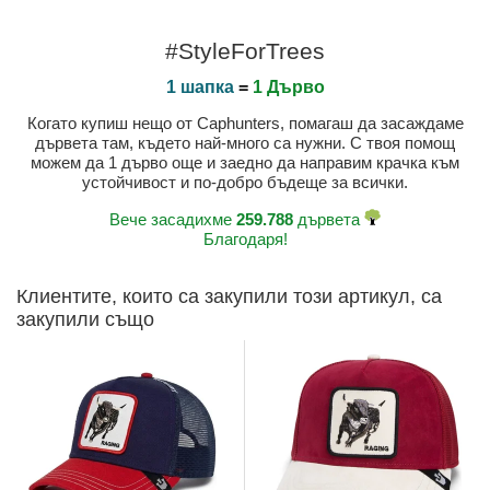
#StyleForTrees
1 шапка
=
1 Дърво
Когато купиш нещо от Caphunters, помагаш да засаждаме
дървета там, където най-много са нужни. С твоя помощ
можем да 1 дърво още и заедно да направим крачка към
устойчивост и по-добро бъдеще за всички.
Вече засадихме
259.788
дървета
Благодаря!
Клиентите, които са закупили този артикул, са
закупили също