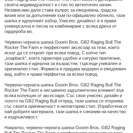
своята индивидуалност и стил по автентичен начин.
Независимо дали става въпрос за ежедневна, градска
визия или за допълнение към по-официално облекло, тази
шапка е идеалният избор. Унисекс дизайнът ѝ я прави
универсална и лесна за комбиниране с всяка дреха от
гардероба ви.
Червено-черната шапка Goorin Bros. GB2 Raging Bull The
Rocker The Farm е перфектният аксесоар за тези, които
искат да се откроят при всеки повод. С копче тип
„snapback“, което гарантира удобно и сигурно прилягане,
тази шапка е идеална за възрастни, търсещи уникален и
оригинален стил. Формата ѝ придава модерен и ежедневен
вид, който я прави перфектна за всеки повод.
Червено-черната шапка Goorin Bros. GB2 Raging Bull The
Rocker The Farm е несъмнено задължителен елемент във
всяка колекция от аксесоари. Със своя унисекс дизайн и
логото на GB2 Raging Bull отпред, тази шапка се откроява
със своята оригиналност и неповторим стил. Изработена от
най-добрите материали, тази шапка е синоним на качество
и издръжливост.
Накратко, червено-черната шапка Goorin Bros. GB2 Raging
Bull The Rocker The Farm е перфектният аксесоар за тези,