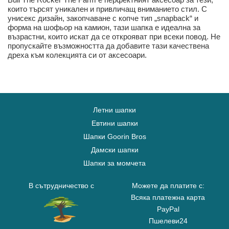
които търсят уникален и привличащ вниманието стил. С
унисекс дизайн, закопчаване с копче тип „snapback“ и
форма на шофьор на камион, тази шапка е идеална за
възрастни, които искат да се открояват при всеки повод. Не
пропускайте възможността да добавите тази качествена
дреха към колекцията си от аксесоари.
Летни шапки
Евтини шапки
Шапки Goorin Bros
Дамски шапки
Шапки за момчета
В сътрудничество с
Можете да платите с:
Всяка платежна карта
PayPal
Пшелеви24