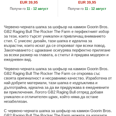
Side 2 The Farm от Goorin
The Rocker The Farm от
EUR 39,95
EUR 39,95
Bros.
Goorin Bros.
Получи го
11 - 12 август
Получи го
11 - 12 август
Червено-черната шапка за шофьор на камион Goorin Bros.
GB2 Raging Bull The Rocker The Farm е перфектният избор
за тези, които търсят уникален и привличащ вниманието
стил. С унисекс дизайн, тази шапка е идеална за
възрастни, които искат да се открояват при всеки повод.
Закопчаването с щракване осигурява перфектно прилягане
за всеки размер на главата, а стилът ѝ придава модерен и
ежедневен вид.
Червено-черната шапка за шофьор на камион Goorin Bros.
GB2 Raging Bull The Rocker The Farm се откроява със
своята оригиналност и несравнимо качество. Изработена от
най-добрите материали, тази шапка е издръжлива и
дълготрайна, идеална за да ви придружава в ежедневните
ви приключения. Логото GB2 Raging Bull отпред добавя
уникален и отличителен щрих, който няма да остане
незабелязан.
С червено-черната шапка за шофьор на камион Goorin Bros.
GB2 Raging Bull The Rocker The Farm можете да изразите