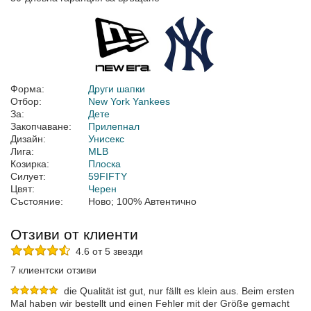
Форма:
Други шапки
Отбор:
New York Yankees
За:
Дете
Закопчаване:
Прилепнал
Дизайн:
Унисекс
Лига:
MLB
Козирка:
Плоска
Силует:
59FIFTY
Цвят:
Черен
Състояние:
Ново; 100% Автентично
Отзиви от клиенти
4.6 от 5 звезди
7 клиентски отзиви
die Qualität ist gut, nur fällt es klein aus. Beim ersten
Mal haben wir bestellt und einen Fehler mit der Größe gemacht