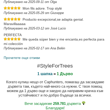
Публикувано на 2025-09-11 от Olga
Mon fils adore. Trop stylé
Публикувано на 2025-05-29 от Giuseppe
Producto excepcional,se adapta genial.
Maravillaaaaa
Публикувано на 2025-03-12 от José Lucio
PERFECTA
Me queda súper bien y me encanta,es perfecta para
mi colección
Публикувано на 2025-02-17 от Ana Belén
Прочетете още отзиви
#StyleForTrees
1 шапка
=
1 Дърво
Когато купиш нещо от Caphunters, помагаш да засаждаме
дървета там, където най-много са нужни. С твоя помощ
можем да 1 дърво още и заедно да направим крачка към
устойчивост и по-добро бъдеще за всички.
Вече засадихме
259.781
дървета
Благодаря!