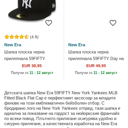
(4.8)
New Era
New Era
Шапка плоска черна
Шапка плоска черна
прилепнала 59FIFTY
прилепнала 59FIFTY Day на
Essential на New York
New York Yankees MLB от
EUR 38,95
EUR 49,95
Yankees MLB от New Era
New Era
Получи го
11 - 12 август
Получи го
11 - 12 август
Детската шапка New Era 59FIFTY New York Yankees MLB
Fitted Black Flat Cap е перфектният аксесоар за младите
фенове на този емблематичен бейзболен отбор. С
бродирано лого на New York Yankees отпред, тази шапка е
идеална за показване на гордост за нюйоркския франчайз
по всеки повод. Плътното прилягане осигурява удобно и
сигурно прилягане, а качествената изработка на New Era