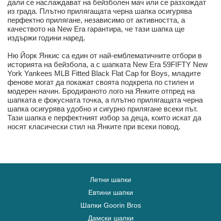
дали се наслаждават на бейзболен мач или се разхождат
из града. Плътно прилягащата черна шапка осигурява
перфектно прилягане, независимо от активността, а
качеството на New Era гарантира, че тази шапка ще
издържи години наред.
Ню Йорк Янкис са един от най-емблематичните отбори в
историята на бейзбола, а с шапката New Era 59FIFTY New
York Yankees MLB Fitted Black Flat Cap for Boys, младите
фенове могат да покажат своята подкрепа по стилен и
модерен начин. Бродираното лого на Янките отпред на
шапката е фокусната точка, а плътно прилягащата черна
шапка осигурява удобно и сигурно прилягане всеки път.
Тази шапка е перфектният избор за деца, които искат да
носят класически стил на Янките при всеки повод.
Летни шапки
Евтини шапки
Шапки Goorin Bros
Дамски шапки