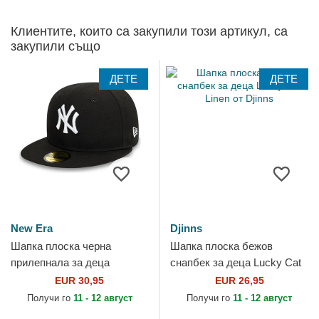
Клиентите, които са закупили този артикул, са
закупили също
ДЕТЕ
ДЕТЕ
New Era
Djinns
Шапка плоска черна
Шапка плоска бежов
прилепнала за деца
снапбек за деца Lucky Cat
59FIFTY My First на New
Linen от Djinns
EUR 30,95
EUR 26,95
York Yankees MLB от New
Получи го
11 - 12 август
Получи го
11 - 12 август
Era