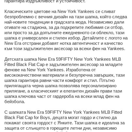
гарантира издръжливост и устойчивост.
Класическите цветове на New York Yankees се сливат
безпроблемно с вечния дизайн на тази шапка, който следва
най-новите тенденции в градската мода. Независимо дали
отивате на стадиона, за да подкрепите любимия си отбор,
или просто за да допълните ежедневното си облекло, тази
шапка е универсален и стилен избор. Детайлите с логото на
New Era отстрани добавят нотка автентичност и качество
към този задължителен аксесоар за всеки фен на Yankees.
Детската шапка New Era 59FIFTY New York Yankees MLB
Fitted Black Flat Cap е задължителен аксесоар за младите
фенове на New York Yankees. Изработена от
висококачествени материали и безупречна завършек, тази
шапка гарантира равни части комфорт и стил. Плътно
прилягащата черна шапка позволява персонализирано
прилягане, а класическият и елегантен дизайн прави тази
шапка ключова част от гардероба на всеки млад фен на
бейзбола.
С шапката New Era 59FIFTY New York Yankees MLB Fitted
Black Flat Cap for Boys, децата могат гордо и стилно да
покажат своята гордост с Янките. Тази шапка е идеална за
защита от слънцето в горещите летни дни, независимо