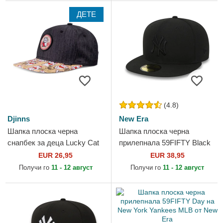
ДЕТЕ
(4.8)
Djinns
New Era
Шапка плоска черна
Шапка плоска черна
снапбек за деца Lucky Cat
прилепнала 59FIFTY Black
Linen Rev от Djinns
on Black на New York
EUR 26,95
EUR 38,95
Yankees MLB от New Era
Получи го
11 - 12 август
Получи го
11 - 12 август