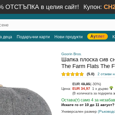
% ОТСТЪПКА в целия сайт!
Купон:
CH2
Аутлет
а деца
Подаръчни карти
Нови продукти
К
Goorin Bros.
Шапка плоска сив сн
The Farm Flats The F
(5.0)
2 отзиви 
EUR
49,95
(-30%)
Цена:
EUR 34,97
1 x дърво
(В количката за подкрепа
Остава(т) само 4 за незаба
Искате го от 10 до 11 август
Универсален размер
(Ръководс