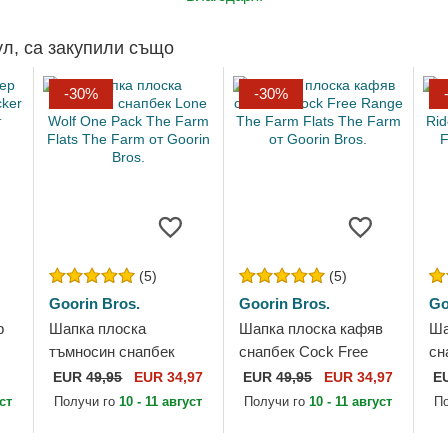
ул, са закупили също
-30%
-30%
(5)
(5)
Goorin Bros.
Goorin Bros.
Go
р
Шапка плоска
Шапка плоска кафяв
Ша
тъмносин снапбек
снапбек Cock Free
сн
Lone Wolf One Pack
Range The Farm Flats
Ri
EUR
49,95
EUR 34,97
EUR
49,95
EUR 34,97
E
The Farm Flats The
The Farm от Goorin
Th
уст
Получи го
10 - 11 август
Получи го
10 - 11 август
П
Farm от Goorin Bros.
Bros.
Br