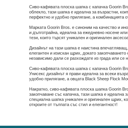
Сиво-кафявата плоска шапка с капачка Goorin Bro
облекло, тази шапка е идеална за възрастни, кои
перфектно и удобно прилягане, а комбинацията о
Марката Goorin Bros. е синоним на качество и и
и дълготрайна, идеална за ежедневно носене или 
тези, които търсят уникален и оригинален аксесо
Дизайнът на тази шапка е наистина впечатляващ,
елегантен и изискан щрих, докато закопчаването 
независимо дали се разхождате из града или се 
Сиво-кафявата плоска шапка с капачка Goorin Br
Унисекс дизайнът я прави идеална за всеки възра
удобно прилягане, а овцата Black Sheep Flock Mo
Накратко, сиво-кафявата плоска шапка Goorin Bro
закопчаване със капачка, тази шапка е идеална з
специална шапка уникален и оригинален щрих, кое
откроите от тълпата със стил и елегантност!