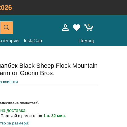
026
0
атегории
InstaCap
Помощ
апбек Black Sheep Flock Mountain
arm от Goorin Bros.
на клиенти
залесяване
планетата)
вна доставка
?
Поръчай в рамките на
1 ч. 32 мин.
тво за размери)