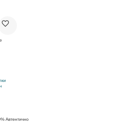
е
пки
н
0% Автентично