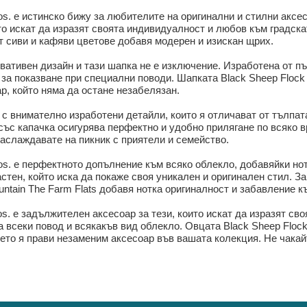
s. е истинско бижу за любителите на оригинални и стилни аксес
то искат да изразят своята индивидуалност и любов към градск
т сиви и кафяви цветове добавя модерен и изискан щрих.
новативен дизайн и тази шапка не е изключение. Изработена от 
за показване при специални поводи. Шапката Black Sheep Flock 
ар, който няма да остане незабелязан.
 с внимателно изработени детайли, които я отличават от тълпа
със капачка осигурява перфектно и удобно прилягане по всяко в
наслаждавате на пикник с приятели и семейство.
os. е перфектното допълнение към всяко облекло, добавяйки нот
стен, който иска да покаже своя уникален и оригинален стил. З
untain The Farm Flats добавя нотка оригиналност и забавление 
s. е задължителен аксесоар за тези, които искат да изразят сво
а всеки повод и всякакъв вид облекло. Овцата Black Sheep Flock
то я прави незаменим аксесоар във вашата колекция. Не чакайте