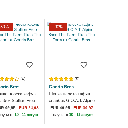
-50%
-30%
(4)
(5)
orin Bros.
Goorin Bros.
пка плоска кафяв
Шапка плоска кафяв
апбек Stallion Free
снапбек G.O.A.T. Alpine
der The Farm Flats
Base The Farm Flats
UR
49,95
EUR 24,98
EUR
49,95
EUR 34,97
e Farm от Goorin
The Farm от Goorin
олучи го
10 - 11 август
Получи го
10 - 11 август
os.
Bros.