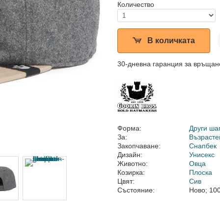
Количество
В количката
30-дневна гаранция за връщан
Форма:
Други ша
За:
Възрасте
Закопчаване:
Снапбек
Дизайн:
Унисекс
Животно:
Овца
Козирка:
Плоска
Цвят:
Сив
Състояние:
Ново; 10