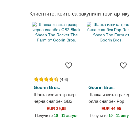
Клиентите, които са закупили този артик
(4.6)
Goorin Bros.
Goorin Bros.
Шапка извита тракер
Шапка извита траке
черна снапбек GB2
бяла снапбек Pop
Black Sheep The
Rocker Sheep The
EUR 39,95
EUR 44,95
Rocker The Farm от
Farm от Goorin Bros.
Получи го
10 - 11 август
Получи го
10 - 11 авг
Goorin Bros.