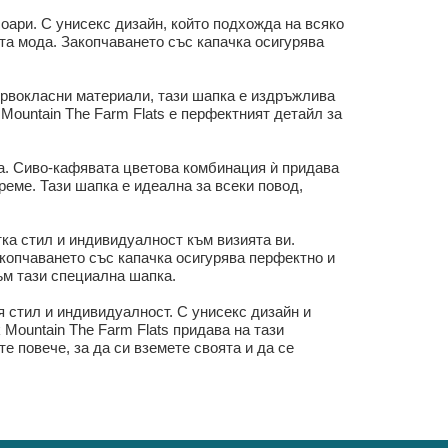
оари. С унисекс дизайн, който подхожда на всяко
ата мода. Закопчаването със капачка осигурява
първокласни материали, тази шапка е издръжлива
Mountain The Farm Flats е перфектният детайл за
та. Сиво-кафявата цветова комбинация ѝ придава
реме. Тази шапка е идеална за всеки повод,
ка стил и индивидуалност към визията ви.
акопчаването със капачка осигурява перфектно и
към тази специална шапка.
я стил и индивидуалност. С унисекс дизайн и
 Mountain The Farm Flats придава на тази
 повече, за да си вземете своята и да се