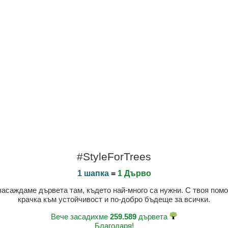
#StyleForTrees
1 шапка
=
1 Дърво
 засаждаме дървета там, където най-много са нужни. С твоя пом
крачка към устойчивост и по-добро бъдеще за всички.
Вече засадихме
259.589
дървета
Благодаря!