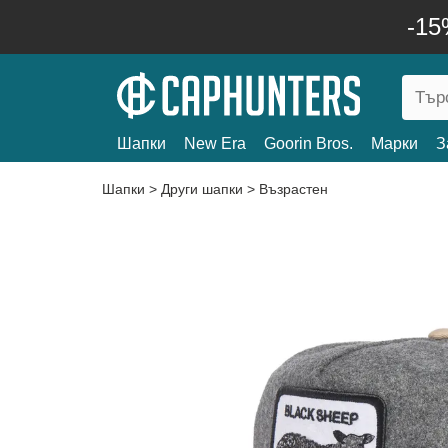
-15
Шапки
New Era
Goorin Bros.
Марки
З
Шапки
>
Други шапки
>
Възрастен