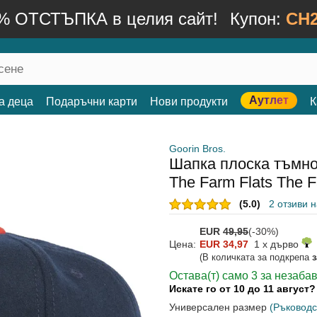
% ОТСТЪПКА в целия сайт!
Купон:
CH2
Аутлет
а деца
Подаръчни карти
Нови продукти
К
Goorin Bros.
Шапка плоска тъмно
The Farm Flats The F
(5.0)
2 отзиви 
EUR
49,95
(-30%)
Цена:
EUR 34,97
1 x дърво
(В количката за подкрепа
Остава(т) само 3 за незаба
Искате го от 10 до 11 август
Универсален размер
(Ръководс