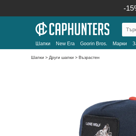
-15
Шапки
New Era
Goorin Bros.
Марки
З
Шапки
>
Други шапки
>
Възрастен