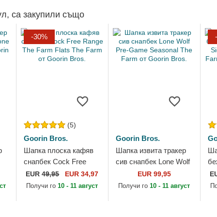
ул, са закупили също
-30%
(5)
Goorin Bros.
Goorin Bros.
Go
р
Шапка плоска кафяв
Шапка извита тракер
Ша
снапбек Cock Free
сив снапбек Lone Wolf
бе
от
Range The Farm Flats
Pre-Game Seasonal
Wo
EUR
49,95
EUR 34,97
EUR 99,95
E
The Farm от Goorin
The Farm от Goorin
Th
уст
Получи го
10 - 11 август
Получи го
10 - 11 август
П
Bros.
Bros.
Fa