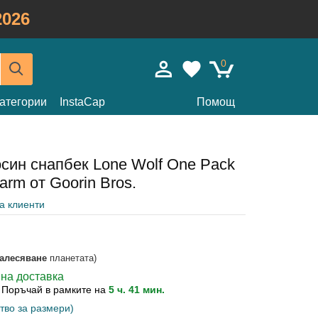
026
0
атегории
InstaCap
Помощ
син снапбек Lone Wolf One Pack
arm от Goorin Bros.
на клиенти
залесяване
планетата)
вна доставка
?
Поръчай в рамките на
5 ч. 41 мин.
тво за размери)