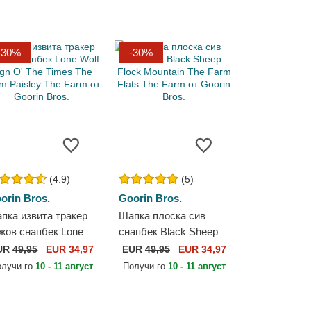
-30%
-30%
(4.9)
(5)
orin Bros.
Goorin Bros.
пка извита тракер
Шапка плоска сив
жов снапбек Lone
снапбек Black Sheep
lf Sign O' The Times
Flock Mountain The
UR
49,95
EUR 34,97
EUR
49,95
EUR 34,97
e Farm Paisley The
Farm Flats The Farm от
олучи го
10 - 11 август
Получи го
10 - 11 август
rm от Goorin...
Goorin Bros.