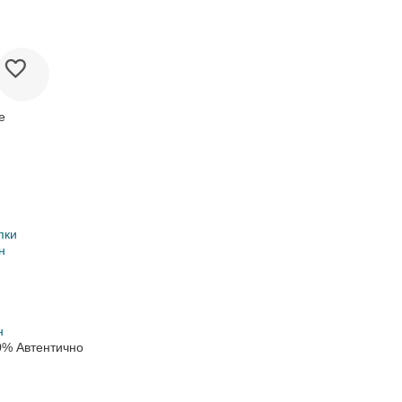
е
пки
н
н
0% Автентично