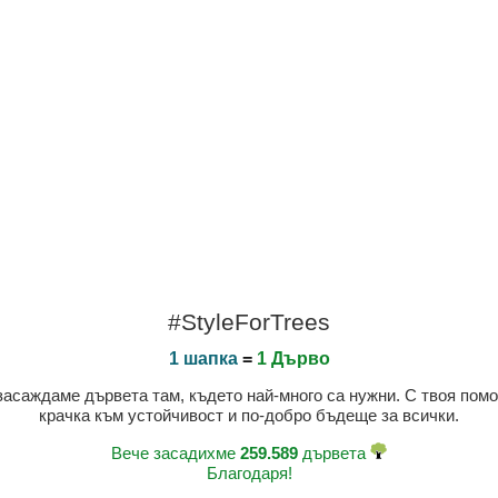
#StyleForTrees
1 шапка
=
1 Дърво
 засаждаме дървета там, където най-много са нужни. С твоя пом
крачка към устойчивост и по-добро бъдеще за всички.
Вече засадихме
259.589
дървета
Благодаря!