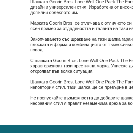
Шапката Goorin Bros. Lone Wolf One Pack The Far
дизайн и универсален стил. Изработена от високо
допълни облеклото им.
Марката Goorin Bros. се отличава с отличното си
ясен пример за отдадеността и таланта на тази и
Закопчаването със щракване на тази шапка гаран
плоската ѝ форма и комбинацията от тъмносиньо 
повод.
С шапката Goorin Bros. Lone Wolf One Pack The F
характеризират тази престижна марка. Унисекс ди
открояват във всяка ситуация.
Шапката Goorin Bros. Lone Wolf One Pack The Far
неповторим стил, тази шапка ще се превърне в ц
Не пропускайте възможността да добавите шапката
несравним стил я правят незаменима дреха за вс