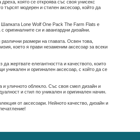
 дреха, която се откроява със своя унисекс
о търсят модерен и стилен аксесоар, който да
 Шапката Lone Wolf One Pack The Farm Flats е
 с оригиналните си и авангардни дизайни.
 различни размери на главата. Освен това,
изия, което я прави незаменим аксесоар за всеки
з да жертвате елегантността и качеството, които
и уникален и оригинален аксесоар, с който да се
а и уличното облекло. Със своя смел дизайн и
дуалност и стил по уникален и оригинален начин.
олекция от аксесоари. Нейното качество, дизайн и
впечатление!