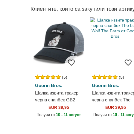
Клиентите, които са закупили този артик
(5)
(5)
Goorin Bros.
Goorin Bros.
Шапка извита тракер
Шапка извита траке
черна снапбек GB2
черна снапбек The
Lone Wolf The Rocker
Lone Wolf The Farm 
EUR 39,95
EUR 39,95
The Farm от Goorin
Goorin Bros.
Получи го
10 - 11 август
Получи го
10 - 11 авг
Bros.