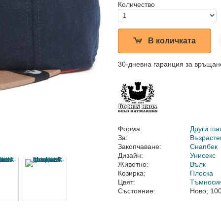
Количество
В количката
30-дневна гаранция за връщан
Форма:
Други ша
За:
Възрасте
Закопчаване:
Снапбек
Дизайн:
Унисекс
Животно:
Вълк
Козирка:
Плоска
Цвят:
Тъмноси
Състояние:
Ново; 10