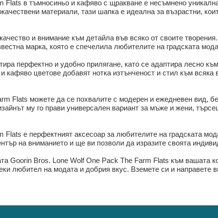
m Flats в тъмносиньо и кафяво с щракване е несъмнено уникална
качествени материали, тази шапка е идеална за възрастни, коит
 качество и внимание към детайла във всяко от своите творения.
звестна марка, която е спечелила любителите на градската мода
тира перфектно и удобно прилягане, като се адаптира лесно към
и кафяво цветове добавят нотка изтънченост и стил към всяка в
arm Flats можете да се похвалите с модерен и ежедневен вид, бе
зайнът му го прави универсален вариант за мъже и жени, търсещ
m Flats е перфектният аксесоар за любителите на градската мод
ентър на вниманието и ще ви позволи да изразите своята индиви
 Goorin Bros. Lone Wolf One Pack The Farm Flats към вашата к
еки любител на модата и добрия вкус. Вземете си и направете 