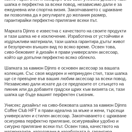
шапка е перфектна за всеки повод, независимо дали е за
ежедневна или спортна визия. Закопчаването с щракване
ви позволява да я регулирате до желания размер,
гарантирайки перфектно прилягане всеки път.
Марката Djinns е известна с качеството на своите продукти
и тази шапка не е изключение. Изработена от устойчиви и
издръжливи материали, тази шапка гарантира дълъг живот
и безупречен външен вид по всяко време. Освен това,
сиво-бежовият ѝ дизайн я прави универсален аксесоар,
който ще допълни перфектно всяко облекло.
Шапката за камион Djinns е основен аксесоар за вашата
колекция. Със своя модерен и непринуден стил, тази шапка
ще се превърне във вашия любим аксесоар за всеки повод.
Независимо дали искате да се предпазите от слънцето на
пикник или да добавите градски щрих към визията си, тази
шапка ще бъде вашият перфектен съюзник.
Унисекс дизайнът на сиво-бежовата шапка за камион Djinns
Coffee Club HFT я прави идеална за мъже и жени, търсещи
универсален и стилен аксесоар. Закопчаването с щракване
осигурява перфектно прилягане, осигурявайки удобно и
сигурно прилягане всеки път. Освен това, качеството на
материалите, използвани в изработката ѝ, гарантира