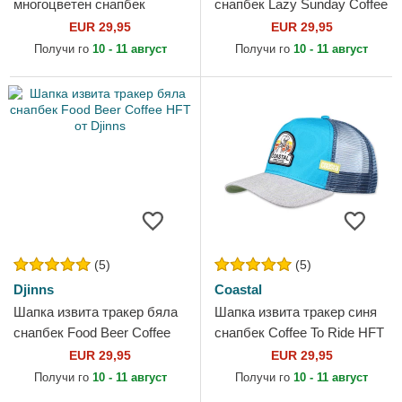
многоцветен снапбек
снапбек Lazy Sunday Coffee
Coffee Club HFT от Djinns
Club HFT от Djinns
EUR 29,95
EUR 29,95
Получи го
10 - 11 август
Получи го
10 - 11 август
(5)
(5)
Djinns
Coastal
Шапка извита тракер бяла
Шапка извита тракер синя
снапбек Food Beer Coffee
снапбек Coffee To Ride HFT
HFT от Djinns
от Coastal
EUR 29,95
EUR 29,95
Получи го
10 - 11 август
Получи го
10 - 11 август