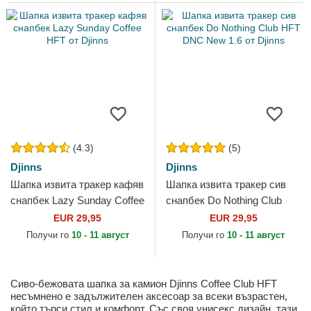
(4.3)
(5)
Djinns
Djinns
Шапка извита тракер кафяв
Шапка извита тракер сив
снапбек Lazy Sunday Coffee
снапбек Do Nothing Club
HFT от Djinns
HFT DNC New 1.6 от Djinns
EUR 29,95
EUR 29,95
Получи го
10 - 11 август
Получи го
10 - 11 август
Сиво-бежовата шапка за камион Djinns Coffee Club HFT
несъмнено е задължителен аксесоар за всеки възрастен,
който търси стил и комфорт. Със своя унисекс дизайн, тази