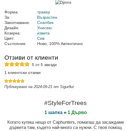
Форма:
тракер
За:
Възрастен
Закопчаване:
Снапбек
Дизайн:
Унисекс
Козирка:
извита
Цвят:
Сив
Състояние:
Ново; 100% Автентично
Отзиви от клиенти
5 от 5 звезди
1 клиентски отзиви
Публикувано на 2024-09-21 от Sigurður
#StyleForTrees
1 шапка
=
1 Дърво
Когато купиш нещо от Caphunters, помагаш да засаждаме
дървета там, където най-много са нужни. С твоя помощ