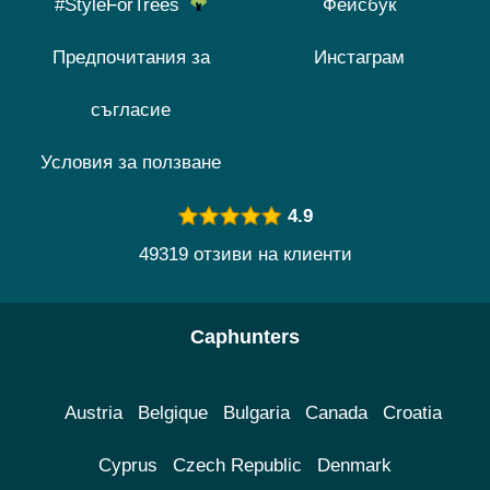
#StyleForTrees
Фейсбук
Предпочитания за
Инстаграм
съгласие
Условия за ползване
4.9
49319 отзиви на клиенти
Caphunters
Austria
Belgique
Bulgaria
Canada
Croatia
Cyprus
Czech Republic
Denmark