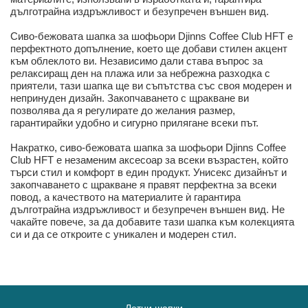
дълготрайна издръжливост и безупречен външен вид.
Сиво-бежовата шапка за шофьори Djinns Coffee Club HFT е
перфектното допълнение, което ще добави стилен акцент
към облеклото ви. Независимо дали става въпрос за
релаксиращ ден на плажа или за небрежна разходка с
приятели, тази шапка ще ви съпътства със своя модерен и
непринуден дизайн. Закопчаването с щракване ви
позволява да я регулирате до желания размер,
гарантирайки удобно и сигурно прилягане всеки път.
Накратко, сиво-бежовата шапка за шофьори Djinns Coffee
Club HFT е незаменим аксесоар за всеки възрастен, който
търси стил и комфорт в един продукт. Унисекс дизайнът и
закопчаването с щракване я правят перфектна за всеки
повод, а качеството на материалите ѝ гарантира
дълготрайна издръжливост и безупречен външен вид. Не
чакайте повече, за да добавите тази шапка към колекцията
си и да се откроите с уникален и модерен стил.