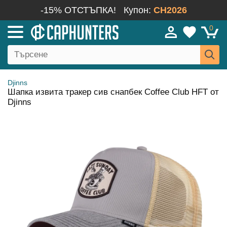
-15% ОТСТЪПКА!
Купон:
CH2026
0
Djinns
Шапка извита тракер сив снапбек Coffee Club HFT от
Djinns