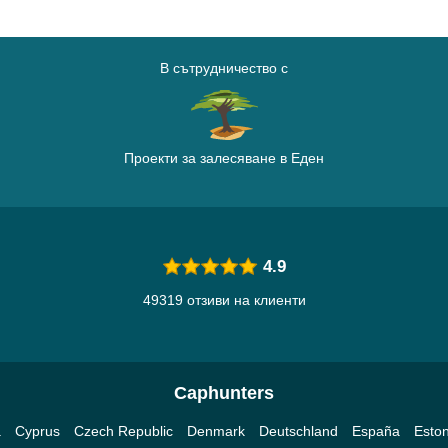
В сътрудничество с
Проекти за залесяване в Еден
4.9
49319 отзиви на клиенти
Caphunters
a
Cyprus
Czech Republic
Denmark
Deutschland
España
Eston