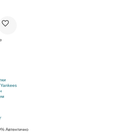
е
пки
 Yankees
н
ем
Y
0% Автентично