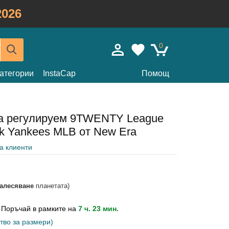
026
0
атегории
InstaCap
Помощ
на регулируем 9TWENTY League
rk Yankees MLB от New Era
на клиенти
залесяване
планетата)
?
Поръчай в рамките на
7 ч. 23 мин.
тво за размери)