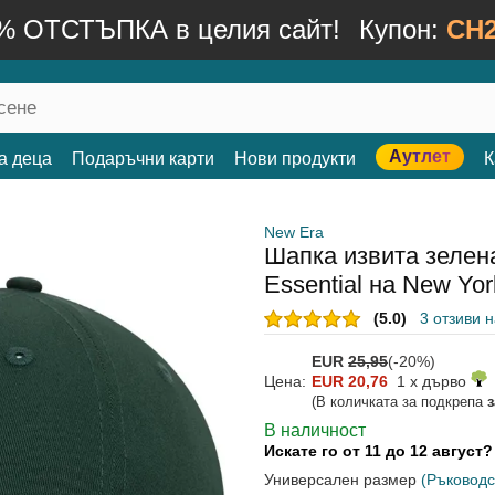
% ОТСТЪПКА в целия сайт!
Купон:
CH2
Аутлет
а деца
Подаръчни карти
Нови продукти
К
New Era
Шапка извита зеле
Essential на New Yo
(5.0)
3 отзиви 
EUR
25,95
(-20%)
Цена:
EUR 20,76
1 x дърво
(В количката за подкрепа
В наличност
Искате го от 11 до 12 август
Универсален размер
(Ръководс