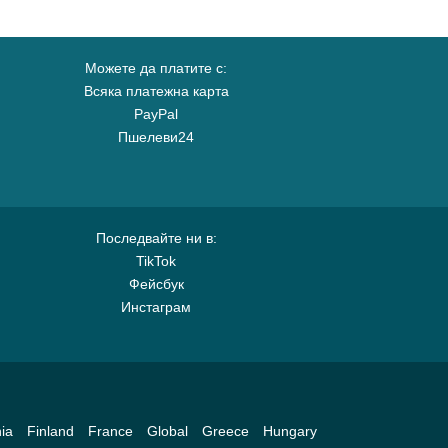
Можете да платите с:
Всяка платежна карта
PayPal
Пшелеви24
Последвайте ни в:
TikTok
Фейсбук
Инстаграм
ia
Finland
France
Global
Greece
Hungary