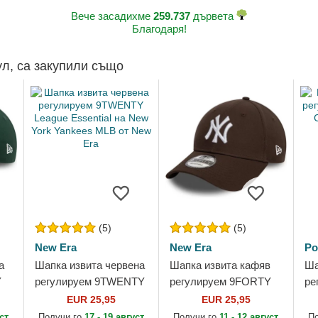
Вече засадихме
259.737
дървета
Благодаря!
ул, са закупили също
(5)
(5)
New Era
New Era
Po
а
Шапка извита червена
Шапка извита кафяв
Ша
Y
регулируем 9TWENTY
регулируем 9FORTY
ре
League Essential на
League Essential на
Ch
EUR 25,95
EUR 25,95
New York Yankees
New York Yankees
Po
уст
Получи го
17 - 19 август
Получи го
11 - 12 август
П