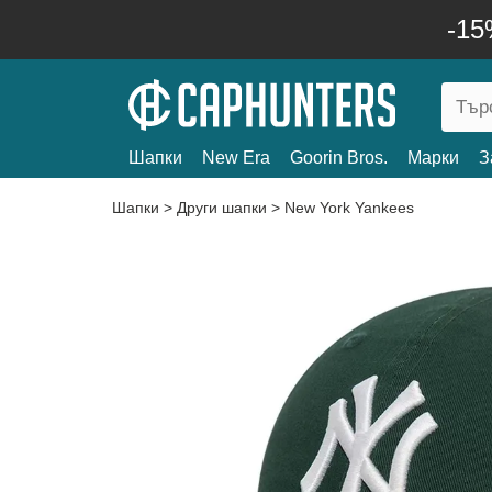
-15
Шапки
New Era
Goorin Bros.
Марки
З
Шапки
>
Други шапки
>
New York Yankees