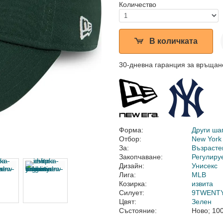
Количество
В количката
30-дневна гаранция за връщан
Форма:
Други ша
Отбор:
New York
За:
Възрасте
Закопчаване:
Регулиру
Дизайн:
Унисекс
Лига:
MLB
Козирка:
извита
Силует:
9TWENT
Цвят:
Зелен
Състояние:
Ново; 10