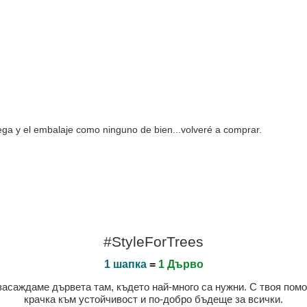
rega y el embalaje como ninguno de bien...volveré a comprar.
#StyleForTrees
1 шапка
=
1 Дърво
 засаждаме дървета там, където най-много са нужни. С твоя пом
крачка към устойчивост и по-добро бъдеще за всички.