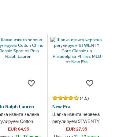
(4.5)
lo Ralph Lauren
New Era
пка извита зелена
Шапка извита червена
гулируем Cotton
регулируем 9TWENTY
ino Classic Sport от
Core Classic на
EUR 64,95
EUR 27,95
lo Ralph Lauren
Philadelphia Phillies
олучи го
11 - 12 август
Получи го
11 - 12 август