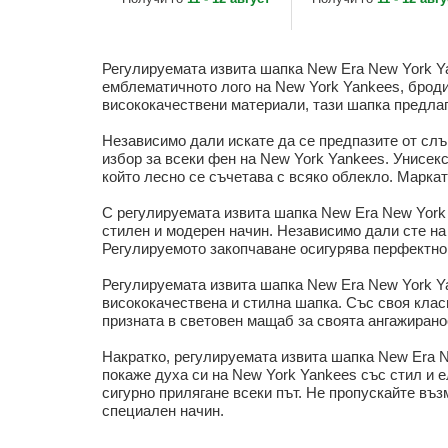
MLB от New Era
MLB от New Era
Регулируемата извита шапка New Era New York Y
емблематичното лого на New York Yankees, броди
висококачествени материали, тази шапка предлаг
Независимо дали искате да се предпазите от слъ
избор за всеки фен на New York Yankees. Унисекс
който лесно се съчетава с всяко облекло. Маркат
С регулируемата извита шапка New Era New York
стилен и модерен начин. Независимо дали сте на
Регулируемото закопчаване осигурява перфектно 
Регулируемата извита шапка New Era New York Ya
висококачествена и стилна шапка. Със своя клас
призната в световен мащаб за своята ангажирано
Накратко, регулируемата извита шапка New Era N
покаже духа си на New York Yankees със стил и е
сигурно прилягане всеки път. Не пропускайте въз
специален начин.