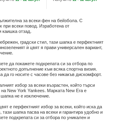
MLB от New Era
ължителна за всеки фен на бейзбола. С
х при всеки повод. Изработена от
и каишка отзад.
ебрежен, градски стил, тази шапка е перфектният
ъмнозеленият ѝ цвят я прави универсален вариант,
ючение.
те да покажете подкрепата си за отбора по
фектното допълнение към всяка спортна визия.
а да го носите с часове без никакъв дискомфорт.
лният избор за всеки възрастен, който търси
 на New York Yankees. Марката New Era е
 шапка не е изключение.
ят е перфектният избор за всеки, който иска да
, тази шапка пасва на всеки и гарантира удобно и
ете подкрепата си за отбора по уникален и