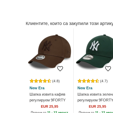
Клиентите, които са закупили този артик
(4.8)
(4.7)
New Era
New Era
Шапка извита кафяв
Шапка извита зелен
регулируем 9FORTY
регулируем 9FORT
League Essential на
League Essential на
EUR 25,95
EUR 25,95
New York Yankees
New York Yankees
Получи го
11 - 12 август
Получи го
11 - 12 авг