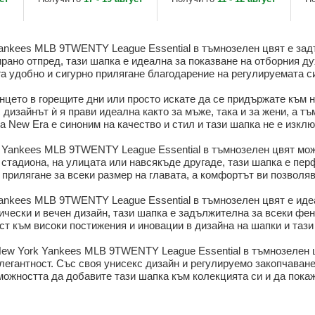
MLB от New Era
MLB от New Era
ankees MLB 9TWENTY League Essential в тъмнозелен цвят е зад
рано отпред, тази шапка е идеална за показване на отборния ду
а удобно и сигурно прилягане благодарение на регулируемата с
нцето в горещите дни или просто искате да се придържате към н
 дизайнът ѝ я прави идеална както за мъже, така и за жени, а т
а New Era е синоним на качество и стил и тази шапка не е изкл
 Yankees MLB 9TWENTY League Essential в тъмнозелен цвят може
 стадиона, на улицата или навсякъде другаде, тази шапка е пер
прилягане за всеки размер на главата, а комфортът ви позволяв
nkees MLB 9TWENTY League Essential в тъмнозелен цвят е идеа
ически и вечен дизайн, тази шапка е задължителна за всеки фен
ст към високи постижения и иновации в дизайна на шапки и тази
ew York Yankees MLB 9TWENTY League Essential в тъмнозелен цв
легантност. Със своя унисекс дизайн и регулируемо закопчаване
можността да добавите тази шапка към колекцията си и да покаж