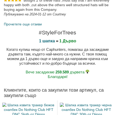
Bought 2 of these hats ,must say that I am extremely
happy with both ,cut above the others well structured hats will be
buying again from this Company.
Публикувано на 2024-01-12 от Courtney
Прочетете още отзиви
Публикувано на 2025-02-14 от Luca
#StyleForTrees
Публикувано на 2024-03-05 от Richard
1 шапка
=
1 Дърво
Когато купиш нещо от Caphunters, помагаш да засаждаме
дървета там, където най-много са нужни. С твоя помощ
можем да 1 дърво още и заедно да направим крачка към
устойчивост и по-добро бъдеще за всички.
Вече засадихме
259.589
дървета
Благодаря!
Клиентите, които са закупили този артикул, са
закупили също