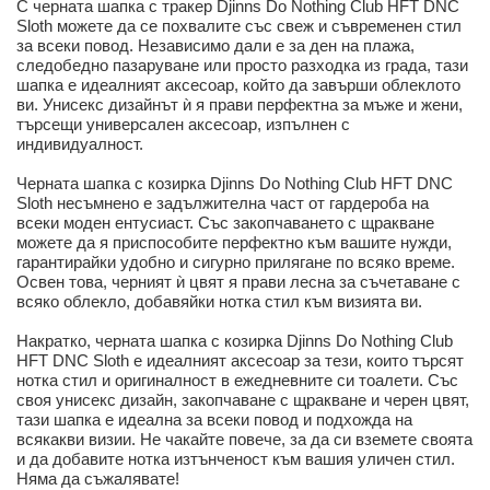
С черната шапка с тракер Djinns Do Nothing Club HFT DNC
Sloth можете да се похвалите със свеж и съвременен стил
за всеки повод. Независимо дали е за ден на плажа,
следобедно пазаруване или просто разходка из града, тази
шапка е идеалният аксесоар, който да завърши облеклото
ви. Унисекс дизайнът ѝ я прави перфектна за мъже и жени,
търсещи универсален аксесоар, изпълнен с
индивидуалност.
Черната шапка с козирка Djinns Do Nothing Club HFT DNC
Sloth несъмнено е задължителна част от гардероба на
всеки моден ентусиаст. Със закопчаването с щракване
можете да я приспособите перфектно към вашите нужди,
гарантирайки удобно и сигурно прилягане по всяко време.
Освен това, черният ѝ цвят я прави лесна за съчетаване с
всяко облекло, добавяйки нотка стил към визията ви.
Накратко, черната шапка с козирка Djinns Do Nothing Club
HFT DNC Sloth е идеалният аксесоар за тези, които търсят
нотка стил и оригиналност в ежедневните си тоалети. Със
своя унисекс дизайн, закопчаване с щракване и черен цвят,
тази шапка е идеална за всеки повод и подхожда на
всякакви визии. Не чакайте повече, за да си вземете своята
и да добавите нотка изтънченост към вашия уличен стил.
Няма да съжалявате!