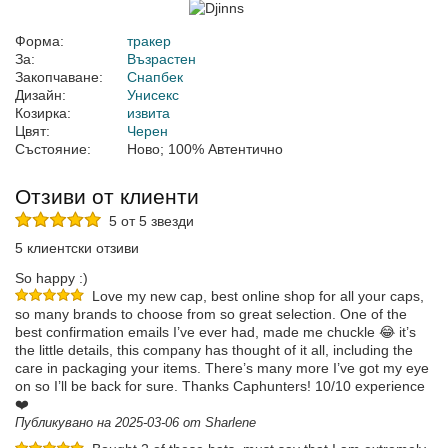
Форма:
тракер
За:
Възрастен
Закопчаване:
Снапбек
Дизайн:
Унисекс
Козирка:
извита
Цвят:
Черен
Състояние:
Ново; 100% Автентично
Отзиви от клиенти
5 от 5 звезди
5 клиентски отзиви
So happy :)
Love my new cap, best online shop for all your caps,
so many brands to choose from so great selection. One of the
best confirmation emails I’ve ever had, made me chuckle 😂 it’s
the little details, this company has thought of it all, including the
care in packaging your items. There’s many more I’ve got my eye
on so I’ll be back for sure. Thanks Caphunters! 10/10 experience
❤️
Публикувано на 2025-03-06 от Sharlene