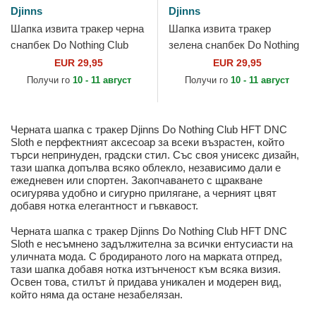
Djinns
Djinns
Шапка извита тракер черна
Шапка извита тракер
снапбек Do Nothing Club
зелена снапбек Do Nothing
HFT DNC Cherry от Djinns
Club HFT DNC 30th от
EUR 29,95
EUR 29,95
Djinns
Получи го
10 - 11 август
Получи го
10 - 11 август
Черната шапка с тракер Djinns Do Nothing Club HFT DNC
Sloth е перфектният аксесоар за всеки възрастен, който
търси непринуден, градски стил. Със своя унисекс дизайн,
тази шапка допълва всяко облекло, независимо дали е
ежедневен или спортен. Закопчаването с щракване
осигурява удобно и сигурно прилягане, а черният цвят
добавя нотка елегантност и гъвкавост.
Черната шапка с тракер Djinns Do Nothing Club HFT DNC
Sloth е несъмнено задължителна за всички ентусиасти на
уличната мода. С бродираното лого на марката отпред,
тази шапка добавя нотка изтънченост към всяка визия.
Освен това, стилът ѝ придава уникален и модерен вид,
който няма да остане незабелязан.