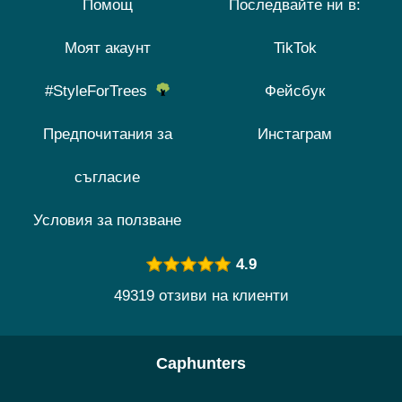
Помощ
Последвайте ни в:
Моят акаунт
TikTok
#StyleForTrees
Фейсбук
Предпочитания за
Инстаграм
съгласие
Условия за ползване
4.9
49319 отзиви на клиенти
Caphunters